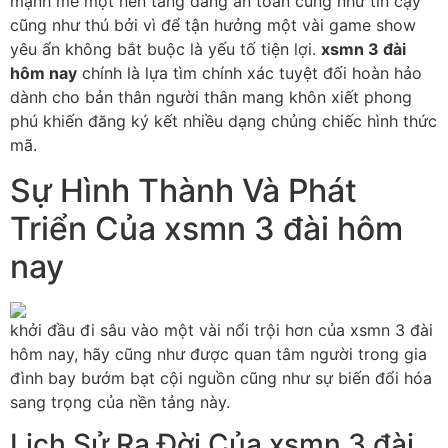
mạnh mẽ một nền tảng đáng an toàn cũng như tin cậy
cũng như thú bởi vì để tận hưởng một vài game show
yêu ẩn không bắt buộc là yếu tố tiện lợi.
xsmn 3 đài
hôm nay
chính là lựa tìm chính xác tuyệt đối hoàn hảo
dành cho bản thân người thân mang khôn xiết phong
phú khiến đăng ký kết nhiều dạng chủng chiếc hình thức
mã.
Sự Hình Thành Và Phát
Triển Của xsmn 3 đài hôm
nay
khởi đầu đi sâu vào một vài nổi trội hơn của xsmn 3 đài
hôm nay, hãy cũng như được quan tâm người trong gia
đình bay bướm bạt cội nguồn cũng như sự biến đổi hóa
sang trọng của nền tảng này.
Lịch Sử Ra Đời Của xsmn 3 đài