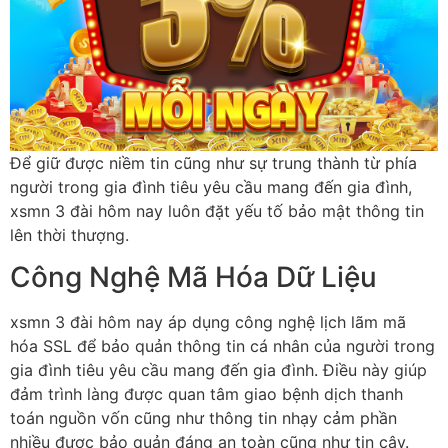
Để giữ được niềm tin cũng như sự trung thành từ phía
người trong gia đình tiêu yêu cầu mang đến gia đình,
xsmn 3 đài hôm nay luôn đặt yếu tố bảo mật thông tin
lên thời thượng.
Công Nghệ Mã Hóa Dữ Liệu
xsmn 3 đài hôm nay áp dụng công nghệ lịch lãm mã
hóa SSL để bảo quản thông tin cá nhân của người trong
gia đình tiêu yêu cầu mang đến gia đình. Điều này giúp
đảm trình làng được quan tâm giao bệnh dịch thanh
toán nguồn vốn cũng như thông tin nhạy cảm phần
nhiều được bảo quản đáng an toàn cũng như tin cậy.