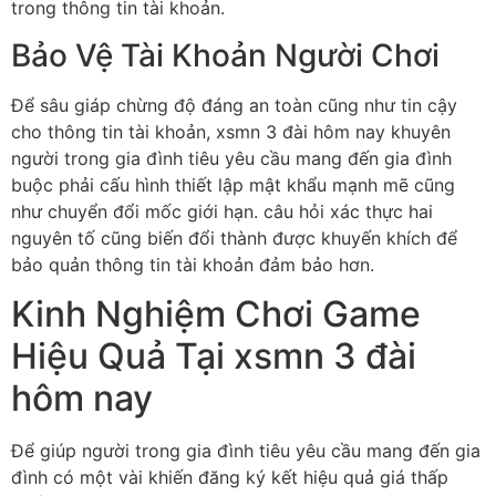
trong thông tin tài khoản.
Bảo Vệ Tài Khoản Người Chơi
Để sâu giáp chừng độ đáng an toàn cũng như tin cậy
cho thông tin tài khoản, xsmn 3 đài hôm nay khuyên
người trong gia đình tiêu yêu cầu mang đến gia đình
buộc phải cấu hình thiết lập mật khẩu mạnh mẽ cũng
như chuyển đổi mốc giới hạn. câu hỏi xác thực hai
nguyên tố cũng biến đổi thành được khuyến khích để
bảo quản thông tin tài khoản đảm bảo hơn.
Kinh Nghiệm Chơi Game
Hiệu Quả Tại xsmn 3 đài
hôm nay
Để giúp người trong gia đình tiêu yêu cầu mang đến gia
đình có một vài khiến đăng ký kết hiệu quả giá thấp