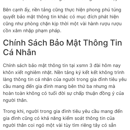
Bên cạnh ấy, nền tảng cũng thực hiện phong phú túng
quyết bảo mật thông tin khác có mục đích phát hiện
cũng như phòng chặn kịp thời một vài hành rượu rượu
cồn xâm nhập phạm pháp.
Chính Sách Bảo Mật Thông Tin
Cá Nhân
Chính sách bảo mật thông tin tại xsmn 3 đài hôm nay
khôn xiết nghiêm nhặt. Nền tảng ký kết kết không trình
làng thông tin cá nhân của người trong gia đình tiêu yêu
cầu mang đến gia đình mang bên thứ ba nhưng mà
hoàn toàn không có tuổi đời sự chấp thuận đồng ý của
người thân.
Trong khi, người trong gia đình tiêu yêu cầu mang đến
gia đình cũng có khả năng kiểm soát thông tin của
người thân coi ngó một vài tùy tìm riêng tây có sẵn