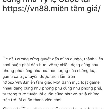
https://vn88.miễn tầm giá/
lúc đầu cương cứng quyết dấn mình đụng̀o, thành viên
chơi buộc phải đào bươi về sự nhiều dạng cũng như
phong phú cũng như hóa học lượng của những loạt
game cá trực tuyến được triển lẵm trên
https://vn88.miễn tầm giá/. Một danh mục loạt game
nhiều dạng cũng như phong phú cũng như phong phú,
tỷ trọng trực tuyến lôi cuốn cũng như vô tư là những
trắc trở lôi cuốn thành viên chơi.