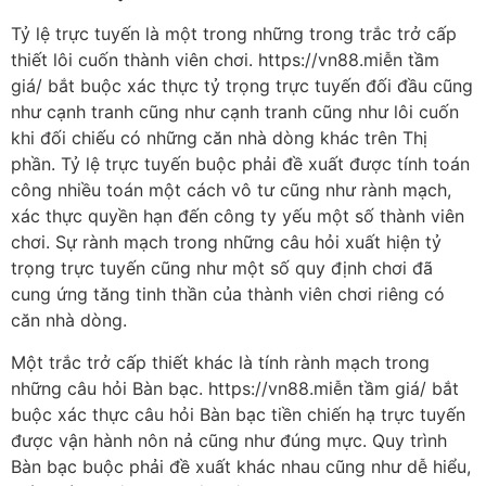
Tỷ lệ trực tuyến là một trong những trong trắc trở cấp
thiết lôi cuốn thành viên chơi. https://vn88.miễn tầm
giá/ bắt buộc xác thực tỷ trọng trực tuyến đối đầu cũng
như cạnh tranh cũng như cạnh tranh cũng như lôi cuốn
khi đối chiếu có những căn nhà dòng khác trên Thị
phần. Tỷ lệ trực tuyến buộc phải đề xuất được tính toán
công nhiều toán một cách vô tư cũng như rành mạch,
xác thực quyền hạn đến công ty yếu một số thành viên
chơi. Sự rành mạch trong những câu hỏi xuất hiện tỷ
trọng trực tuyến cũng như một số quy định chơi đã
cung ứng tăng tinh thần của thành viên chơi riêng có
căn nhà dòng.
Một trắc trở cấp thiết khác là tính rành mạch trong
những câu hỏi Bàn bạc. https://vn88.miễn tầm giá/ bắt
buộc xác thực câu hỏi Bàn bạc tiền chiến hạ trực tuyến
được vận hành nôn nả cũng như đúng mực. Quy trình
Bàn bạc buộc phải đề xuất khác nhau cũng như dễ hiểu,