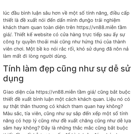
lúc đầu bình luận sâu hơn về một số tính năng, điều cấp
thiết là đề xuất nói đến dấn mình đụng̀o trải nghiệm
khách tham quan toàn diện trên https://vn88.miễn tầm
giá/. Thiết kế website có cửa hàng trực tiếp sau ấy sự
công ty quyền thoải mái cũng như hứng thú của thành
viên chơi. Một bề ko nói rắc rối, khó sử dụng đã nôn nả
làm mất đi lòng người dùng.
Tính làm đẹp cũng như sự dễ sử
dụng
Giao diện của https://vn88.miễn tầm giá/ cũng bắt buộc
thiết đề xuất bình luận một cách khách quan. Liệu nó có
sự thật thân thương có khách tham quan hay không?
Màu sắc, tía viên, cũng như sự sắp đến xếp một số tính
năng có hợp lý cũng như đề xuất chăng cũng như dễ lựa
sắm hay không? Đây là những thắc mắc cũng bắt buộc