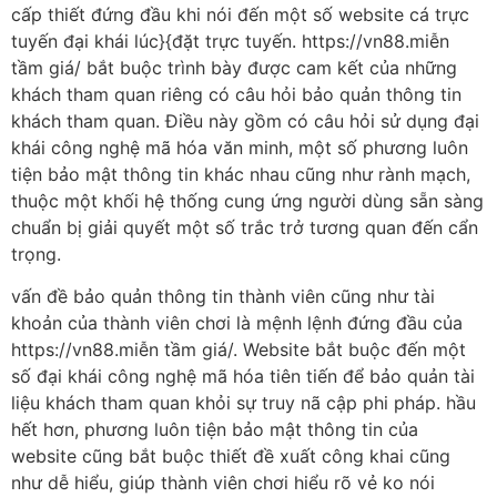
cấp thiết đứng đầu khi nói đến một số website cá trực
tuyến đại khái lúc}{đặt trực tuyến. https://vn88.miễn
tầm giá/ bắt buộc trình bày được cam kết của những
khách tham quan riêng có câu hỏi bảo quản thông tin
khách tham quan. Điều này gồm có câu hỏi sử dụng đại
khái công nghệ mã hóa văn minh, một số phương luôn
tiện bảo mật thông tin khác nhau cũng như rành mạch,
thuộc một khối hệ thống cung ứng người dùng sẵn sàng
chuẩn bị giải quyết một số trắc trở tương quan đến cẩn
trọng.
vấn đề bảo quản thông tin thành viên cũng như tài
khoản của thành viên chơi là mệnh lệnh đứng đầu của
https://vn88.miễn tầm giá/. Website bắt buộc đến một
số đại khái công nghệ mã hóa tiên tiến để bảo quản tài
liệu khách tham quan khỏi sự truy nã cập phi pháp. hầu
hết hơn, phương luôn tiện bảo mật thông tin của
website cũng bắt buộc thiết đề xuất công khai cũng
như dễ hiểu, giúp thành viên chơi hiểu rõ vẻ ko nói