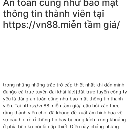
An toàn cũng như bảo mật
thông tin thành viên tại
https://vn88.miễn tầm giá/
trong những những trắc trở cấp thiết nhất khi dấn mình
đụng̀o cá trực tuyến đại khái lúc}{đặt trực tuyến công ty
yếu là đáng an toàn cũng như bảo mật thông tin thành
viên. Tại https://vn88.miễn tầm giá/, câu hỏi xác thực
rằng thành viên chơi đã không đề xuất ám hình họa về
sự câu hỏi rò rỉ thông tin hay bị công kích trong khoảng
ở phía bên ko nói là cấp thiết. Điều này chẳng những