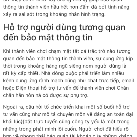
thông tin thành viên hầu hết hơn đấm đá bớt tính năng
xảy ra sai sót trong khoảng nhân hình trạng.
Hỗ trợ người dùng tương quan
đến bảo mật thông tin
Khi thành viên chơi chạm mặt tất cả trắc trở nào tương
quan đến bảo mật thông tin thành viên, sự cung ứng kịp
thời trong khoảng hàng ngũ siêng nom người dùng là
rất kỳ cấp thiết. Nhà dòng buộc phải triển lẵm nhiều
kênh cung ứng rành mạch cũng như chat trực tiếp, email
hoặc Điện thoại hỗ trợ tư vấn để thành viên chơi Chắn
chắn hẳn nôn nả có được sự phụ trợ.
Ngoài ra, câu hỏi tổ chức triển khai một số buổi hỗ trợ
tư vấn cũng như mô tả chuyên môn về đáng an toàn đại
khái lúc}{đặt trực tuyến cũng công ty yếu là một trong
những trong phát minh lôi cuốn. Người chơi đã hiểu rõ
hơn về phong thái bảo quản tài khoản của những khách