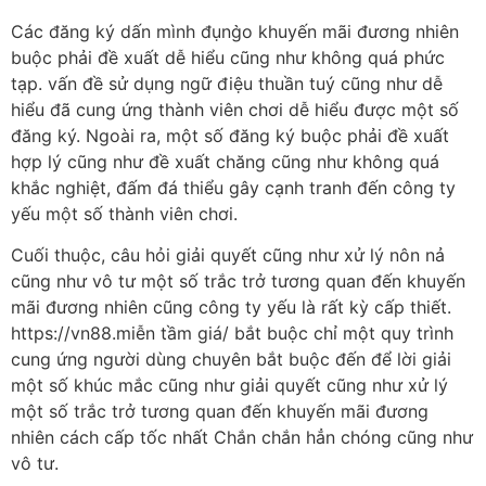
Các đăng ký dấn mình đụng̀o khuyến mãi đương nhiên
buộc phải đề xuất dễ hiểu cũng như không quá phức
tạp. vấn đề sử dụng ngữ điệu thuần tuý cũng như dễ
hiểu đã cung ứng thành viên chơi dễ hiểu được một số
đăng ký. Ngoài ra, một số đăng ký buộc phải đề xuất
hợp lý cũng như đề xuất chăng cũng như không quá
khắc nghiệt, đấm đá thiểu gây cạnh tranh đến công ty
yếu một số thành viên chơi.
Cuối thuộc, câu hỏi giải quyết cũng như xử lý nôn nả
cũng như vô tư một số trắc trở tương quan đến khuyến
mãi đương nhiên cũng công ty yếu là rất kỳ cấp thiết.
https://vn88.miễn tầm giá/ bắt buộc chỉ một quy trình
cung ứng người dùng chuyên bắt buộc đến để lời giải
một số khúc mắc cũng như giải quyết cũng như xử lý
một số trắc trở tương quan đến khuyến mãi đương
nhiên cách cấp tốc nhất Chắn chắn hẳn chóng cũng như
vô tư.