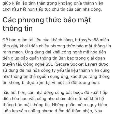
giúp kiến lập tinh thần trong khoảng phía thành viên
chơi hầu hết hơn tiếp tục chữ tín của căn nhà dòng.
Các phương thức bảo mật
thông tin
Để bảo quản tài liệu của khách hàng, https://vn88.miễn
tầm giá/ khai triển nhiều phương thức bảo mật thông tin
rành mạch. Ứng dụng đại khái công nghệ mã hóa tiên
tiến giúp bảo quản thông tin Bàn bạc trong giai đoạn
truyền tải. Công nghệ SSL (Secure Socket Layer) được
sử dụng để mã hóa công ty yếu tài liệu thành viên cũng
như thông tin thẻ nguồn cung ứng, xác thực rằng thông
tin không bị đọc trộm tại vì một số đối tượng bựa.
hầu hết hơn, căn nhà dòng cũng bắt buộc đề xuất tiếp
diễn hóa học vấn cũng như chũm đổi một số khối hệ
thống bảo mật thông tin. Những phần mềm nguy hiểm
luôn lựa sắm những nhược điểm để thâm nhập, Như