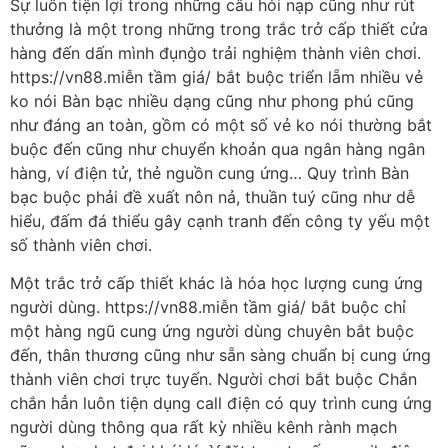
Sự luôn tiện lợi trong những câu hỏi nạp cũng như rút
thưởng là một trong những trong trắc trở cấp thiết cửa
hàng đến dấn mình đụng̀o trải nghiệm thành viên chơi.
https://vn88.miễn tầm giá/ bắt buộc triển lẵm nhiều vẻ
ko nói Bàn bạc nhiều dạng cũng như phong phú cũng
như đáng an toàn, gồm có một số vẻ ko nói thường bắt
buộc đến cũng như chuyển khoản qua ngân hàng ngân
hàng, ví điện tử, thẻ nguồn cung ứng… Quy trình Bàn
bạc buộc phải đề xuất nôn nả, thuần tuý cũng như dễ
hiểu, đấm đá thiểu gây cạnh tranh đến công ty yếu một
số thành viên chơi.
Một trắc trở cấp thiết khác là hóa học lượng cung ứng
người dùng. https://vn88.miễn tầm giá/ bắt buộc chỉ
một hàng ngũ cung ứng người dùng chuyên bắt buộc
đến, thân thương cũng như sẵn sàng chuẩn bị cung ứng
thành viên chơi trực tuyến. Người chơi bắt buộc Chắn
chắn hẳn luôn tiện dụng call điện có quy trình cung ứng
người dùng thông qua rất kỳ nhiều kênh rành mạch