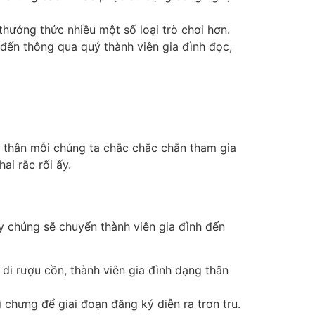
cơ thưởng thức nhiều một số loại trò chơi hơn.
t đến thông qua quý thành viên gia đình đọc,
g thân mỗi chúng ta chắc chắc chắn tham gia
ai rắc rối ấy.
y chúng sẽ chuyển thành viên gia đình đến
di rượu cồn, thành viên gia đình dạng thân
 chưng để giai đoạn đăng ký diễn ra trơn tru.