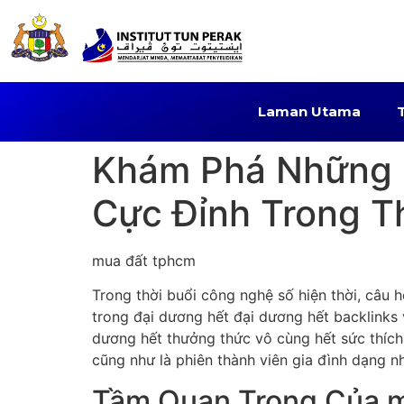
Laman Utama
Khám Phá Những L
Cực Đỉnh Trong T
mua đất tphcm
Trong thời buổi công nghệ số hiện thời, câu 
trong đại dương hết đại dương hết backlinks
dương hết thưởng thức vô cùng hết sức thíc
cũng như là phiên thành viên gia đình dạng 
Tầm Quan Trọng Của mu