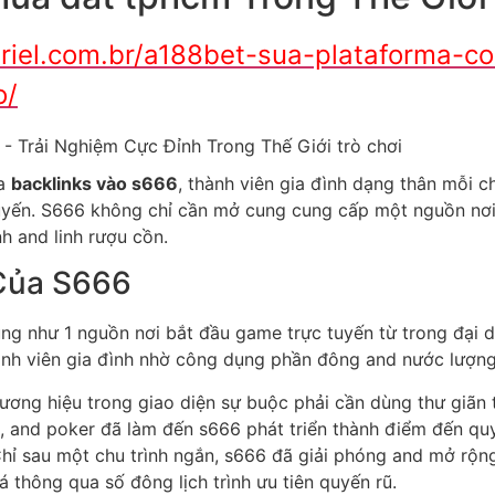
rauriel.com.br/a188bet-sua-plataforma-
o/
ủa
backlinks vào s666
, thành viên gia đình dạng thân mỗi 
yến. S666 không chỉ cần mở cung cung cấp một nguồn nơi b
nh and linh rượu cồn.
 Của S666
ũng như 1 nguồn nơi bắt đầu game trực tuyến từ trong đại 
hành viên gia đình nhờ công dụng phần đông and nước lượn
ương hiệu trong giao diện sự buộc phải cần dùng thư giãn 
 and poker đã làm đến s666 phát triển thành điểm đến quy
Chỉ sau một chu trình ngắn, s666 đã giải phóng and mở rộ
á thông qua số đông lịch trình ưu tiên quyến rũ.