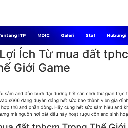
Tentang ITP
MDIC
Galeri
Staf
Hubungi
ợi Ích Từ mua đất tphc
hế Giới Game
hỏi sắm and đào bươi đại dương hết sân chơi thư giãn trực
 vào s666 đang duyên dáng hết sức bao thành viên gia đìn
h hợp thú and phần đông. Hãy cùng hết sức sắm hiểu and k
nhưng mà nguồn nơi bắt đầu này hoạt rượu cồn and sinh hoạ
a đất tphcm Trong Thế Giới t