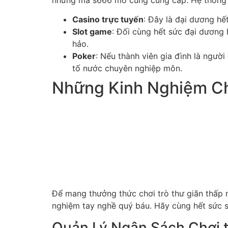
Casino trực tuyến
: Đây là đại dương hế
Slot game
: Đối cùng hết sức đại dương
hảo.
Poker
: Nếu thành viên gia đình là ngườ
tố nước chuyên nghiệp môn.
Những Kinh Nghiệm Chơ
Để mang thưởng thức chơi trò thư giãn thấp nh
nghiệm tay nghề quý báu. Hãy cùng hết sức s
Quản Lý Ngân Sách Chơi t