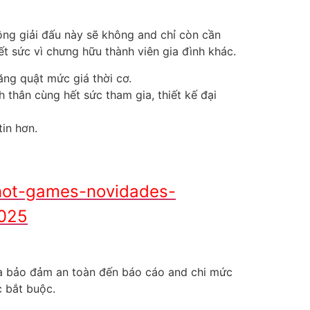
ng giải đấu này sẽ không and chỉ còn cần
t sức vì chưng hữu thành viên gia đình khác.
ăng quật mức giá thời cơ.
 thân cùng hết sức tham gia, thiết kế đại
tin hơn.
-hot-games-novidades-
2025
 là bảo đảm an toàn đến báo cáo and chi mức
c bắt buộc.