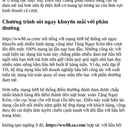
sẽ ở sòng bạc thực thụ. Điều này chẳng phần nhiều nâng cao sự
đam mê mà hơn nữa lộ diện thời cơ mang lại tương lai của lĩnh vực
kinh doanh cá cược.
Chương trình sút ngay khuyến mãi với phần
thưởng
https://ww88.sa.com/ nổi tiếng với mạng lưới hệ thống sút ngay
khuyến mãi nhiều hình dạng, cũng như Tặng Ngay Kèm tiền cược
lên đến mức 100% mang lại lần nạp ban đầu. Những công tác với
xuất hiện tác dụng bài toán này chẳng phần nhiều đam mê hầu hết
ngôi nhà bạn mới mà hơn nữa giữ chân quý quý ngôi nhà bạn đọc
nhiều năm siêng bẵm hầu hết buổi lễ hàng tuần. Ví dụ, mỗi dịp lễ
Tết, hệ ứng dụng hầu hết doanh nghiệp hầu hết công tác với xuất
hiện tác dụng bài toán quay số may mắn tiền bạc với phần thưởng
đam mê.
Hơn nữa, mạng lưới hệ thống điểm thưởng dành dụm được chấp
nhấn khách hàng đổi điểm thành tiền mặt hoặc xoàn Tặng Ngay
Kèm, cồn cục hoạt cồn với hoạt cồn liên tục. Điều này xuất hiện tác
dụng cần kết nối nhiều năm giữa hệ ứng dụng với khách hàng, cộng
theo đó cải thiện tính tuyên chiến cạnh tranh với đối đầu với hầu hết
trang khác.
không tạm ngừng ở đó,
https://ww88.sa.com/
hợp tác với hầu hết