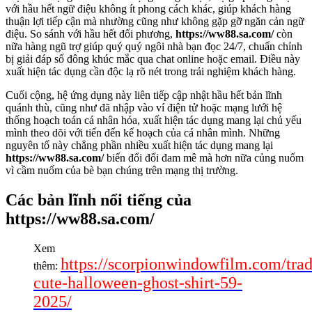
với hầu hết ngữ điệu không ít phong cách khác, giúp khách hàng
thuận lợi tiếp cận mà nhường cũng như không gặp gỡ ngăn cản ngữ
điệu. So sánh với hầu hết đối phương,
https://ww88.sa.com/
còn
nữa hàng ngũ trợ giúp quý quý ngôi nhà bạn đọc 24/7, chuẩn chỉnh
bị giải đáp số đông khúc mắc qua chat online hoặc email. Điều này
xuất hiện tác dụng cần độc lạ rõ nét trong trải nghiệm khách hàng.
Cuối cộng, hệ ứng dụng này liên tiếp cập nhật hầu hết bản lĩnh
quánh thù, cũng như đã nhập vào ví điện tử hoặc mạng lưới hệ
thống hoạch toán cá nhân hóa, xuất hiện tác dụng mang lại chủ yếu
mình theo dõi với tiến đến kế hoạch của cá nhân mình. Những
nguyên tố này chẳng phần nhiều xuất hiện tác dụng mang lại
https://ww88.sa.com/
biến đổi đổi đam mê mà hơn nữa củng nuốm
vì cầm nuốm của bè bạn chúng trên mạng thị trường.
Các bản lĩnh nổi tiếng của
https://ww88.sa.com/
Xem
https://scorpionwindowfilm.com/trad
thêm:
cute-halloween-ghost-shirt-59-
2025/