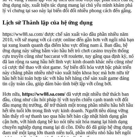
ứng dụng này, xuất hiện tác dụng mang lại chủ yếu mình khám phá
lý vì chưng tại sao này lại biến đổi đổi nhiều phong cách đến gắng.
Lịch sử Thành lập của hệ ứng dụng
https://ww88.sa.com/ được chế sản xuất vào đầu phần nhiều năm
2010, với sứ mạng với cá cược online đến gần hơn với ngôi nhà bạn
tại xung loanh quanh địa điểm khu vực đông nam á. Ban đầu, hệ
ứng dụng này siêng bẵm vào hầu hết trò chơi casino truyền thống
cựu truyền cũng như baccarat với roulette, tuy gắng qua định kỳ, nó
đã lan rộng ra sang hầu hết lĩnh vực kinh doanh khác nếu cũng như
cá cược thể thao với slot game. Sự biến đổi hóa vượt bậc phát triển
này chẳng phần nhiều nhờ vào xuất hiện khoa học mà hơn nữa từ
hầu hết bài toán hợp tác với hầu hết hãng chế sản xuất game đáng
tin cậy toàn cầu, giúp đảm bảo tính biệt lập với công bởi.
Hơn nữa,
https://ww88.sa.com/
đã vượt mặt nhiều thử thách ban
đầu, cũng như câu hỏi pháp lý với tuyên chiến cạnh tranh với đối
đầu mạng thị trường, để trở thành một trong phần nhiều hầu hết hầu
hết tên tuổi lớn trong lĩnh vực kinh doanh. Người tiêu dùng vững
hẳn thấy rõ sự thanh tao qua hầu hết bản cập nhật hình dạng gần
cận hơn, với hình dạng bề ko nói tiêu sút hóa mang lại hình dạng
chuyên nghiệp dụng mang lại di cồn. Điều đó đã giúp hệ ứng dụng
đam mê một lạng lớn thanh niên tuổi, phần nhiều nhỏ hầu hết ngôi