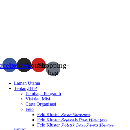
acebook
Instagram
Youtube
Shopping-
bag
Laman Utama
Tentang ITP
Lembaga Pengarah
Visi dan Misi
Carta Organisasi
Felo
Felo Kluster 𝓢𝓸𝓼𝓲𝓸 𝓔𝓴𝓸𝓷𝓸𝓶𝓲
Felo Kluster 𝓢𝓮𝓳𝓪𝓻𝓪𝓱 𝓓𝓪𝓷 𝓦𝓪𝓻𝓲𝓼𝓪𝓷
Felo Kluster 𝓟𝓸𝓵𝓲𝓽𝓲𝓴 𝓓𝓪𝓷 𝓟𝓮𝓷𝓽𝓪𝓭𝓫𝓲𝓻𝓪𝓷