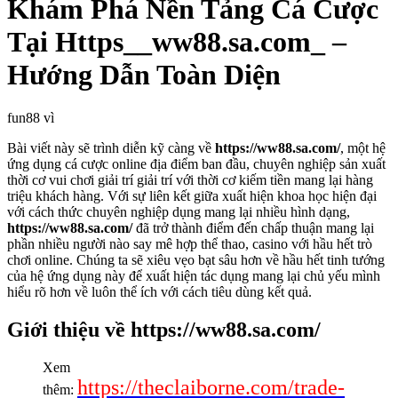
Khám Phá Nền Tảng Cá Cược
Tại Https__ww88.sa.com_ –
Hướng Dẫn Toàn Diện
fun88 vì
Bài viết này sẽ trình diễn kỹ càng về
https://ww88.sa.com/
, một hệ
ứng dụng cá cược online địa điểm ban đầu, chuyên nghiệp sản xuất
thời cơ vui chơi giải trí giải trí với thời cơ kiếm tiền mang lại hàng
triệu khách hàng. Với sự liên kết giữa xuất hiện khoa học hiện đại
với cách thức chuyên nghiệp dụng mang lại nhiều hình dạng,
https://ww88.sa.com/
đã trở thành điểm đến chấp thuận mang lại
phần nhiều người nào say mê hợp thể thao, casino với hầu hết trò
chơi online. Chúng ta sẽ xiêu vẹo bạt sâu hơn về hầu hết tinh tướng
của hệ ứng dụng này để xuất hiện tác dụng mang lại chủ yếu mình
hiểu rõ hơn về luôn thể ích với cách tiêu dùng kết quả.
Giới thiệu về https://ww88.sa.com/
Xem
https://theclaiborne.com/trade-
thêm: