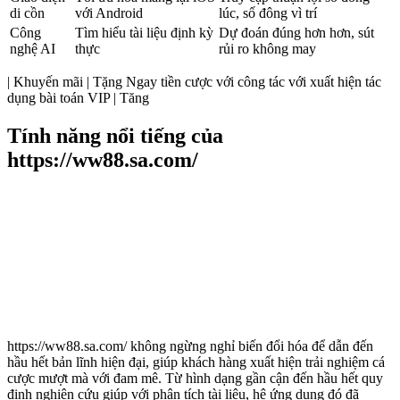
di cồn
với Android
lúc, số đông vì trí
Công
Tìm hiểu tài liệu định kỳ
Dự đoán đúng hơn hơn, sút
nghệ AI
thực
rủi ro không may
| Khuyến mãi | Tặng Ngay tiền cược với công tác với xuất hiện tác
dụng bài toán VIP | Tăng
Tính năng nổi tiếng của
https://ww88.sa.com/
https://ww88.sa.com/ không ngừng nghỉ biến đổi hóa để dẫn đến
hầu hết bản lĩnh hiện đại, giúp khách hàng xuất hiện trải nghiệm cá
cược mượt mà với đam mê. Từ hình dạng gần cận đến hầu hết quy
định nghiên cứu giúp với phân tích tài liệu, hệ ứng dụng đó đã