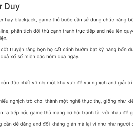
ư Duy
ker hay blackjack, game thủ buộc cần sử dụng chức năng bố
ine, phân tích đối thủ cạnh tranh trực tiếp and nêu lên qu
iện.
 cốt truyện rằng bọn họ cất cánh bướm bạt kỹ năng bốn du
t quả xổ số miền bắc hôm qua ngày.
òn độc nhất vô nhị một khu vực để vui nghịch and giải tr
iếu nghịch trò chơi thành một nghề thực thụ, giống như ki
iễn ra tiếp nối, game thủ mang cơ hội tranh tài với nhau để 
g cần dễ dàng and đối kháng giản mà lại ví như như người 