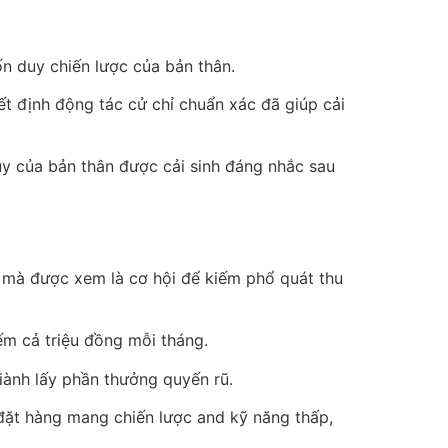
n duy chiến lược của bản thân.
yết định động tác cử chỉ chuẩn xác đã giúp cải
y của bản thân được cải sinh đáng nhắc sau
í mà được xem là cơ hội để kiếm phổ quát thu
ếm cả triệu đồng mỗi tháng.
giành lấy phần thưởng quyến rũ.
đặt hàng mang chiến lược and kỹ năng thấp,