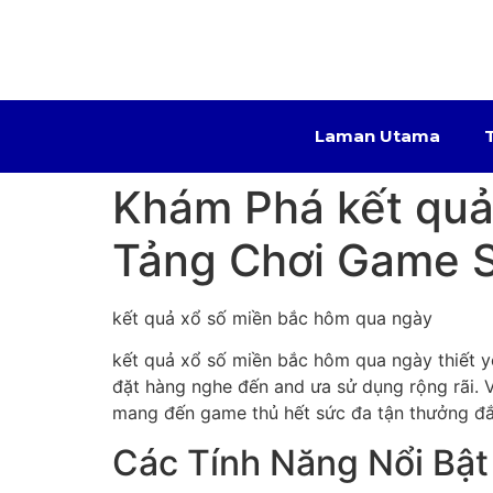
Laman Utama
Khám Phá kết quả
Tảng Chơi Game 
kết quả xổ số miền bắc hôm qua ngày
kết quả xổ số miền bắc hôm qua ngày thiết y
đặt hàng nghe đến and ưa sử dụng rộng rãi.
mang đến game thủ hết sức đa tận thưởng đắ
Các Tính Năng Nổi Bật