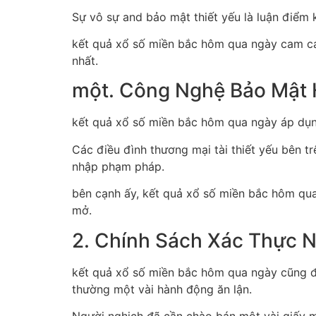
Sự vô sự and bảo mật thiết yếu là luận điểm 
kết quả xổ số miền bắc hôm qua ngày cam c
nhất.
một. Công Nghệ Bảo Mật 
kết quả xổ số miền bắc hôm qua ngày áp dụng
Các điều đình thương mại tài thiết yếu bên 
nhập phạm pháp.
bên cạnh ấy, kết quả xổ số miền bắc hôm qua 
mở.
2. Chính Sách Xác Thực N
kết quả xổ số miền bắc hôm qua ngày cũng
thường một vài hành động ăn lận.
Người nghịch đã cần chào bán một vài giấy m