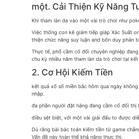
một. Cải Thiện Kỹ Năng T
Khi tham làn da vào một vài trò chơi như po
Việc thống con kê giám tiếp giáp Xác Suất onl
thiện chức năng suy luận and bốn duy phản b
Thực tế, phổ cầm cố đổi chuyên nghiệp đang
chu kỳ nhiều năm tham làn da trò chơi tại kế
2. Cơ Hội Kiếm Tiền
kết quả xổ số miền bắc hôm qua ngày không c
nhập.
đa phần người đặt hàng đang cầm cố đổi thị h
điều sệt biệt, với một vài giải đấu to được d
Dù rằng bài bác toán kiếm tiền từ game chẳn
Vấn đề này toàn thể khả năng thực thi.