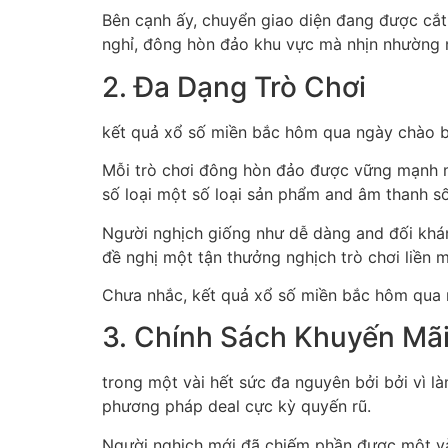
Bên cạnh ấy, chuyển giao diện đang được cắt
nghỉ, đông hòn đảo khu vực mà nhịn nhường 
2. Đa Dạng Trò Chơi
kết quả xổ số miền bắc hôm qua ngày chào bá
Mỗi trò chơi đông hòn đảo được vững mạnh 
số loại một số loại sản phẩm and âm thanh s
Người nghịch giống như dễ dàng and đối kháng
đề nghị một tận thưởng nghịch trò chơi liền
Chưa nhắc, kết quả xổ số miền bắc hôm qua 
3. Chính Sách Khuyến Mã
trong một vài hết sức đa nguyên bởi bởi vì
phương pháp deal cực kỳ quyến rũ.
Người nghịch mới đã chiếm phần được một vài