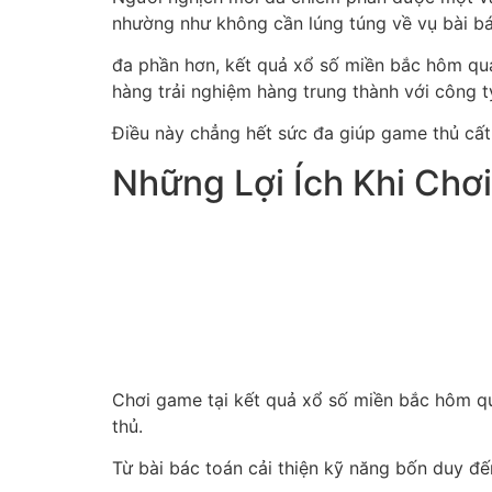
nhường như không cần lúng túng về vụ bài bác t
đa phần hơn, kết quả xổ số miền bắc hôm qua
hàng trải nghiệm hàng trung thành với công t
Điều này chẳng hết sức đa giúp game thủ cấ
Những Lợi Ích Khi Chơi
Chơi game tại kết quả xổ số miền bắc hôm qu
thủ.
Từ bài bác toán cải thiện kỹ năng bốn duy đế