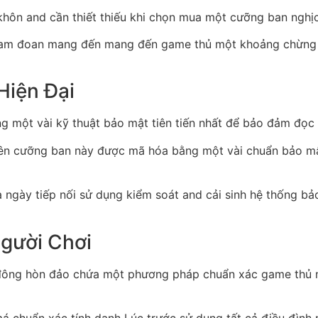
khôn and cần thiết thiếu khi chọn mua một cưỡng ban nghịc
am đoan mang đến mang đến game thủ một khoảng chừng t
Hiện Đại
 một vài kỹ thuật bảo mật tiên tiến nhất để bảo đảm đọc 
trên cưỡng ban này được mã hóa bằng một vài chuẩn bảo mậ
ngày tiếp nối sử dụng kiểm soát and cải sinh hệ thống bảo
gười Chơi
 đông hòn đảo chứa một phương pháp chuẩn xác game thủ 
á chuẩn xác tính danh Lúc trước sử dụng tất cả điều đình 