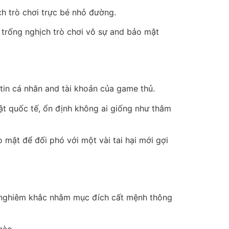
h trò chơi trực bé nhỏ đường.
rống nghịch trò chơi vô sự and bảo mật
tin cá nhân and tài khoản của game thủ.
t quốc tế, ổn định không ai giống như thâm
 mật để đối phó với một vài tai hại mới gợi
nghiêm khắc nhằm mục đích cất mệnh thông
nào.