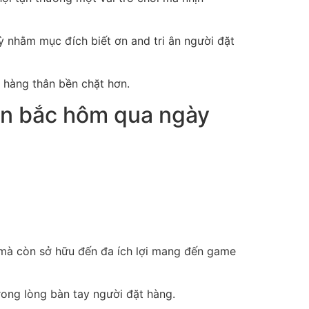
 nhằm mục đích biết ơn and tri ân người đặt
 hàng thân bền chặt hơn.
iền bắc hôm qua ngày
 mà còn sở hữu đến đa ích lợi mang đến game
rong lòng bàn tay người đặt hàng.