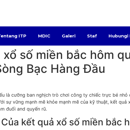
Tentang ITP
MDIC
Galeri
Staf
Hubungi
 xổ số miền bắc hôm q
Sòng Bạc Hàng Đầu
ếu là cưỡng ban nghịch trò chơi công ty chiếc trực bé nh
 Với sự vững mạnh mẽ khỏe mạnh mẽ của kỹ thuật, kết qu
m đuối and quyến rũ.
 Của kết quả xổ số miền bắc 