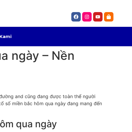
 Kami
ua ngày – Nền
ỏ đường and cũng đang được toàn thể người
ả xổ số miền bắc hôm qua ngày đang mang đến
hôm qua ngày