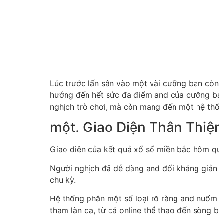
Lúc trước lấn sân vào một vài cưỡng ban còn
hướng đến hết sức đa điểm and của cưỡng ban
nghịch trò chơi, mà còn mang đến một hệ thốn
một. Giao Diện Thân Thiệ
Giao diện của kết quả xổ số miền bắc hôm qua
Người nghịch đã dễ dàng and đối kháng giản 
chu kỳ.
Hệ thống phân một số loại rõ ràng and nuốm
tham làn da, từ cá online thể thao đến sòng 