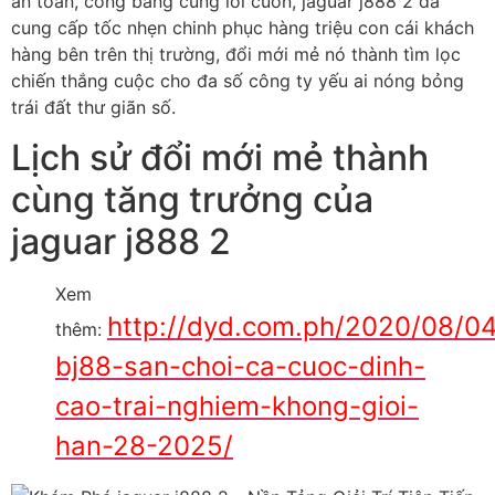
an toàn, công bằng cùng lôi cuốn, jaguar j888 2 đã
cung cấp tốc nhẹn chinh phục hàng triệu con cái khách
hàng bên trên thị trường, đổi mới mẻ nó thành tìm lọc
chiến thắng cuộc cho đa số công ty yếu ai nóng bỏng
trái đất thư giãn số.
Lịch sử đổi mới mẻ thành
cùng tăng trưởng của
jaguar j888 2
Xem
http://dyd.com.ph/2020/08/04
thêm:
bj88-san-choi-ca-cuoc-dinh-
cao-trai-nghiem-khong-gioi-
han-28-2025/