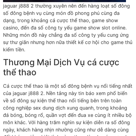
jaguar j888 2 thường xuyên nên đến hàng loạt số đông
số đông bệnh vụ cùng món đồ phong phú cùng đa
dạng, trong khoảng cá cược thể thao, game show
casino, đến đa số công ty yếu game show slot online.
Những món đồ này chẳng đa số công ty yếu cung ứng
sự thư giãn nhưng hơn nữa thiết kế cơ hội cho game thủ
kiếm tiền.
Thương Mại Dịch Vụ cá cược
thể thao
Cá cược thể thao là một số đông bệnh vụ nổi tiếng nhất
của jaguar j888 2. Nền tảng này tin báo xem phổ biến
về số đông sự kiện thể thao nổi tiếng bên trên toàn
công nghiệp sex dung dịch xung quanh, trong khoảng
đá bóng, bóng rổ, quần vợt đến đua xe cùng ít nhiều bộ
môn khác. Với hàng trăm nghìn sự kiện diễn ra số đông
ngày, khách hàng nhịn nhường cũng như dễ dàng cùng