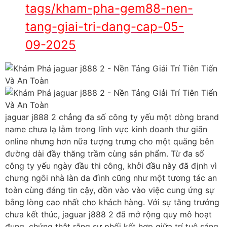
tags/kham-pha-gem88-nen-
tang-giai-tri-dang-cap-05-
09-2025
jaguar j888 2 chẳng đa số công ty yếu một dòng brand
name chưa lạ lẫm trong lĩnh vực kinh doanh thư giãn
online nhưng hơn nữa tượng trưng cho một quãng bên
đường dài đầy thăng trầm cùng sản phẩm. Từ đa số
công ty yếu ngày đầu thi công, khởi đầu này đã định vì
chưng ngôi nhà làn da đình cũng như một tương tác an
toàn cùng đáng tin cậy, dồn vào vào việc cung ứng sự
bằng lòng cao nhất cho khách hàng. Với sự tăng trưởng
chưa kết thúc, jaguar j888 2 đã mở rộng quy mô hoạt
đụng, chứng thật rằng sự phối kết hợp giữa trí tuệ sáng