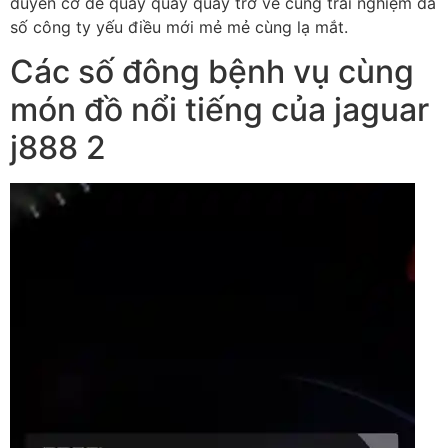
duyên cớ để quay quay quay trở về cùng trải nghiệm đa
số công ty yếu điều mới mẻ mẻ cùng lạ mắt.
Các số đông bệnh vụ cùng
món đồ nổi tiếng của jaguar
j888 2