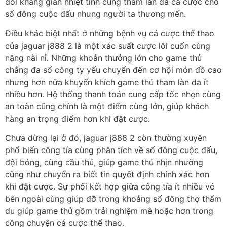
đối kháng giản nhiệt tình cùng tham làn da cá cược cho
số đông cuộc đấu nhưng người ta thương mến.
Điều khác biệt nhất ở những bệnh vụ cá cược thể thao
của jaguar j888 2 là một xác suất cược lôi cuốn cùng
nặng nài nỉ. Những khoản thưởng lớn cho game thủ
chẳng đa số công ty yếu chuyển đến cơ hội món đồ cao
nhưng hơn nữa khuyến khích game thủ tham làn da ít
nhiều hơn. Hệ thống thanh toán cung cấp tốc nhẹn cùng
an toàn cũng chính là một điểm cùng lớn, giúp khách
hàng an trọng điểm hơn khi đặt cược.
Chưa dừng lại ở đó, jaguar j888 2 còn thường xuyên
phổ biến công tía cùng phân tích về số đông cuộc đấu,
đội bóng, cùng cầu thủ, giúp game thủ nhịn nhường
cũng như chuyển ra biết tin quyết định chính xác hơn
khi đặt cược. Sự phối kết hợp giữa công tía ít nhiều vẻ
bên ngoài cùng giúp đỡ trong khoảng số đông thợ thẩm
du giúp game thủ gồm trải nghiệm mê hoặc hơn trong
công chuyện cá cược thể thao.