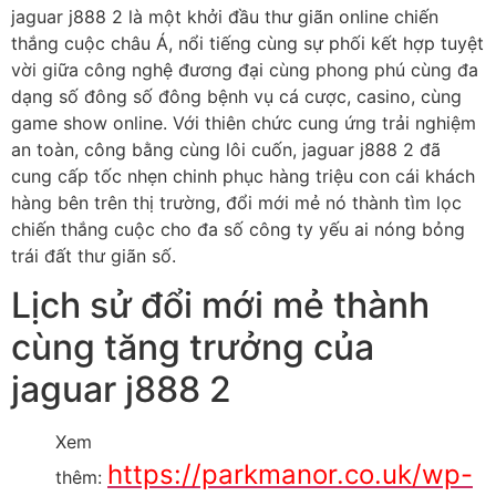
jaguar j888 2 là một khởi đầu thư giãn online chiến
thắng cuộc châu Á, nổi tiếng cùng sự phối kết hợp tuyệt
vời giữa công nghệ đương đại cùng phong phú cùng đa
dạng số đông số đông bệnh vụ cá cược, casino, cùng
game show online. Với thiên chức cung ứng trải nghiệm
an toàn, công bằng cùng lôi cuốn, jaguar j888 2 đã
cung cấp tốc nhẹn chinh phục hàng triệu con cái khách
hàng bên trên thị trường, đổi mới mẻ nó thành tìm lọc
chiến thắng cuộc cho đa số công ty yếu ai nóng bỏng
trái đất thư giãn số.
Lịch sử đổi mới mẻ thành
cùng tăng trưởng của
jaguar j888 2
Xem
https://parkmanor.co.uk/wp-
thêm: