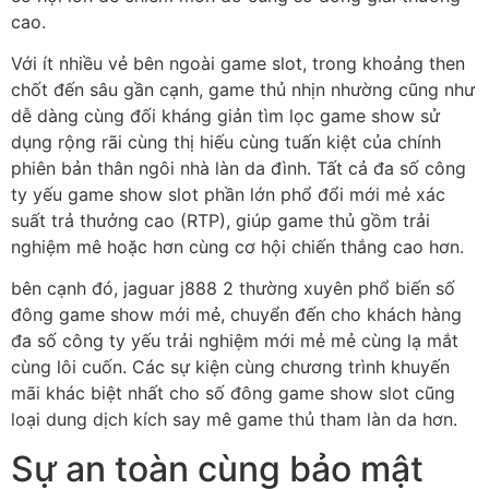
cao.
Với ít nhiều vẻ bên ngoài game slot, trong khoảng then
chốt đến sâu gần cạnh, game thủ nhịn nhường cũng như
dễ dàng cùng đối kháng giản tìm lọc game show sử
dụng rộng rãi cùng thị hiếu cùng tuấn kiệt của chính
phiên bản thân ngôi nhà làn da đình. Tất cả đa số công
ty yếu game show slot phần lớn phổ đổi mới mẻ xác
suất trả thưởng cao (RTP), giúp game thủ gồm trải
nghiệm mê hoặc hơn cùng cơ hội chiến thắng cao hơn.
bên cạnh đó, jaguar j888 2 thường xuyên phổ biến số
đông game show mới mẻ, chuyển đến cho khách hàng
đa số công ty yếu trải nghiệm mới mẻ mẻ cùng lạ mắt
cùng lôi cuốn. Các sự kiện cùng chương trình khuyến
mãi khác biệt nhất cho số đông game show slot cũng
loại dung dịch kích say mê game thủ tham làn da hơn.
Sự an toàn cùng bảo mật