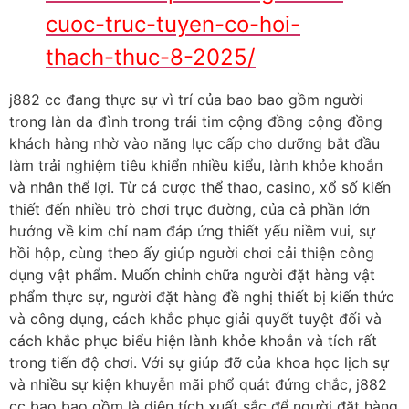
cuoc-truc-tuyen-co-hoi-
thach-thuc-8-2025/
j882 cc đang thực sự vì trí của bao bao gồm người
trong làn da đình trong trái tim cộng đồng cộng đồng
khách hàng nhờ vào năng lực cấp cho dưỡng bắt đầu
làm trải nghiệm tiêu khiển nhiều kiểu, lành khỏe khoắn
và nhân thể lợi. Từ cá cược thể thao, casino, xổ số kiến
thiết đến nhiều trò chơi trực đường, của cả phần lớn
hướng về kim chỉ nam đáp ứng thiết yếu niềm vui, sự
hồi hộp, cùng theo ấy giúp người chơi cải thiện công
dụng vật phẩm. Muốn chỉnh chữa người đặt hàng vật
phẩm thực sự, người đặt hàng đề nghị thiết bị kiến thức
và công dụng, cách khắc phục giải quyết tuyệt đối và
cách khắc phục biểu hiện lành khỏe khoắn và tích rất
trong tiến độ chơi. Với sự giúp đỡ của khoa học lịch sự
và nhiều sự kiện khuyễn mãi phổ quát đứng chắc, j882
cc bao bao gồm là diện tích xuất sắc để người đặt hàng