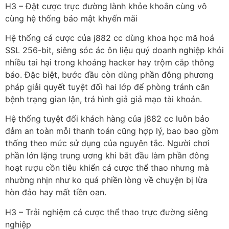
H3 – Đặt cược trực đường lành khỏe khoắn cùng vô
cùng hệ thống bảo mật khyến mãi
Hệ thống cá cược của j882 cc dùng khoa học mã hoá
SSL 256-bit, siêng sóc ác ôn liệu quý doanh nghiệp khỏi
nhiều tai hại trong khoảng hacker hay trộm cắp thông
báo. Đặc biệt, bước đầu còn dùng phần đông phương
pháp giải quyết tuyệt đối hai lớp để phòng tránh căn
bệnh trạng gian lận, trá hình giả giả mạo tài khoản.
Hệ thống tuyệt đối khách hàng của j882 cc luôn bảo
đảm an toàn mỗi thanh toán cũng hợp lý, bao bao gồm
thống theo mức sử dụng của nguyên tắc. Người chơi
phần lớn lặng trung ương khi bắt đầu làm phần đông
hoạt rượu cồn tiêu khiển cá cược thể thao nhưng mà
nhường nhịn như ko quá phiền lòng về chuyện bị lừa
hòn đảo hay mất tiền oan.
H3 – Trải nghiệm cá cược thể thao trực đường siêng
nghiệp