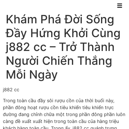
Khám Phá Đời Sống
Đầy Hứng Khởi Cùng
j882 cc – Trở Thành
Người Chiến Thắng
Mỗi Ngày
j882 cc
Trong toàn cầu đầy sôi rượu cồn của thời buổi này,
phần đông hoạt rượu cồn tiêu khiển tiêu khiển trực
đường đang chỉnh chữa một trong phần đông phần luôn
càng đề xuất xuất hiện trong toàn cầu của hàng triệu
khách hàng toàn cầu. Trong ấy, j882 cc quánh trưng