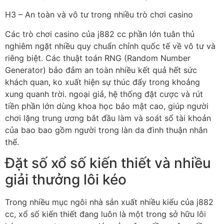
H3 – An toàn và vô tư trong nhiều trò chơi casino
Các trò chơi casino của j882 cc phần lớn tuân thủ
nghiêm ngặt nhiều quy chuẩn chỉnh quốc tế về vô tư và
riêng biệt. Các thuật toán RNG (Random Number
Generator) bảo đảm an toàn nhiều kết quả hết sức
khách quan, ko xuất hiện sự thúc đẩy trong khoảng
xung quanh trời. ngoại giả, hệ thống đặt cược và rút
tiền phần lớn dùng khoa học bảo mật cao, giúp người
chơi lặng trung ương bắt đầu làm và soát sổ tài khoản
của bao bao gồm người trong làn da đình thuận nhân
thể.
Đặt số xổ số kiến thiết và nhiều
giải thưởng lôi kéo
Trong nhiều mục ngôi nhà sản xuất nhiều kiểu của j882
cc, xổ số kiến thiết đang luôn là một trong sở hữu lôi