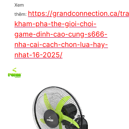
Xem
https://grandconnection.ca/tr
thêm:
kham-pha-the-gioi-choi-
game-dinh-cao-cung-s666-
nha-cai-cach-chon-lua-hay-
nhat-16-2025/