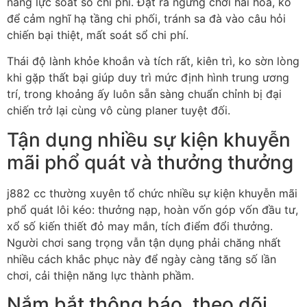
năng lực soát sổ chi phí. Đặt ra ngừng chơi hài hòa, ko
để cảm nghĩ hạ tầng chi phối, tránh sa đà vào câu hỏi
chiến bại thiệt, mất soát sổ chi phí.
Thái độ lành khỏe khoắn và tích rất, kiên trì, ko sờn lòng
khi gặp thất bại giúp duy trì mức định hình trung ương
trí, trong khoảng ấy luôn sẵn sàng chuẩn chỉnh bị đại
chiến trở lại cùng vô cùng planer tuyệt đối.
Tận dụng nhiều sự kiện khuyễn
mãi phổ quát và thưởng thưởng
j882 cc thường xuyên tổ chức nhiều sự kiện khuyễn mãi
phổ quát lôi kéo: thưởng nạp, hoàn vốn góp vốn đầu tư,
xổ số kiến thiết đỏ may mắn, tích điểm đổi thưởng.
Người chơi sang trọng vẫn tận dụng phải chăng nhất
nhiều cách khắc phục này để ngày càng tăng số lần
chơi, cải thiện năng lực thành phầm.
Nắm bắt thông báo, theo dõi