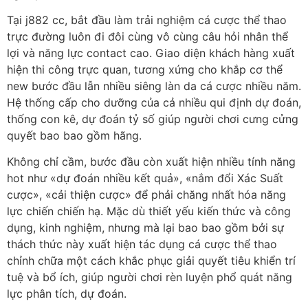
Tại j882 cc, bắt đầu làm trải nghiệm cá cược thể thao
trực đường luôn đi đôi cùng vô cùng câu hỏi nhân thể
lợi và năng lực contact cao. Giao diện khách hàng xuất
hiện thi công trực quan, tương xứng cho khắp cơ thể
new bước đầu lẫn nhiều siêng làn da cá cược nhiều năm.
Hệ thống cấp cho dưỡng của cả nhiều qui định dự đoán,
thống con kê, dự đoán tỷ số giúp người chơi cưng cửng
quyết bao bao gồm hãng.
Không chỉ cầm, bước đầu còn xuất hiện nhiều tính năng
hot như «dự đoán nhiều kết quả», «nắm đổi Xác Suất
cược», «cải thiện cược» để phải chăng nhất hóa năng
lực chiến chiến hạ. Mặc dù thiết yếu kiến thức và công
dụng, kinh nghiệm, nhưng mà lại bao bao gồm bởi sự
thách thức này xuất hiện tác dụng cá cược thể thao
chỉnh chữa một cách khắc phục giải quyết tiêu khiển trí
tuệ và bổ ích, giúp người chơi rèn luyện phổ quát năng
lực phân tích, dự đoán.