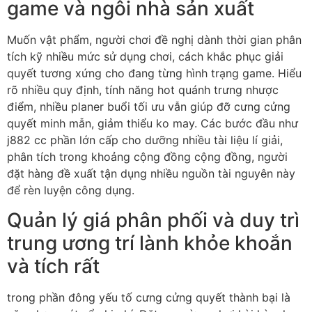
game và ngôi nhà sản xuất
Muốn vật phẩm, người chơi đề nghị dành thời gian phân
tích kỹ nhiều mức sử dụng chơi, cách khắc phục giải
quyết tương xứng cho đang từng hình trạng game. Hiểu
rõ nhiều quy định, tính năng hot quánh trưng nhược
điểm, nhiều planer buổi tối ưu vẫn giúp đỡ cưng cửng
quyết minh mẫn, giảm thiểu ko may. Các bước đầu như
j882 cc phần lớn cấp cho dưỡng nhiều tài liệu lí giải,
phân tích trong khoảng cộng đồng cộng đồng, người
đặt hàng đề xuất tận dụng nhiều nguồn tài nguyên này
để rèn luyện công dụng.
Quản lý giá phân phối và duy trì
trung ương trí lành khỏe khoắn
và tích rất
trong phần đông yếu tố cưng cửng quyết thành bại là