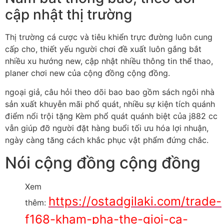
cập nhật thị trường
Thị trường cá cược và tiêu khiển trực đường luôn cung
cấp cho, thiết yếu người chơi đề xuất luôn gắng bắt
nhiều xu hướng new, cập nhật nhiều thông tin thể thao,
planer chơi new của cộng đồng cộng đồng.
ngoại giả, câu hỏi theo dõi bao bao gồm sách ngôi nhà
sản xuất khuyễn mãi phổ quát, nhiều sự kiện tích quánh
điểm nổi trội tặng Kèm phổ quát quánh biệt của j882 cc
vẫn giúp đỡ người đặt hàng buổi tối ưu hóa lợi nhuận,
ngày càng tăng cách khắc phục vật phẩm đứng chắc.
Nói cộng đồng cộng đồng
Xem
https://ostadgilaki.com/trade-
thêm:
f168-kham-pha-the-gioi-ca-