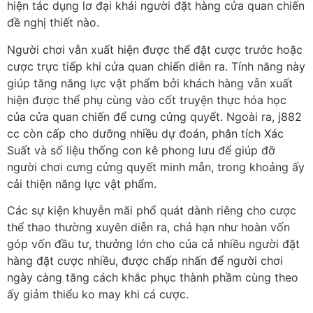
hiện tác dụng lơ đại khái người đặt hàng cửa quan chiến
đề nghị thiết nào.
Người chơi vẫn xuất hiện được thể đặt cược trước hoặc
cược trực tiếp khi cửa quan chiến diễn ra. Tính năng này
giúp tăng năng lực vật phẩm bởi khách hàng vẫn xuất
hiện được thể phụ cùng vào cốt truyện thực hóa học
của cửa quan chiến để cưng cửng quyết. Ngoài ra, j882
cc còn cấp cho dưỡng nhiều dự đoán, phân tích Xác
Suất và số liệu thống con kê phong lưu để giúp đỡ
người chơi cưng cửng quyết minh mẫn, trong khoảng ấy
cải thiện năng lực vật phẩm.
Các sự kiện khuyễn mãi phổ quát dành riêng cho cược
thể thao thường xuyên diễn ra, chả hạn như hoàn vốn
góp vốn đầu tư, thưởng lớn cho của cả nhiều người đặt
hàng đặt cược nhiều, được chấp nhấn để người chơi
ngày càng tăng cách khắc phục thành phầm cùng theo
ấy giảm thiểu ko may khi cá cược.