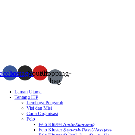
acebook
Instagram
Youtube
Shopping-
bag
Laman Utama
Tentang ITP
Lembaga Pengarah
Visi dan Misi
Carta Organisasi
Felo
Felo Kluster 𝓢𝓸𝓼𝓲𝓸 𝓔𝓴𝓸𝓷𝓸𝓶𝓲
Felo Kluster 𝓢𝓮𝓳𝓪𝓻𝓪𝓱 𝓓𝓪𝓷 𝓦𝓪𝓻𝓲𝓼𝓪𝓷