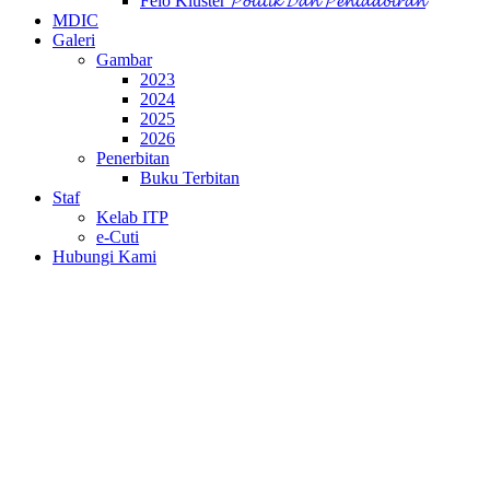
Felo Kluster 𝓟𝓸𝓵𝓲𝓽𝓲𝓴 𝓓𝓪𝓷 𝓟𝓮𝓷𝓽𝓪𝓭𝓫𝓲𝓻𝓪𝓷
MDIC
Galeri
Gambar
2023
2024
2025
2026
Penerbitan
Buku Terbitan
Staf
Kelab ITP
e-Cuti
Hubungi Kami