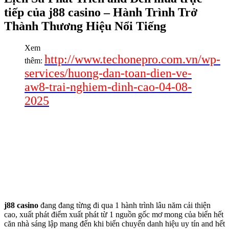
tiếp của j88 casino – Hành Trình Trở
Thành Thương Hiệu Nổi Tiếng
Xem
http://www.techonepro.com.vn/wp-
thêm:
services/huong-dan-toan-dien-ve-
aw8-trai-nghiem-dinh-cao-04-08-
2025
j88 casino
đang đang từng đi qua 1 hành trình lâu năm cải thiện
cao, xuất phát điểm xuất phát từ 1 nguồn gốc mơ mong của biển hết
căn nhà sáng lập mang đến khi biến chuyển danh hiệu uy tín and hết