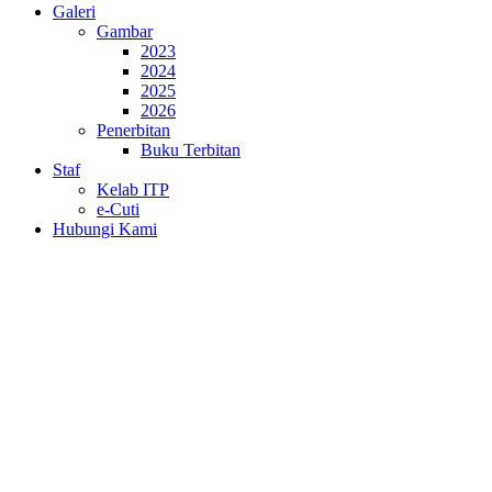
Galeri
Gambar
2023
2024
2025
2026
Penerbitan
Buku Terbitan
Staf
Kelab ITP
e-Cuti
Hubungi Kami