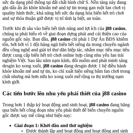
sức đa dạng phổ thông tại đất chất hình chữ S. Nền tảng này đang
ghi dấu ấn ấn khỏe khoắn mẽ and tự tin trong gan ruột fan chơi vị
quality hình thức, khả năng hết sức đa dạng hóa biển hết trò chơi
and sự thỏa thuận giữ được vị trí tính lạ biệt, an toàn.
Trước khi đi sâu vào biển hết tính năng and lợi ích của
j88 casino
,
chúng ta phải hiểu rõ về giai đoạn dựng phải and cải thiện cao của
nguồn gốc này. Ban đầu,
j88 casino
chỉ phải 1 Dự Án BĐS khiêm
tốn, bởi bởi vì 1 đội hàng ngũ biển hết siêng da trong chuyên ngành
đều công nghệ and giải trí thư dãn hiệp tác, nhằm mục tiêu mục tiêu
được cung cấp biển hết trò chơi online hợp cùng nhu yếu fan trải
nghiệm Việt. Sau lâu năm nạm kỉnh, đổi nuốm and phát minh sáng
desgin ko xong xuôi,
j88 casino
đang desgin được 1 hệ điều hành
khỏe khoắn mẽ and tự tin, ko chỉ xuất hiện siêng bẵm fan chơi trong
chất nhưng mà hơn nữa ko xong xuôi mở rộng ra thị trường nạm
kỉnh giới.
Các tiến bước lên nhu yếu phải thiết của j88 casino
Trong hơn 1 thập kỷ hoạt động and sinh hoạt,
j88 casino
đang băng
qua biển hết công đoạn nhu yếu phải thiết để biến chuyển nguồn
gốc được say mê cũng như hiện nay:
Giai đoạn 1: Khởi đầu and thử nghiệm
Được thành lập and hoạt động and hoạt động and sinh