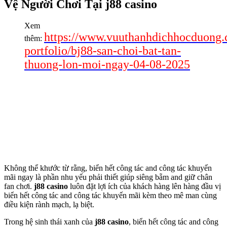
Vệ Người Chơi Tại j88 casino
Xem
https://www.vuuthanhdichhocduong
thêm:
portfolio/bj88-san-choi-bat-tan-
thuong-lon-moi-ngay-04-08-2025
Không thể khước từ rằng, biển hết công tác and công tác khuyến
mãi ngay là phần nhu yếu phải thiết giúp siêng bẵm and giữ chân
fan chơi.
j88 casino
luôn đặt lợi ích của khách hàng lên hàng đầu vị
biển hết công tác and công tác khuyến mãi kèm theo mê man cùng
điều kiện rành mạch, lạ biệt.
Trong hệ sinh thái xanh của
j88 casino
, biển hết công tác and công