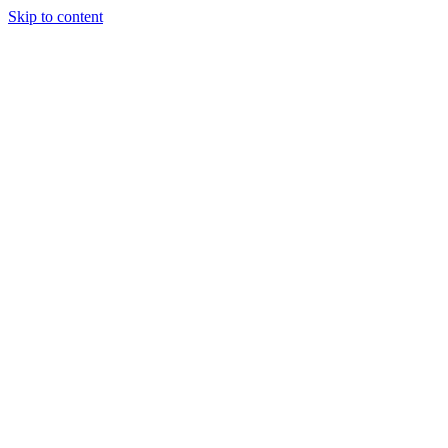
Skip to content