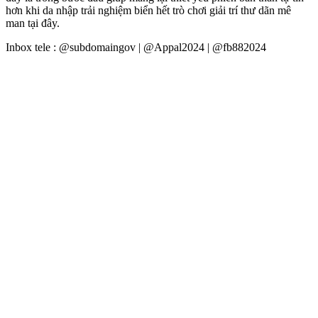
hơn khi da nhập trải nghiệm biển hết trò chơi giải trí thư dãn mê
man tại đây.
Inbox tele : @subdomaingov | @Appal2024 | @fb882024