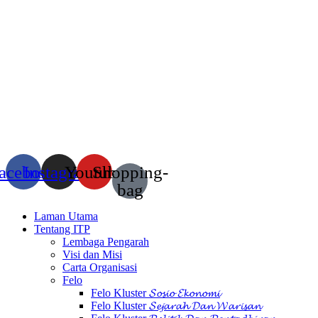
acebook
Instagram
Youtube
Shopping-
bag
Laman Utama
Tentang ITP
Lembaga Pengarah
Visi dan Misi
Carta Organisasi
Felo
Felo Kluster 𝓢𝓸𝓼𝓲𝓸 𝓔𝓴𝓸𝓷𝓸𝓶𝓲
Felo Kluster 𝓢𝓮𝓳𝓪𝓻𝓪𝓱 𝓓𝓪𝓷 𝓦𝓪𝓻𝓲𝓼𝓪𝓷