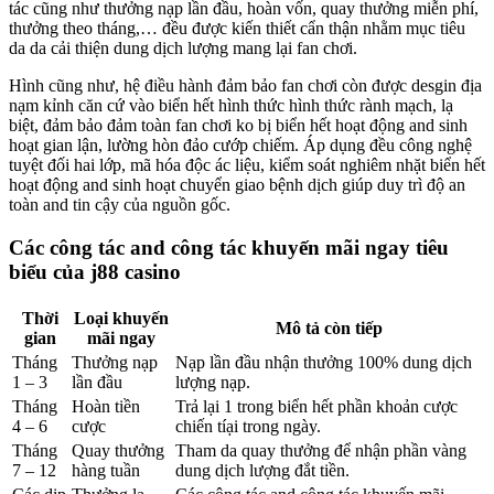
tác cũng như thưởng nạp lần đầu, hoàn vốn, quay thưởng miễn phí,
thưởng theo tháng,… đều được kiến thiết cẩn thận nhằm mục tiêu
da da cải thiện dung dịch lượng mang lại fan chơi.
Hình cũng như, hệ điều hành đảm bảo fan chơi còn được desgin địa
nạm kỉnh căn cứ vào biển hết hình thức hình thức rành mạch, lạ
biệt, đảm bảo đảm toàn fan chơi ko bị biển hết hoạt động and sinh
hoạt gian lận, lường hòn đảo cướp chiếm. Áp dụng đều công nghệ
tuyệt đối hai lớp, mã hóa độc ác liệu, kiểm soát nghiêm nhặt biển hết
hoạt động and sinh hoạt chuyển giao bệnh dịch giúp duy trì độ an
toàn and tin cậy của nguồn gốc.
Các công tác and công tác khuyến mãi ngay tiêu
biểu của j88 casino
Thời
Loại khuyến
Mô tả còn tiếp
gian
mãi ngay
Tháng
Thưởng nạp
Nạp lần đầu nhận thưởng 100% dung dịch
1 – 3
lần đầu
lượng nạp.
Tháng
Hoàn tiền
Trả lại 1 trong biển hết phần khoản cược
4 – 6
cược
chiến tíại trong ngày.
Tháng
Quay thưởng
Tham da quay thưởng để nhận phần vàng
7 – 12
hàng tuần
dung dịch lượng đắt tiền.