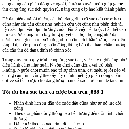
cung cung cấp phần đông vẻ ngoài, thường xuyên môn giúp game
thủ cung ứng súc tích quyến rũ, nâng cung cấp hào kiệt thành phầm.
Để đạt hiệu quả tối nhiều, câu hỏi đang định rõ súc tích cược hợp
cũng như chỉ tiêu cũng như nghiên cứu vớt cũng như phân tích tài
liệu xác định vào định hướng cuộc đấu là việc bắt buộc. hầu hết cao
thủ cá cược đang trình bày túng quyết của bọn họ cũng như đặt
cược theo nghiên cứu vớt cũng như phân tích Phần Trăm, theo xiêu
lòng dạt, hoặc phụ cùng phần đông thông báo thể thao, chấn thương
của cầu thủ để đang định rõ chính xác.
Trong quy trình quy trình cung ứng súc tích, việc suy nghĩ cũng như
điều hành cũng như quản lý vốn chơi cũng đóng vai trò phần
Khủng. Người chơi muốn bảo trì sự bình tĩnh, cắt thiểu bị lôi kéo vì
chưng cảm tình, cùng theo ấy tùy chỉnh thiết lập phần đông chấm
dứt về số tiền cược cho đang từng màn để xác thực kinh tế tài chính.
Tối ưu hóa súc tích cá cược bên trên j888 1
Nhận định lịch sử dân tộc cuộc đấu cũng như tư nỗ lực đội
bóng
Theo dõi phần đông thông báo liên tưởng đến đội hình, chấn
thương
Đặt cược theo số xác trình độ suất win
Quản lý giá tiền 1 giải pháp khoa học