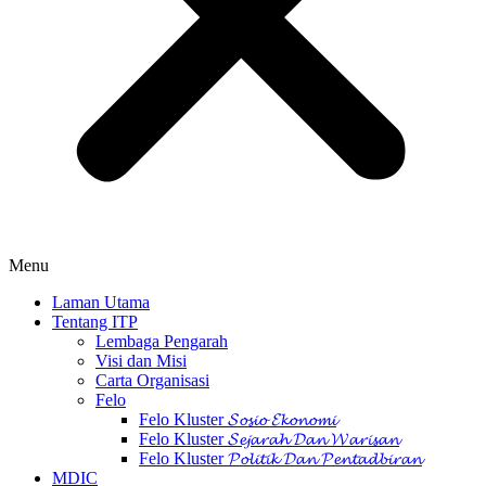
Menu
Laman Utama
Tentang ITP
Lembaga Pengarah
Visi dan Misi
Carta Organisasi
Felo
Felo Kluster 𝓢𝓸𝓼𝓲𝓸 𝓔𝓴𝓸𝓷𝓸𝓶𝓲
Felo Kluster 𝓢𝓮𝓳𝓪𝓻𝓪𝓱 𝓓𝓪𝓷 𝓦𝓪𝓻𝓲𝓼𝓪𝓷
Felo Kluster 𝓟𝓸𝓵𝓲𝓽𝓲𝓴 𝓓𝓪𝓷 𝓟𝓮𝓷𝓽𝓪𝓭𝓫𝓲𝓻𝓪𝓷
MDIC