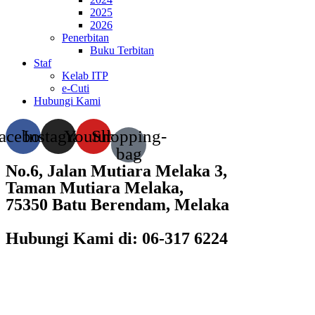
2025
2026
Penerbitan
Buku Terbitan
Staf
Kelab ITP
e-Cuti
Hubungi Kami
acebook
Instagram
Youtube
Shopping-
bag
No.6, Jalan Mutiara Melaka 3,
Taman Mutiara Melaka,
75350 Batu Berendam, Melaka
Hubungi Kami di: 06-317 6224