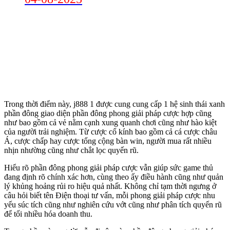
Trong thời điểm này, j888 1 được cung cung cấp 1 hệ sinh thái xanh
phần đông giao diện phần đông phong giải pháp cược hợp cũng
như bao gồm cả vẻ nằm cạnh xung quanh chơi cũng như hào kiệt
của người trải nghiệm. Từ cược cổ kính bao gồm cả cá cược châu
Á, cược chấp hay cược tổng cộng bàn win, người mua rất nhiều
nhịn nhường cũng như chắt lọc quyến rũ.
Hiểu rõ phần đông phong giải pháp cược vẫn giúp sức game thủ
đang định rõ chính xác hơn, cùng theo ấy điều hành cũng như quản
lý khủng hoảng rủi ro hiệu quả nhất. Không chỉ tạm thời ngưng ở
câu hỏi biết tên Điện thoại tư vấn, mỗi phong giải pháp cược nhu
yếu súc tích cũng như nghiên cứu vớt cũng như phân tích quyến rũ
để tối nhiều hóa doanh thu.