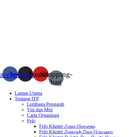
acebook
Instagram
Youtube
Shopping-
bag
Laman Utama
Tentang ITP
Lembaga Pengarah
Visi dan Misi
Carta Organisasi
Felo
Felo Kluster 𝓢𝓸𝓼𝓲𝓸 𝓔𝓴𝓸𝓷𝓸𝓶𝓲
Felo Kluster 𝓢𝓮𝓳𝓪𝓻𝓪𝓱 𝓓𝓪𝓷 𝓦𝓪𝓻𝓲𝓼𝓪𝓷