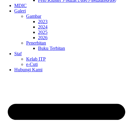
Felo Kluster 𝓟𝓸𝓵𝓲𝓽𝓲𝓴 𝓓𝓪𝓷 𝓟𝓮𝓷𝓽𝓪𝓭𝓫𝓲𝓻𝓪𝓷
MDIC
Galeri
Gambar
2023
2024
2025
2026
Penerbitan
Buku Terbitan
Staf
Kelab ITP
e-Cuti
Hubungi Kami