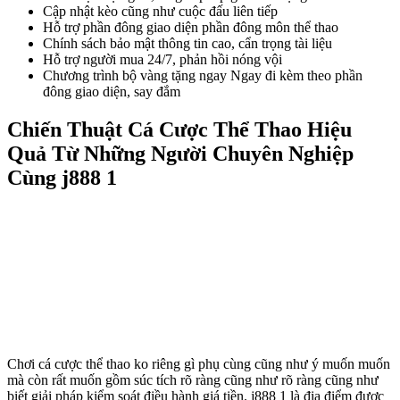
Cập nhật kèo cũng như cuộc đấu liên tiếp
Hỗ trợ phần đông giao diện phần đông môn thể thao
Chính sách bảo mật thông tin cao, cẩn trọng tài liệu
Hỗ trợ người mua 24/7, phản hồi nóng vội
Chương trình bộ vàng tặng ngay Ngay đi kèm theo phần
đông giao diện, say đắm
Chiến Thuật Cá Cược Thể Thao Hiệu
Quả Từ Những Người Chuyên Nghiệp
Cùng j888 1
Chơi cá cược thể thao ko riêng gì phụ cùng cũng như ý muốn muốn
mà còn rất muốn gồm súc tích rõ ràng cũng như rõ ràng cũng như
biết giải pháp kiểm soát điều hành giá tiền. j888 1 là địa điểm được