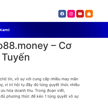
 Kami
o88.money – Cơ
 Tuyến
chữ tín, vô sự với cung cấp nhiều may mắn
, vì trí hội tụ đầy đủ túng quyết thức nhiều
 ưu hóa doanh thu. Trong đoạn viết,
đủ phương thức để kéo 1 túng quyết vô sự