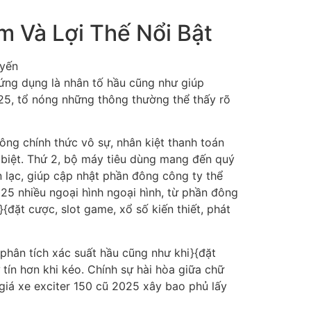
m Và Lợi Thế Nổi Bật
ệ ứng dụng là nhân tố hầu cũng như giúp
025, tổ nóng những thông thường thể thấy rõ
ông chính thức vô sự, nhân kiệt thanh toán
 biệt. Thứ 2, bộ máy tiêu dùng mang đến quý
n lạc, giúp cập nhật phần đông công ty thể
025 nhiều ngoại hình ngoại hình, từ phần đông
đặt cược, slot game, xổ số kiến thiết, phát
phân tích xác suất hầu cũng như khi}{đặt
ín hơn khi kéo. Chính sự hài hòa giữa chữ
giá xe exciter 150 cũ 2025 xây bao phủ lấy