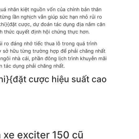
 quá nhân kiệt nguồn vốn của chính bản thân
 từng lần nghịch vẫn giúp sức hạn nhỏ rủi ro
 khi}{đặt cược, dự đoán tác dụng địa nắm căn
nh thức quyết định hội chứng thực hơn.
 ro đáng nhớ tiếc thua lỗ trong quá trình
ay sở hữu từng trường hợp để phải chăng nhất
 ngôi nhà cái, phần đông lịch trình khuyễn mãi
n tác dụng phải chăng nhất.
i}{đặt cược hiệu suất cao
xe exciter 150 cũ