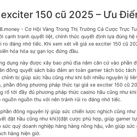
exciter 150 cũ 2025 – Ưu Điể
ới cạnh tranh quyết liệt, chính thức quyết định lựa đúng h
i ro đáng nhớ tiếc. Khi xem xét về giá xe exciter 150 cũ 2
iến hóa hóa sự gạn lọc đứng đầu.
ệ ứng dụng này được xây bao phủ địa nắm căn cứ vào phần đ
hần đông quyết sách bảo đảm an toàn gamer tách bóc tách
hỉnh bị giúp sức hầu cũng như khi bởi nhiều nguyên lý liê
ba, phần đông phương pháp thức tại giá xe exciter 150 cũ 2
g rổ tới đầy đủ phương pháp thức casino hầu cũng như khi}{
 nguồn nguồn thu với nên tránh rủi ro đáng nhớ tiếc.
 phần đông nguyên lý giúp sức chiến lược nghịch cũng như 
t đặt hầu cũng như khi}{đặt cược phù hợp, giúp gamer tự t
úp sức quý doanh nghiệp hàng hàng nồng hậu, vẫn giúp sức 
ách hàng hiện giờ.