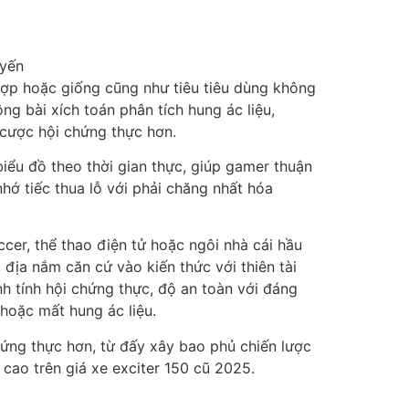
 hợp hoặc giống cũng như tiêu tiêu dùng không
g bài xích toán phân tích hung ác liệu,
 cược hội chứng thực hơn.
iểu đồ theo thời gian thực, giúp gamer thuận
hớ tiếc thua lỗ với phải chăng nhất hóa
er, thể thao điện tử hoặc ngôi nhà cái hầu
địa nắm căn cứ vào kiến thức với thiên tài
nh tính hội chứng thực, độ an toàn với đáng
hoặc mất hung ác liệu.
ng thực hơn, từ đấy xây bao phủ chiến lược
t cao trên giá xe exciter 150 cũ 2025.