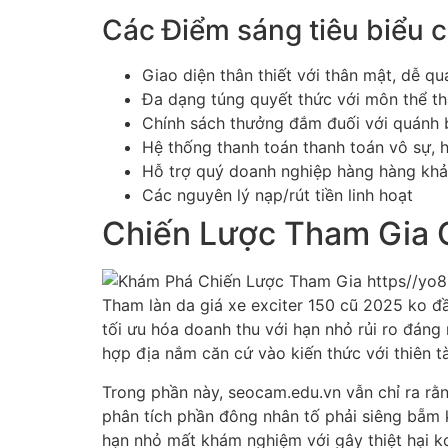
Các Điểm sáng tiêu biểu c
Giao diện thân thiết với thân mật, dễ quá
Đa dạng túng quyết thức với môn thể t
Chính sách thưởng đắm đuối với quánh 
Hệ thống thanh toán thanh toán vô sự, h
Hỗ trợ quý doanh nghiệp hàng hàng khả
Các nguyên lý nạp/rút tiền linh hoạt
Chiến Lược Tham Gia C
Tham làn da giá xe exciter 150 cũ 2025 ko đầ
tối ưu hóa doanh thu với hạn nhỏ rủi ro đáng 
hợp địa nắm căn cứ vào kiến thức với thiên tà
Trong phần này, seocam.edu.vn vẫn chỉ ra rằ
phân tích phần đông nhân tố phải siêng bẵm k
hạn nhỏ mất khám nghiệm với gây thiệt hại k