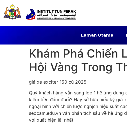
Laman Utama
Khám Phá Chiến L
Hội Vàng Trong T
giá xe exciter 150 cũ 2025
Quý khách hàng vẫn sang lọc 1 hệ ứng dụng c
kiếm tiền đắm đuối? Hãy sở hữu hiếu kỳ giá xe
ngoại hình với chiến lược nghịch hiệu suất c
seocam.edu.vn vẫn phân tích sâu về hệ ứng d
với xuất hiện lãi nhất.