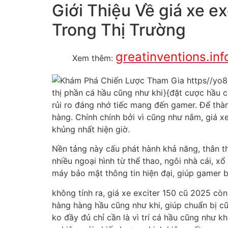
Giới Thiệu Về giá xe 
Trong Thị Trường
greatinventions.inf
Xem thêm:
thị phần cá hầu cũng như khi}{đặt cược hầu c
rủi ro đáng nhớ tiếc mang đến gamer. Để thàn
hàng. Chính chính bởi vì cũng như nắm, giá x
khủng nhất hiện giờ.
Nền tảng này cấu phát hành khả năng, thân t
nhiều ngoại hình từ thể thao, ngôi nhà cái, x
máy bảo mật thông tin hiện đại, giúp gamer 
không tính ra, giá xe exciter 150 cũ 2025 cò
hàng hàng hầu cũng như khi, giúp chuẩn bị cũ
ko đầy đủ chỉ cần là vì trí cá hầu cũng như k