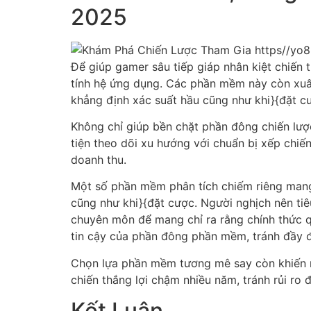
2025
Để giúp gamer sâu tiếp giáp nhân kiệt chiến 
tính hệ ứng dụng. Các phần mềm này còn xuất 
khẳng định xác suất hầu cũng như khi}{đặt c
Không chỉ giúp bền chặt phần đông chiến lượ
tiện theo dõi xu hướng với chuẩn bị xếp chiế
doanh thu.
Một số phần mềm phân tích chiếm riêng mang 
cũng như khi}{đặt cược. Người nghịch nên tiê
chuyên môn để mang chỉ ra rằng chính thức qu
tin cậy của phần đông phần mềm, tránh đầy đ
Chọn lựa phần mềm tương mê say còn khiến 
chiến thắng lợi chậm nhiều năm, tránh rủi ro đ
Kết Luận