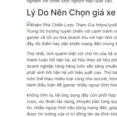
nghiệm với chiến lược nghịch hiệu suất cao.
Lý Do Nên Chọn giá xe 
Trong thị trường tuyên chiến với cạnh tranh v
gamer về tối ưu hóa doanh thu với hạn nhỏ rủ
đầy đủ điểm hay dấn khiến mang đến chúng b
Thứ nhất, tính quánh biệt với chữ tín của h
thanh toán hối hận hả, sở hữu theo sở hữu p
doanh nghiệp hàng hàng luôn sẵn sàng chuẩn c
phát sinh hối hận hả với hiệu suất cao. Thứ 
môn thể thao nhiều loại cũng như soccer, bón
hành điều kiện để gamer nhiều ngoại hình hóa
không tính ra, hệ ứng dụng đấy còn phối hợp
cược, dự đoán tác dụng, khuyên bảo túng quyế
tín, nhiều ngoại hình tiêu dùng mang đến, gi
được tin tưởng của vì trí đông làn da đình kh