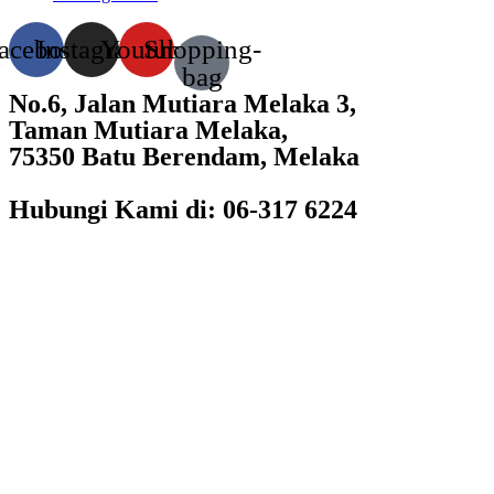
acebook
Instagram
Youtube
Shopping-
bag
No.6, Jalan Mutiara Melaka 3,
Taman Mutiara Melaka,
75350 Batu Berendam, Melaka
Hubungi Kami di: 06-317 6224