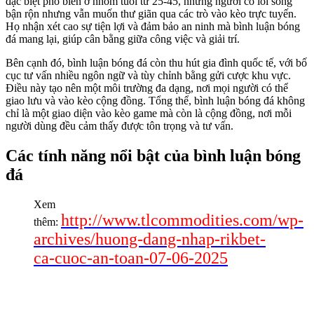
đặc biệt phổ biến ở nhóm tuổi từ 25-45, những người có lối sống
bận rộn nhưng vẫn muốn thư giãn qua các trò vào kèo trực tuyến.
Họ nhận xét cao sự tiện lợi và đảm bảo an ninh mà bình luận bóng
đá mang lại, giúp cân bằng giữa công việc và giải trí.
Bên cạnh đó, bình luận bóng đá còn thu hút gia đình quốc tế, với bố
cục tư vấn nhiều ngôn ngữ và tùy chỉnh bằng gửi cược khu vực.
Điều này tạo nên một môi trường đa dạng, nơi mọi người có thể
giao lưu và vào kèo cộng đồng. Tổng thể, bình luận bóng đá không
chỉ là một giao diện vào kèo game mà còn là cộng đồng, nơi mỗi
người dùng đều cảm thấy được tôn trọng và tư vấn.
Các tính năng nổi bật của bình luận bóng
đá
Xem
http://www.tlcommodities.com/wp-
thêm:
archives/huong-dang-nhap-rikbet-
ca-cuoc-an-toan-07-06-2025