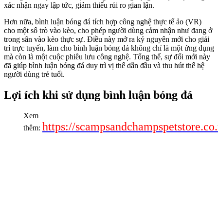
xác nhận ngay lập tức, giảm thiểu rủi ro gian lận.
Hơn nữa, bình luận bóng đá tích hợp công nghệ thực tế ảo (VR)
cho một số trò vào kèo, cho phép người dùng cảm nhận như đang ở
trong sân vào kèo thực sự. Điều này mở ra kỷ nguyên mới cho giải
trí trực tuyến, làm cho bình luận bóng đá không chỉ là một ứng dụng
mà còn là một cuộc phiêu lưu công nghệ. Tổng thể, sự đổi mới này
đã giúp bình luận bóng đá duy trì vị thế dẫn đầu và thu hút thế hệ
người dùng trẻ tuổi.
Lợi ích khi sử dụng bình luận bóng đá
Xem
https://scampsandchampspetstore.co
thêm: