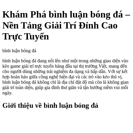
Khám Phá bình luận bóng đá –
Nền Tảng Giải Trí Đỉnh Cao
Trực Tuyến
bình luận bóng đá
bình luận bóng đá đang nổi lên như một trong những giao diện vào
kèo game giải trí trực tuyến hàng đầu tại thị trường Việt, mang đến
cho người dùng những trải nghiệm đa dạng và hấp dẫn. Với sự kết
hợp hoàn hảo giữa công nghệ hiện đại và các trò vào kèo thú vị,
bình luận bóng đá không chỉ là địa chỉ đặt độ mà còn là không gian
giải trí toàn diện, giúp gia đình thư giãn và tận hưởng niềm vui mỗi
ngày.
Giới thiệu về bình luận bóng đá