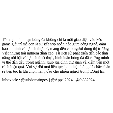
Tóm lại, bình luận bóng đá không chỉ là một giao diện vào kèo
game giải trí mà còn là sự kết hợp hoàn hảo giữa công nghệ, đảm
bảo an ninh và lợi ích thực tế, mang đến cho người dùng thị trường
Việt những trải nghiệm đỉnh cao. Từ lịch sử phát triển đến các tính
năng nổi bật và lợi ích thiết thực, bình luận bóng đá đã chứng minh
vị thế dẫn đầu trong ngành, giúp gia đình thư giãn và kiếm tiền một
cách hiệu quả. Với sự đổi mới liên tục, bình luận bóng đá chắc chắn
sẽ tiếp tục là lựa chọn hàng đầu cho nhiều người trong tương lai.
Inbox tele : @subdomaingov | @Appal2024 | @fb882024