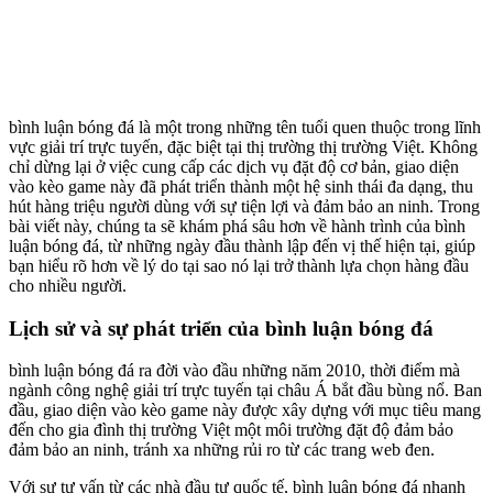
bình luận bóng đá là một trong những tên tuổi quen thuộc trong lĩnh
vực giải trí trực tuyến, đặc biệt tại thị trường thị trường Việt. Không
chỉ dừng lại ở việc cung cấp các dịch vụ đặt độ cơ bản, giao diện
vào kèo game này đã phát triển thành một hệ sinh thái đa dạng, thu
hút hàng triệu người dùng với sự tiện lợi và đảm bảo an ninh. Trong
bài viết này, chúng ta sẽ khám phá sâu hơn về hành trình của bình
luận bóng đá, từ những ngày đầu thành lập đến vị thế hiện tại, giúp
bạn hiểu rõ hơn về lý do tại sao nó lại trở thành lựa chọn hàng đầu
cho nhiều người.
Lịch sử và sự phát triển của bình luận bóng đá
bình luận bóng đá ra đời vào đầu những năm 2010, thời điểm mà
ngành công nghệ giải trí trực tuyến tại châu Á bắt đầu bùng nổ. Ban
đầu, giao diện vào kèo game này được xây dựng với mục tiêu mang
đến cho gia đình thị trường Việt một môi trường đặt độ đảm bảo
đảm bảo an ninh, tránh xa những rủi ro từ các trang web đen.
Với sự tư vấn từ các nhà đầu tư quốc tế, bình luận bóng đá nhanh