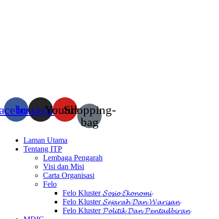
acebook
Instagram
Youtube
Shopping-
bag
Laman Utama
Tentang ITP
Lembaga Pengarah
Visi dan Misi
Carta Organisasi
Felo
Felo Kluster 𝓢𝓸𝓼𝓲𝓸 𝓔𝓴𝓸𝓷𝓸𝓶𝓲
Felo Kluster 𝓢𝓮𝓳𝓪𝓻𝓪𝓱 𝓓𝓪𝓷 𝓦𝓪𝓻𝓲𝓼𝓪𝓷
Felo Kluster 𝓟𝓸𝓵𝓲𝓽𝓲𝓴 𝓓𝓪𝓷 𝓟𝓮𝓷𝓽𝓪𝓭𝓫𝓲𝓻𝓪𝓷