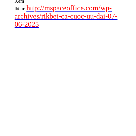
Xem
http://mspaceoffice.com/wp-
thêm:
archives/rikbet-ca-cuoc-uu-dai-07-
06-2025