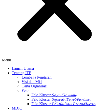
Menu
Laman Utama
Tentang ITP
Lembaga Pengarah
Visi dan Misi
Carta Organisasi
Felo
Felo Kluster 𝓢𝓸𝓼𝓲𝓸 𝓔𝓴𝓸𝓷𝓸𝓶𝓲
Felo Kluster 𝓢𝓮𝓳𝓪𝓻𝓪𝓱 𝓓𝓪𝓷 𝓦𝓪𝓻𝓲𝓼𝓪𝓷
Felo Kluster 𝓟𝓸𝓵𝓲𝓽𝓲𝓴 𝓓𝓪𝓷 𝓟𝓮𝓷𝓽𝓪𝓭𝓫𝓲𝓻𝓪𝓷
MDIC