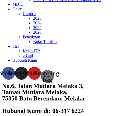
MDIC
Galeri
Gambar
2023
2024
2025
2026
Penerbitan
Buku Terbitan
Staf
Kelab ITP
e-Cuti
Hubungi Kami
acebook
Instagram
Youtube
Shopping-
bag
No.6, Jalan Mutiara Melaka 3,
Taman Mutiara Melaka,
75350 Batu Berendam, Melaka
Hubungi Kami di: 06-317 6224