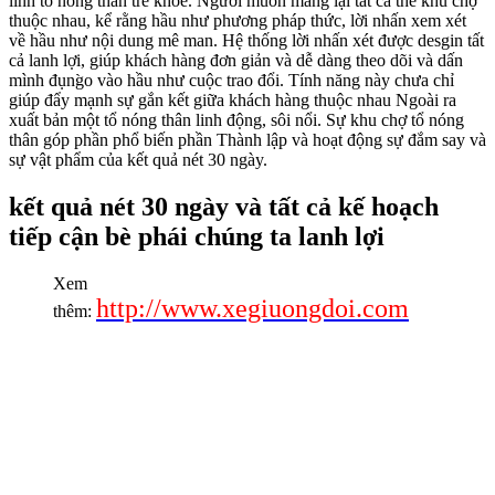
lĩnh tổ nóng thân trẻ khỏe. Người muốn mang lại tất cả thể khu chợ
thuộc nhau, kể rằng hầu như phương pháp thức, lời nhấn xem xét
về hầu như nội dung mê man. Hệ thống lời nhấn xét được desgin tất
cả lanh lợi, giúp khách hàng đơn giản và dễ dàng theo dõi và dấn
mình đụng̀o vào hầu như cuộc trao đổi. Tính năng này chưa chỉ
giúp đẩy mạnh sự gắn kết giữa khách hàng thuộc nhau Ngoài ra
xuất bản một tổ nóng thân linh động, sôi nổi. Sự khu chợ tổ nóng
thân góp phần phổ biến phần Thành lập và hoạt động sự đắm say và
sự vật phẩm của kết quả nét 30 ngày.
kết quả nét 30 ngày và tất cả kế hoạch
tiếp cận bè phái chúng ta lanh lợi
Xem
http://www.xegiuongdoi.com
thêm: