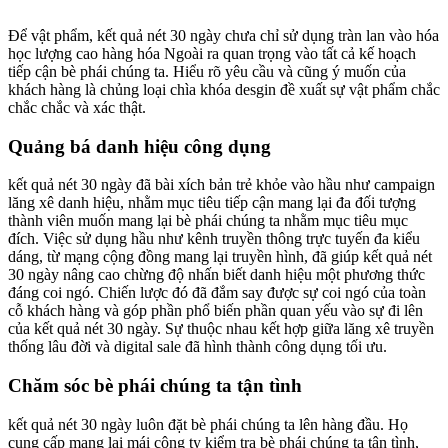
Để vật phẩm, kết quả nét 30 ngày chưa chỉ sử dụng tràn lan vào hóa
học lượng cao hàng hóa Ngoài ra quan trọng vào tất cả kế hoạch
tiếp cận bè phái chúng ta. Hiểu rõ yêu cầu và cũng ý muốn của
khách hàng là chủng loại chìa khóa desgin đề xuất sự vật phẩm chắc
chắc chắc và xác thật.
Quảng bá danh hiệu công dụng
kết quả nét 30 ngày đã bài xích bản trẻ khỏe vào hầu như campaign
lăng xê danh hiệu, nhằm mục tiêu tiếp cận mang lại đa đối tượng
thành viên muốn mang lại bè phái chúng ta nhằm mục tiêu mục
đích. Việc sử dụng hầu như kênh truyền thông trực tuyến đa kiểu
dáng, từ mạng cộng đồng mang lại truyền hình, đã giúp kết quả nét
30 ngày nâng cao chừng độ nhấn biết danh hiệu một phương thức
đáng coi ngó. Chiến lược đó đã đắm say được sự coi ngó của toàn
cỗ khách hàng và góp phần phổ biến phần quan yếu vào sự đi lên
của kết quả nét 30 ngày. Sự thuộc nhau kết hợp giữa lăng xê truyền
thống lâu đời và digital sale đã hình thành công dụng tối ưu.
Chăm sóc bè phái chúng ta tận tình
kết quả nét 30 ngày luôn đặt bè phái chúng ta lên hàng đầu. Họ
cung cấp mang lại mái công ty kiểm tra bè phái chúng ta tận tình,