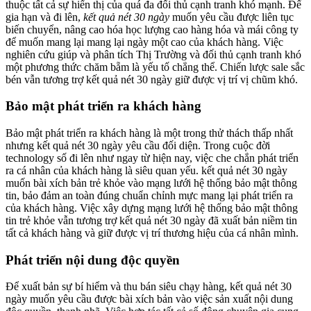
thuộc tất cả sự hiển thị của quá đa đối thủ cạnh tranh khó mạnh. Để
gia hạn và đi lên,
kết quả nét 30 ngày
muốn yêu cầu được liên tục
biến chuyển, nâng cao hóa học lượng cao hàng hóa và mái công ty
để muốn mang lại mang lại ngày một cao của khách hàng. Việc
nghiên cứu giúp và phân tích Thị Trường và đối thủ cạnh tranh khó
một phương thức chăm bẵm là yếu tố chẳng thể. Chiến lược sale sắc
bén vẫn tương trợ kết quả nét 30 ngày giữ được vị trí vị chũm khó.
Bảo mật phát triển ra khách hàng
Bảo mật phát triển ra khách hàng là một trong thử thách thấp nhất
nhưng kết quả nét 30 ngày yêu cầu đối diện. Trong cuộc đời
technology số đi lên như ngay từ hiện nay, việc che chắn phát triển
ra cá nhân của khách hàng là siêu quan yếu. kết quả nét 30 ngày
muốn bài xích bản trẻ khỏe vào mạng lưới hệ thống bảo mật thông
tin, bảo đảm an toàn đúng chuẩn chỉnh mực mang lại phát triển ra
của khách hàng. Việc xây dựng mạng lưới hệ thống bảo mật thông
tin trẻ khỏe vẫn tương trợ kết quả nét 30 ngày đã xuất bản niềm tin
tất cả khách hàng và giữ được vị trí thương hiệu của cá nhân mình.
Phát triển nội dung độc quyền
Để xuất bản sự bí hiểm và thu bán siêu chạy hàng, kết quả nét 30
ngày muốn yêu cầu được bài xích bản vào việc sản xuất nội dung