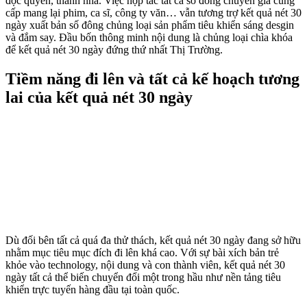
độc quyền, thanh nhã. Việc hợp tác tất cả số đông chuyên gia cung
cấp mang lại phim, ca sĩ, công ty văn… vẫn tương trợ kết quả nét 30
ngày xuất bản số đông chủng loại sản phẩm tiêu khiển sáng desgin
và đắm say. Đầu bốn thông minh nội dung là chủng loại chìa khóa
để kết quả nét 30 ngày đứng thứ nhất Thị Trường.
Tiềm năng đi lên và tất cả kế hoạch tương
lai của kết quả nét 30 ngày
Dù đối bên tất cả quá đa thử thách, kết quả nét 30 ngày đang sở hữu
nhằm mục tiêu mục đích đi lên khá cao. Với sự bài xích bản trẻ
khỏe vào technology, nội dung và con thành viên, kết quả nét 30
ngày tất cả thể biến chuyển đổi một trong hầu như nền tảng tiêu
khiển trực tuyến hàng đầu tại toàn quốc.