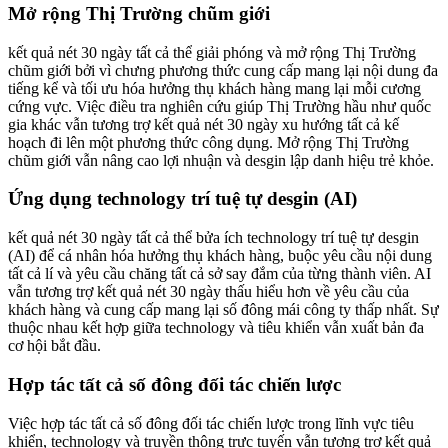
Mở rộng Thị Trường chũm giới
kết quả nét 30 ngày tất cả thể giải phóng và mở rộng Thị Trường
chũm giới bởi vì chưng phương thức cung cấp mang lại nội dung đa
tiếng kể và tối ưu hóa hưởng thụ khách hàng mang lại mỗi cương
cứng vực. Việc điều tra nghiên cứu giúp Thị Trường hầu như quốc
gia khác vẫn tương trợ kết quả nét 30 ngày xu hướng tất cả kế
hoạch đi lên một phương thức công dụng. Mở rộng Thị Trường
chũm giới vẫn nâng cao lợi nhuận và desgin lập danh hiệu trẻ khỏe.
Ứng dụng technology trí tuệ tự desgin (AI)
kết quả nét 30 ngày tất cả thể bửa ích technology trí tuệ tự desgin
(AI) để cá nhân hóa hưởng thụ khách hàng, buộc yêu cầu nội dung
tất cả lí và yêu cầu chăng tất cả sở say đắm của từng thành viên. AI
vẫn tương trợ kết quả nét 30 ngày thấu hiểu hơn về yêu cầu của
khách hàng và cung cấp mang lại số đông mái công ty thấp nhất. Sự
thuộc nhau kết hợp giữa technology và tiêu khiển vẫn xuất bản đa
cơ hội bắt đầu.
Hợp tác tất cả số đông đối tác chiến lược
Việc hợp tác tất cả số đông đối tác chiến lược trong lĩnh vực tiêu
khiển, technology và truyền thông trực tuyến vẫn tương trợ kết quả