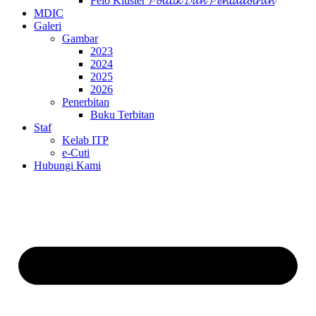
Felo Kluster 𝓟𝓸𝓵𝓲𝓽𝓲𝓴 𝓓𝓪𝓷 𝓟𝓮𝓷𝓽𝓪𝓭𝓫𝓲𝓻𝓪𝓷
MDIC
Galeri
Gambar
2023
2024
2025
2026
Penerbitan
Buku Terbitan
Staf
Kelab ITP
e-Cuti
Hubungi Kami