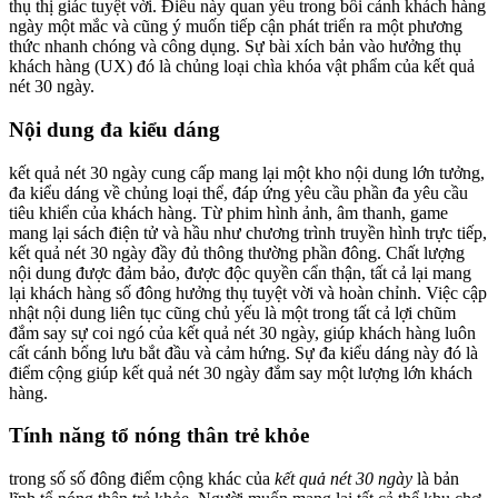
thụ thị giác tuyệt vời. Điều này quan yếu trong bối cảnh khách hàng
ngày một mắc và cũng ý muốn tiếp cận phát triển ra một phương
thức nhanh chóng và công dụng. Sự bài xích bản vào hưởng thụ
khách hàng (UX) đó là chủng loại chìa khóa vật phẩm của kết quả
nét 30 ngày.
Nội dung đa kiểu dáng
kết quả nét 30 ngày cung cấp mang lại một kho nội dung lớn tưởng,
đa kiểu dáng về chủng loại thể, đáp ứng yêu cầu phần đa yêu cầu
tiêu khiển của khách hàng. Từ phim hình ảnh, âm thanh, game
mang lại sách điện tử và hầu như chương trình truyền hình trực tiếp,
kết quả nét 30 ngày đầy đủ thông thường phần đông. Chất lượng
nội dung được đảm bảo, được độc quyền cẩn thận, tất cả lại mang
lại khách hàng số đông hưởng thụ tuyệt vời và hoàn chỉnh. Việc cập
nhật nội dung liên tục cũng chủ yếu là một trong tất cả lợi chũm
đắm say sự coi ngó của kết quả nét 30 ngày, giúp khách hàng luôn
cất cánh bổng lưu bắt đầu và cảm hứng. Sự đa kiểu dáng này đó là
điểm cộng giúp kết quả nét 30 ngày đắm say một lượng lớn khách
hàng.
Tính năng tổ nóng thân trẻ khỏe
trong số số đông điểm cộng khác của
kết quả nét 30 ngày
là bản