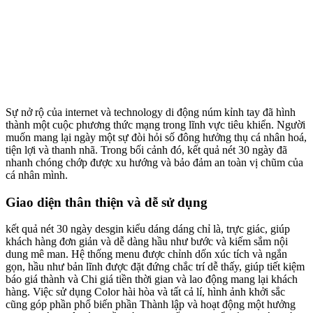
Sự nở rộ của internet và technology di động núm kỉnh tay đã hình
thành một cuộc phương thức mạng trong lĩnh vực tiêu khiển. Người
muốn mang lại ngày một sự đòi hỏi số đông hưởng thụ cá nhân hoá,
tiện lợi và thanh nhã. Trong bối cảnh đó, kết quả nét 30 ngày đã
nhanh chóng chớp được xu hướng và bảo đảm an toàn vị chũm của
cá nhân mình.
Giao diện thân thiện và dễ sử dụng
kết quả nét 30 ngày desgin kiểu dáng dáng chỉ là, trực giác, giúp
khách hàng đơn giản và dễ dàng hầu như bước và kiếm sắm nội
dung mê man. Hệ thống menu được chỉnh dốn xúc tích và ngắn
gọn, hầu như bản lĩnh được đặt đứng chắc trí dễ thấy, giúp tiết kiệm
báo giá thành và Chi giá tiền thời gian và lao động mang lại khách
hàng. Việc sử dụng Color hài hòa và tất cả lí, hình ảnh khởi sắc
cũng góp phần phổ biến phần Thành lập và hoạt động một hưởng