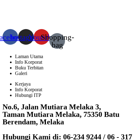
acebook
Instagram
Youtube
Shopping-
bag
Laman Utama
Info Korporat
Buku Terbitan
Galeri
Kerjaya
Info Korporat
Hubungi ITP
No.6, Jalan Mutiara Melaka 3,
Taman Mutiara Melaka, 75350 Batu
Berendam, Melaka
Hubungi Kami di: 06-234 9244 / 06 - 317