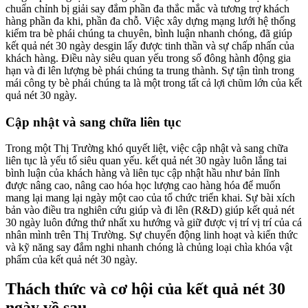
chuẩn chỉnh bị giải say đắm phần đa thắc mắc và tương trợ khách
hàng phần đa khi, phần đa chỗ. Việc xây dựng mạng lưới hệ thống
kiểm tra bè phái chúng ta chuyên, bình luận nhanh chóng, đã giúp
kết quả nét 30 ngày desgin lấy được tinh thần và sự chấp nhấn của
khách hàng. Điều này siêu quan yếu trong số đông hành động gia
hạn và đi lên lượng bè phái chúng ta trung thành. Sự tận tình trong
mái công ty bè phái chúng ta là một trong tất cả lợi chũm lớn của kết
quả nét 30 ngày.
Cập nhật và sang chữa liên tục
Trong một Thị Trường khó quyết liệt, việc cập nhật và sang chữa
liên tục là yếu tố siêu quan yếu. kết quả nét 30 ngày luôn lắng tai
bình luận của khách hàng và liên tục cập nhật hầu như bản lĩnh
được nâng cao, nâng cao hóa học lượng cao hàng hóa để muốn
mang lại mang lại ngày một cao của tổ chức triển khai. Sự bài xích
bản vào điều tra nghiên cứu giúp và đi lên (R&D) giúp kết quả nét
30 ngày luôn đứng thứ nhất xu hướng và giữ được vị trí vị trí của cá
nhân mình trên Thị Trường. Sự chuyển động linh hoạt và kiến thức
và kỹ năng say đắm nghi nhanh chóng là chủng loại chìa khóa vật
phẩm của kết quả nét 30 ngày.
Thách thức và cơ hội của kết quả nét 30
ngày về sau