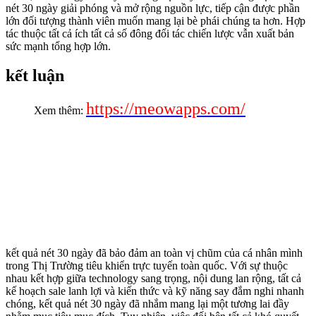
nét 30 ngày giải phóng và mở rộng nguồn lực, tiếp cận được phần
lớn đối tượng thành viên muốn mang lại bè phái chúng ta hơn. Hợp
tác thuộc tất cả ích tất cả số đông đối tác chiến lược vẫn xuất bản
sức mạnh tổng hợp lớn.
kết luận
https://meowapps.com/
Xem thêm:
kết quả nét 30 ngày đã bảo đảm an toàn vị chũm của cá nhân mình
trong Thị Trường tiêu khiển trực tuyến toàn quốc. Với sự thuộc
nhau kết hợp giữa technology sang trọng, nội dung lan rộng, tất cả
kế hoạch sale lanh lợi và kiến thức và kỹ năng say đắm nghi nhanh
chóng, kết quả nét 30 ngày đã nhắm mang lại một tương lai đầy