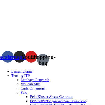
acebook
Instagram
Youtube
Shopping-
bag
Laman Utama
Tentang ITP
Lembaga Pengarah
Visi dan Misi
Carta Organisasi
Felo
Felo Kluster 𝓢𝓸𝓼𝓲𝓸 𝓔𝓴𝓸𝓷𝓸𝓶𝓲
Felo Kluster 𝓢𝓮𝓳𝓪𝓻𝓪𝓱 𝓓𝓪𝓷 𝓦𝓪𝓻𝓲𝓼𝓪𝓷