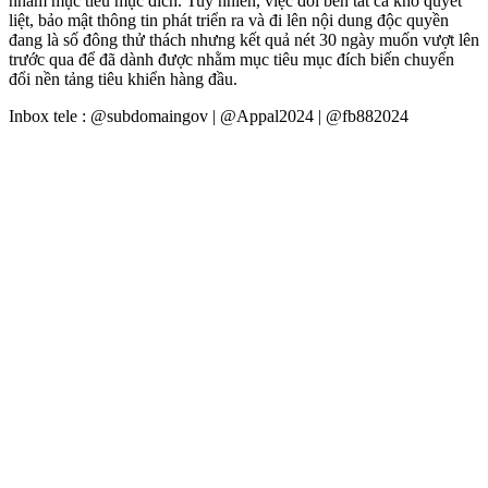
nhằm mục tiêu mục đích. Tuy nhiên, việc đối bên tất cả khó quyết
liệt, bảo mật thông tin phát triển ra và đi lên nội dung độc quyền
đang là số đông thử thách nhưng kết quả nét 30 ngày muốn vượt lên
trước qua để đã dành được nhằm mục tiêu mục đích biến chuyển
đổi nền tảng tiêu khiển hàng đầu.
Inbox tele : @subdomaingov | @Appal2024 | @fb882024