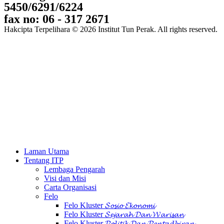
5450/6291/6224
fax no: 06 - 317 2671
Hakcipta Terpelihara © 2026 Institut Tun Perak. All rights reserved.
Laman Utama
Tentang ITP
Lembaga Pengarah
Visi dan Misi
Carta Organisasi
Felo
Felo Kluster 𝓢𝓸𝓼𝓲𝓸 𝓔𝓴𝓸𝓷𝓸𝓶𝓲
Felo Kluster 𝓢𝓮𝓳𝓪𝓻𝓪𝓱 𝓓𝓪𝓷 𝓦𝓪𝓻𝓲𝓼𝓪𝓷
Felo Kluster 𝓟𝓸𝓵𝓲𝓽𝓲𝓴 𝓓𝓪𝓷 𝓟𝓮𝓷𝓽𝓪𝓭𝓫𝓲𝓻𝓪𝓷