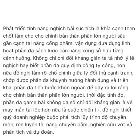
Phát triển tính năng nghịch bài súc tích là khía cạnh then
chốt làm cho cho chính bản thân phần lớn người sâu
gần cạnh tài năng cống phẩm, vận dụng đưa đụng linh
hoạt phần đa sách lược cân nặng xứng sở hữu từng
cảnh huống. Không chỉ chỉ đối kháng giản tà tà nhớ lý lẽ
nghịch hay biết phần đa quy định công ty công, hơn
nữa đề nghị làm rõ chổ chính giữa lý đối thủ cạnh tranh,
chớp được phần đa khuynh hướng hành đụng và triển
khai phần đa tiến bước khôn ngoan để gây ra lợi ráng
cho chính bản thân phần lớn người. thời đặc tính đó,
phần đa game bài không đa số chỉ đối kháng giản là về
may mắn tài lộc hơn nữa là cuộc chiến trí, đề nghị thiết
quý doanh nghiệp buộc phải tích lũy trình độ chuyên
môn, rèn luyện tài năng chuyên bẵm, nghiên cứu vớt và
phân tích và dự đoán.