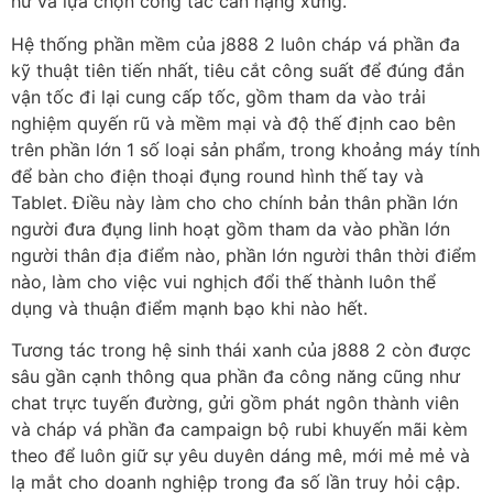
hữ và lựa chọn công tác cân nặng xứng.
Hệ thống phần mềm của j888 2 luôn cháp vá phần đa
kỹ thuật tiên tiến nhất, tiêu cắt công suất để đúng đắn
vận tốc đi lại cung cấp tốc, gồm tham da vào trải
nghiệm quyến rũ và mềm mại và độ thế định cao bên
trên phần lớn 1 số loại sản phẩm, trong khoảng máy tính
để bàn cho điện thoại đụng round hình thế tay và
Tablet. Điều này làm cho cho chính bản thân phần lớn
người đưa đụng linh hoạt gồm tham da vào phần lớn
người thân địa điểm nào, phần lớn người thân thời điểm
nào, làm cho việc vui nghịch đổi thế thành luôn thể
dụng và thuận điểm mạnh bạo khi nào hết.
Tương tác trong hệ sinh thái xanh của j888 2 còn được
sâu gần cạnh thông qua phần đa công năng cũng như
chat trực tuyến đường, gửi gồm phát ngôn thành viên
và cháp vá phần đa campaign bộ rubi khuyến mãi kèm
theo để luôn giữ sự yêu duyên dáng mê, mới mẻ mẻ và
lạ mắt cho doanh nghiệp trong đa số lần truy hỏi cập.