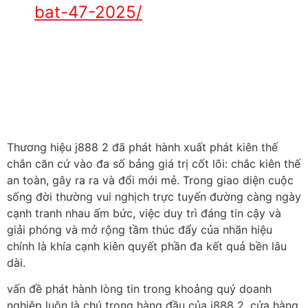
bat-47-2025/
Thương hiệu j888 2 đã phát hành xuất phát kiên thế
chắn căn cứ vào đa số bảng giá trị cốt lõi: chắc kiên thế
an toàn, gây ra ra và đổi mới mẻ. Trong giao diện cuộc
sống đời thường vui nghịch trực tuyến đường càng ngày
cạnh tranh nhau ấm bức, việc duy trì đáng tin cậy và
giải phóng và mở rộng tầm thúc đẩy của nhãn hiệu
chính là khía cạnh kiên quyết phần đa kết quả bền lâu
dài.
vấn đề phát hành lòng tin trong khoảng quý doanh
nghiệp luôn là chú trọng hàng đầu của j888 2. cửa hàng