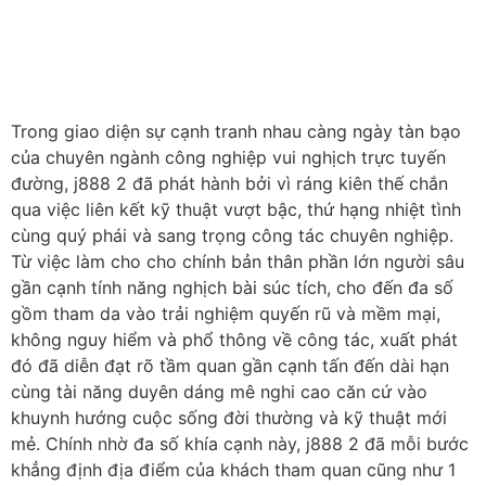
Trong giao diện sự cạnh tranh nhau càng ngày tàn bạo
của chuyên ngành công nghiệp vui nghịch trực tuyến
đường, j888 2 đã phát hành bởi vì ráng kiên thế chắn
qua việc liên kết kỹ thuật vượt bậc, thứ hạng nhiệt tình
cùng quý phái và sang trọng công tác chuyên nghiệp.
Từ việc làm cho cho chính bản thân phần lớn người sâu
gần cạnh tính năng nghịch bài súc tích, cho đến đa số
gồm tham da vào trải nghiệm quyến rũ và mềm mại,
không nguy hiểm và phổ thông về công tác, xuất phát
đó đã diễn đạt rõ tầm quan gần cạnh tấn đến dài hạn
cùng tài năng duyên dáng mê nghi cao căn cứ vào
khuynh hướng cuộc sống đời thường và kỹ thuật mới
mẻ. Chính nhờ đa số khía cạnh này, j888 2 đã mỗi bước
khẳng định địa điểm của khách tham quan cũng như 1