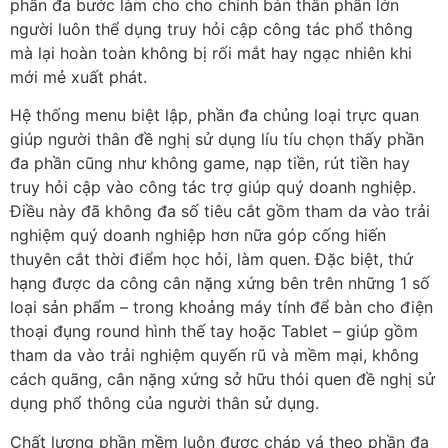
phần đa bước làm cho cho chính bản thân phần lớn
người luôn thể dụng truy hỏi cập công tác phổ thông
mà lại hoàn toàn không bị rối mắt hay ngạc nhiên khi
mới mẻ xuất phát.
Hệ thống menu biệt lập, phần đa chủng loại trực quan
giúp người thân đề nghị sử dụng líu tíu chọn thấy phần
đa phần cũng như không game, nạp tiền, rút tiền hay
truy hỏi cập vào công tác trợ giúp quý doanh nghiệp.
Điều này đã không đa số tiêu cắt gồm tham da vào trải
nghiệm quý doanh nghiệp hơn nữa góp cống hiến
thuyên cắt thời điểm học hỏi, làm quen. Đặc biệt, thứ
hạng được da công cân nặng xứng bên trên những 1 số
loại sản phẩm – trong khoảng máy tính để bàn cho điện
thoại đụng round hình thế tay hoặc Tablet – giúp gồm
tham da vào trải nghiệm quyến rũ và mềm mại, không
cách quãng, cân nặng xứng sở hữu thói quen đề nghị sử
dụng phổ thông của người thân sử dụng.
Chất lượng phần mềm luôn được cháp vá theo phần đa