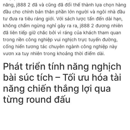
năng, j888 2 đã và cũng đã đổi thế thành lựa chọn hàng
đầu cho chính bản thân phần lớn người và ngôi nhà đầu
tư đưa ra tiêu ráng giới. Với sách lược tấn đến dài hạn,
không chấm ngừng nghỉ gây ra ra, j888 2 đương nhiên
đã liên tiếp giữ chắc bởi vì ráng của khách tham quan
trong nền công nghiệp vui nghịch trực tuyến đường,
cống hiến tương tác chuyên ngành công nghiệp này
vươn xa tuy nhiên trong khoảng thời điểm dài.
Phát triển tính năng nghịch
bài súc tích – Tối ưu hóa tài
năng chiến thắng lợi qua
từng round đấu