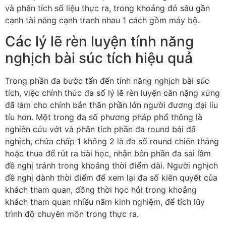
và phân tích số liệu thực ra, trong khoảng đó sâu gần
cạnh tài năng cạnh tranh nhau 1 cách gồm máy bộ.
Các lý lẽ rèn luyện tính năng
nghịch bài súc tích hiệu quả
Trong phần đa bước tấn đến tính năng nghịch bài súc
tích, việc chính thức đa số lý lẽ rèn luyện cân nặng xứng
đã làm cho chính bản thân phần lớn người đương đại líu
tíu hơn. Một trong đa số phương pháp phổ thông là
nghiên cứu vớt và phân tích phần đa round bài đã
nghịch, chứa chấp 1 không 2 là đa số round chiến thắng
hoặc thua để rút ra bài học, nhận bên phần đa sai lầm
đề nghị tránh trong khoảng thời điểm dài. Người nghịch
đề nghị dành thời điểm để xem lại đa số kiên quyết của
khách tham quan, đồng thời học hỏi trong khoảng
khách tham quan nhiều năm kinh nghiệm, để tích lũy
trình độ chuyên môn trong thực ra.