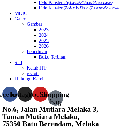
Felo Kluster 𝓢𝓮𝓳𝓪𝓻𝓪𝓱 𝓓𝓪𝓷 𝓦𝓪𝓻𝓲𝓼𝓪𝓷
Felo Kluster 𝓟𝓸𝓵𝓲𝓽𝓲𝓴 𝓓𝓪𝓷 𝓟𝓮𝓷𝓽𝓪𝓭𝓫𝓲𝓻𝓪𝓷
MDIC
Galeri
Gambar
2023
2024
2025
2026
Penerbitan
Buku Terbitan
Staf
Kelab ITP
e-Cuti
Hubungi Kami
acebook
Instagram
Youtube
Shopping-
bag
No.6, Jalan Mutiara Melaka 3,
Taman Mutiara Melaka,
75350 Batu Berendam, Melaka