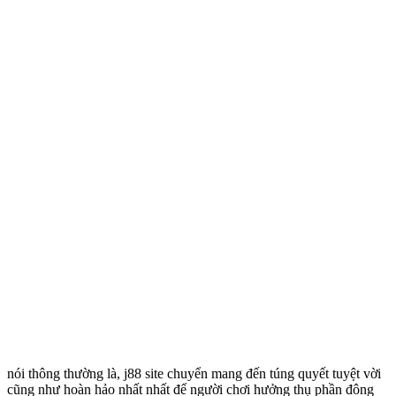
nói thông thường là, j88 site chuyển mang đến túng quyết tuyệt vời
cũng như hoàn hảo nhất nhất để người chơi hưởng thụ phần đông