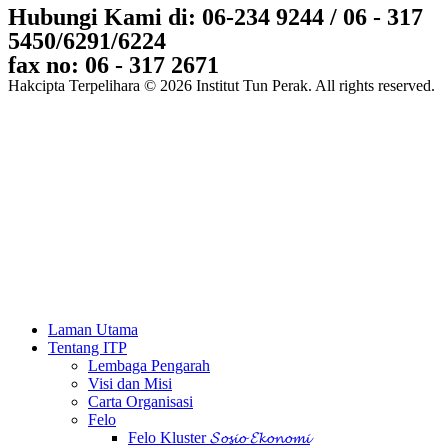
Hubungi Kami di: 06-234 9244 / 06 - 317
5450/6291/6224
fax no: 06 - 317 2671
Hakcipta Terpelihara © 2026 Institut Tun Perak. All rights reserved.
Laman Utama
Tentang ITP
Lembaga Pengarah
Visi dan Misi
Carta Organisasi
Felo
Felo Kluster 𝓢𝓸𝓼𝓲𝓸 𝓔𝓴𝓸𝓷𝓸𝓶𝓲