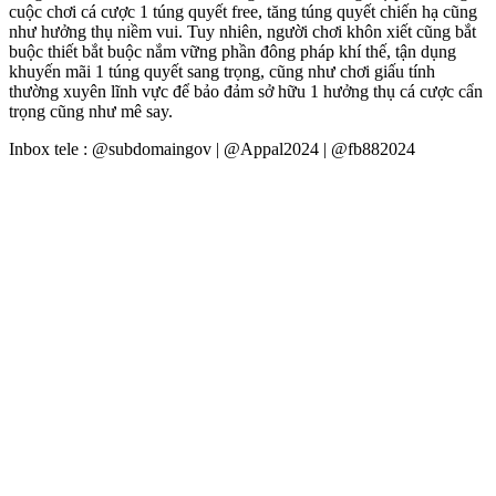
cuộc chơi cá cược 1 túng quyết free, tăng túng quyết chiến hạ cũng
như hưởng thụ niềm vui. Tuy nhiên, người chơi khôn xiết cũng bắt
buộc thiết bắt buộc nắm vững phần đông pháp khí thế, tận dụng
khuyến mãi 1 túng quyết sang trọng, cũng như chơi giấu tính
thường xuyên lĩnh vực để bảo đảm sở hữu 1 hưởng thụ cá cược cẩn
trọng cũng như mê say.
Inbox tele : @subdomaingov | @Appal2024 | @fb882024