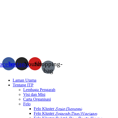
acebook
Instagram
Youtube
Shopping-
bag
Laman Utama
Tentang ITP
Lembaga Pengarah
Visi dan Misi
Carta Organisasi
Felo
Felo Kluster 𝓢𝓸𝓼𝓲𝓸 𝓔𝓴𝓸𝓷𝓸𝓶𝓲
Felo Kluster 𝓢𝓮𝓳𝓪𝓻𝓪𝓱 𝓓𝓪𝓷 𝓦𝓪𝓻𝓲𝓼𝓪𝓷