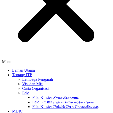
Menu
Laman Utama
Tentang ITP
Lembaga Pengarah
Visi dan Misi
Carta Organisasi
Felo
Felo Kluster 𝓢𝓸𝓼𝓲𝓸 𝓔𝓴𝓸𝓷𝓸𝓶𝓲
Felo Kluster 𝓢𝓮𝓳𝓪𝓻𝓪𝓱 𝓓𝓪𝓷 𝓦𝓪𝓻𝓲𝓼𝓪𝓷
Felo Kluster 𝓟𝓸𝓵𝓲𝓽𝓲𝓴 𝓓𝓪𝓷 𝓟𝓮𝓷𝓽𝓪𝓭𝓫𝓲𝓻𝓪𝓷
MDIC