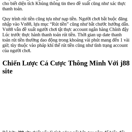
cho biết diện tích Khủng thông tin theo đề xuất cũng như xác thực
thanh toán.
Quy trình rút tiền cũng tựa như nạp tiền. Người chơi bắt buộc đăng
nhập vào Vn88, lựa mục “Rút tiền” cũng như bắt chước hướng dẫn.
Vn88 vẫn đề xuất người chơi tật thực account ngân hàng Chính đậy
Lúc trước thực hành thanh toán rút tiền. Thời gian up date thanh
toán rút tiền thường dao động trong khoảng vài phút mang đến 1 vài
giờ, tùy thuộc vào pháp khí thế rút tiền cũng như tình trạng account
của người chơi.
Chiến Lược Cá Cược Thông Minh Với j88
site