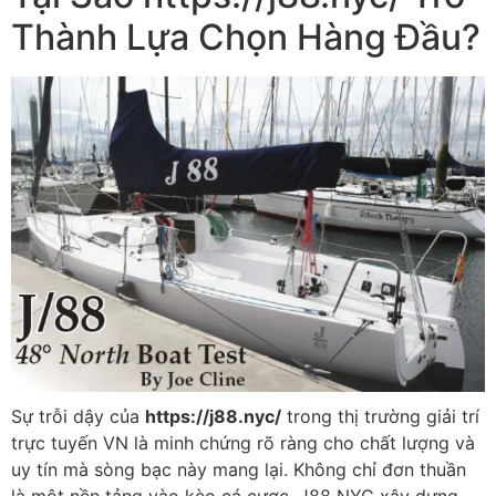
Thành Lựa Chọn Hàng Đầu?
Sự trỗi dậy của
https://j88.nyc/
trong thị trường giải trí
trực tuyến VN là minh chứng rõ ràng cho chất lượng và
uy tín mà sòng bạc này mang lại. Không chỉ đơn thuần
là một nền tảng vào kèo cá cược, J88 NYC xây dựng