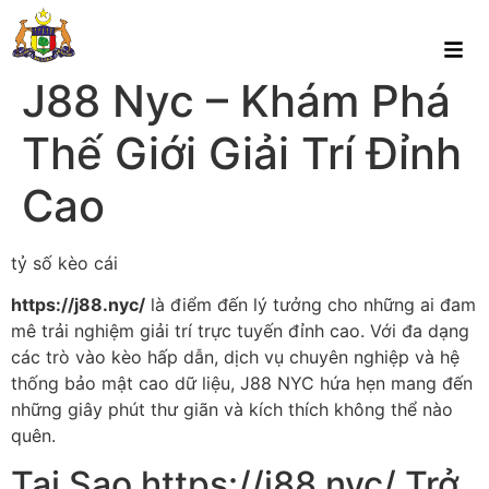
J88 Nyc – Khám Phá
Thế Giới Giải Trí Đỉnh
Cao
tỷ số kèo cái
https://j88.nyc/
là điểm đến lý tưởng cho những ai đam
mê trải nghiệm giải trí trực tuyến đỉnh cao. Với đa dạng
các trò vào kèo hấp dẫn, dịch vụ chuyên nghiệp và hệ
thống bảo mật cao dữ liệu, J88 NYC hứa hẹn mang đến
những giây phút thư giãn và kích thích không thể nào
quên.
Tại Sao https://j88.nyc/ Trở