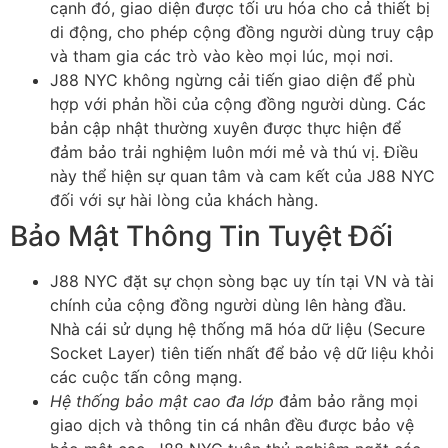
cạnh đó, giao diện được tối ưu hóa cho cả thiết bị
di động, cho phép cộng đồng người dùng truy cập
và tham gia các trò vào kèo mọi lúc, mọi nơi.
J88 NYC không ngừng cải tiến giao diện để phù
hợp với phản hồi của cộng đồng người dùng. Các
bản cập nhật thường xuyên được thực hiện để
đảm bảo trải nghiệm luôn mới mẻ và thú vị. Điều
này thể hiện sự quan tâm và cam kết của J88 NYC
đối với sự hài lòng của khách hàng.
Bảo Mật Thông Tin Tuyệt Đối
J88 NYC đặt sự chọn sòng bạc uy tín tại VN và tài
chính của cộng đồng người dùng lên hàng đầu.
Nhà cái sử dụng hệ thống mã hóa dữ liệu (Secure
Socket Layer) tiên tiến nhất để bảo vệ dữ liệu khỏi
các cuộc tấn công mạng.
Hệ thống bảo mật cao đa lớp
đảm bảo rằng mọi
giao dịch và thông tin cá nhân đều được bảo vệ