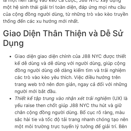
một hệ sinh thái giải trí toàn diện, đáp ứng mọi nhu cầu
của cộng đồng người dùng, từ những trò vào kèo truyền
thống đến các xu hướng mới nhất.
Giao Diện Thân Thiện và Dễ Sử
Dụng
Giao diện giao diện chính của J88 NYC được thiết
kế dễ dùng và dễ dùng với người dùng, giúp cộng
đồng người dùng dễ dàng kiếm tìm và trải nghiệm
các trò vào kèo yêu thích. Việc điều hướng trên
trang web trở nên đơn giản, ngay cả đối với những
người mới bắt đầu.
Thiết kế tập trung vào nhận xét trải nghiệm
(UX) là
yếu raise then chốt giúp J88 NYC thu hút và giữ
chân cộng đồng người dùng. Bố cục rõ ràng, màu
sắc hài tie và tốc độ tải trang nhanh chóng tạo nên
một môi trường trực tuyến lý tưởng để giải trí. Bên