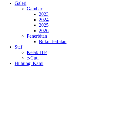
Galeri
Gambar
2023
2024
2025
2026
Penerbitan
Buku Terbitan
Staf
Kelab ITP
e-Cuti
Hubungi Kami