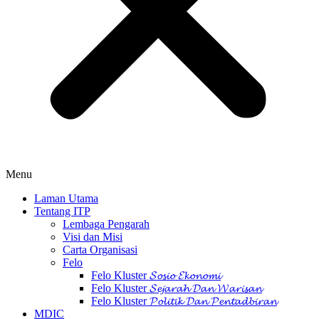
Menu
Laman Utama
Tentang ITP
Lembaga Pengarah
Visi dan Misi
Carta Organisasi
Felo
Felo Kluster 𝓢𝓸𝓼𝓲𝓸 𝓔𝓴𝓸𝓷𝓸𝓶𝓲
Felo Kluster 𝓢𝓮𝓳𝓪𝓻𝓪𝓱 𝓓𝓪𝓷 𝓦𝓪𝓻𝓲𝓼𝓪𝓷
Felo Kluster 𝓟𝓸𝓵𝓲𝓽𝓲𝓴 𝓓𝓪𝓷 𝓟𝓮𝓷𝓽𝓪𝓭𝓫𝓲𝓻𝓪𝓷
MDIC