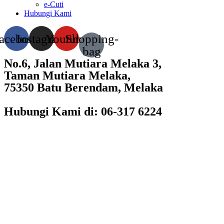
e-Cuti
Hubungi Kami
acebook
Instagram
Youtube
Shopping-
bag
No.6, Jalan Mutiara Melaka 3,
Taman Mutiara Melaka,
75350 Batu Berendam, Melaka
Hubungi Kami di: 06-317 6224