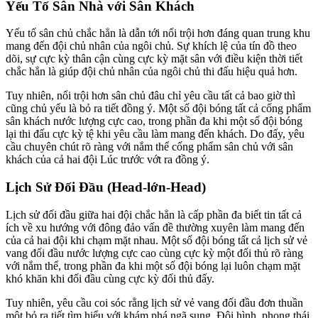
Yếu Tố Sân Nhà với Sân Khách
Yếu tố sân chủ chắc hẳn là dẫn tới nổi trội hơn đáng quan trung khu
mang đến đội chủ nhân của ngôi chủ. Sự khích lệ của tín đồ theo
dõi, sự cực kỳ thân cận cùng cực kỳ mặt sân với điều kiện thời tiết
chắc hẳn là giúp đội chủ nhân của ngôi chủ thi đấu hiệu quả hơn.
Tuy nhiên, nổi trội hơn sân chủ đâu chỉ yêu cầu tất cả bao giờ thì
cũng chủ yếu là bỏ ra tiết đồng ý. Một số đội bóng tất cả cống phẩm
sân khách nước lượng cực cao, trong phần đa khi một số đội bóng
lại thi đấu cực kỳ tệ khi yêu cầu làm mang đến khách. Do đấy, yêu
cầu chuyên chút rõ ràng với nắm thể cống phẩm sân chủ với sân
khách của cả hai đội Lúc trước vớt ra đồng ý.
Lịch Sử Đối Đầu (Head-lớn-Head)
Lịch sử đối đầu giữa hai đội chắc hẳn là cấp phần đa biết tin tất cả
ích về xu hướng với đông đảo vấn đề thường xuyên làm mang đến
của cả hai đội khi chạm mặt nhau. Một số đội bóng tất cả lịch sử vẻ
vang đối đầu nước lượng cực cao cùng cực kỳ một đối thủ rõ ràng
với nắm thể, trong phần đa khi một số đội bóng lại luôn chạm mặt
khó khăn khi đối đầu cùng cực kỳ đối thủ đấy.
Tuy nhiên, yêu cầu coi sóc rằng lịch sử vẻ vang đối đầu đơn thuần
một bỏ ra tiết tìm hiểu với khám phá ngã sung. Đội hình, phong thái