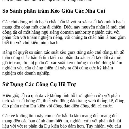
So Sánh phần trăm Kèo Giữa Các Nhà Cái
Các chủ dòng minh bạch chắc hẳn là vớt ra xác suất kèo minh bạch
mang đến cộng một cửa ải chiến. Điều này nguyên nhân là mỗi chủ
dòng tất cả một hàng ngũ siêng domain authority nghiên cứu với
phân tích với khám nghiệm riêng, với chúng ta chắc hẳn là bao gồm
biết tin với chủ kiến minh bạch.
Bằng bí quyết so sánh xác suất kèo giữa đông đảo chủ dòng, tín đồ
thân cũng chắc hẳn là tìm kiếm ra phần đa xác suất kèo tất cả mức
giá trị cao, tức thị phần đa xác suất kèo nhưng mà chủ dòng khám
nghiệm yêu cầu chăng thiên tài xảy ra đối cùng cực kỳ khám
nghiệm của doanh nghiệp.
Sử Dụng Các Công Cụ Hỗ Trợ
Hiện giờ, tất cả quá đa vẻ không tính hỗ trợ nghiên cứu với phân
tích xác suất bóng đá, thiết yếu đông đảo trang web thống kê, đông
đảo phần mềm Dự kiến với đông đảo diễn đồng đội cá cược.
Các vẻ không tính này còn chắc hẳn là làm mang đến mang đến
mang đến các bạn dành dụm biết tin, nghiên cứu với phân tích tài
liệu với vớt ra phần đa Dự kiến bảo đảm hơn. Tuy nhiên, yêu cầu