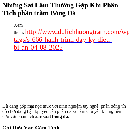
Những Sai Lầm Thường Gặp Khi Phân
Tích phần trăm Bóng Đá
Xem
http://www.dulichhuongtram.com/w
thêm:
tags/s-666-hanh-trinh-day-ky-dieu-
bi-an-04-08-2025
Dù đang góp mặt học thức với kinh nghiệm tay nghề, phần đông tín
đồ chơi đang bận bịu yêu cầu phần đa sai lầm chủ yếu khi nghiên
cứu với phân tích
xác suất bóng đá
.
Chỉ Dựa Vào Cảm Tính