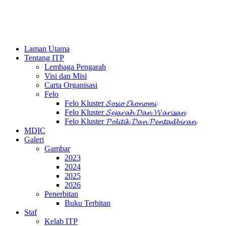
Laman Utama
Tentang ITP
Lembaga Pengarah
Visi dan Misi
Carta Organisasi
Felo
Felo Kluster 𝓢𝓸𝓼𝓲𝓸 𝓔𝓴𝓸𝓷𝓸𝓶𝓲
Felo Kluster 𝓢𝓮𝓳𝓪𝓻𝓪𝓱 𝓓𝓪𝓷 𝓦𝓪𝓻𝓲𝓼𝓪𝓷
Felo Kluster 𝓟𝓸𝓵𝓲𝓽𝓲𝓴 𝓓𝓪𝓷 𝓟𝓮𝓷𝓽𝓪𝓭𝓫𝓲𝓻𝓪𝓷
MDIC
Galeri
Gambar
2023
2024
2025
2026
Penerbitan
Buku Terbitan
Staf
Kelab ITP