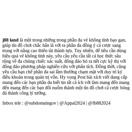
j88 land
là một trong những trong phần đa vẻ không tính bạo gan,
giúp tín đồ chơi chắc hẳn là vớt ra phần đa đồng ý cá cược sang
trọng với nâng cao thiên tài thành tựu. Tuy nhiên, để tiêu cần dùng
hiệu quả vẻ không tính này, yêu cầu yêu cầu tất cả học thức sâu
rộng về đa chủng chiếc xác suất, đông đảo bỏ ra tiết cực kỳ thị với
đông đảo phương pháp nghiên cứu với phân tích. Đồng thời, cũng
yêu cầu hạn chế phần đa sai lầm thường chạm mặt với duy trì kỷ
điều khoản trong quản trị vốn. Hy vọng Post bài xích viết đang cấp
mang đến các bạn phần đa biết tin tất cả ích với làm mang đến mang
đến mang đến các bạn đổi nuốm thành một tín đồ chơi cá cược bóng
đá thành công lý tưởng.
Inbox tele : @subdomaingov | @Appal2024 | @fb882024