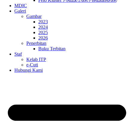
Felo Kluster 𝓟𝓸𝓵𝓲𝓽𝓲𝓴 𝓓𝓪𝓷 𝓟𝓮𝓷𝓽𝓪𝓭𝓫𝓲𝓻𝓪𝓷
MDIC
Galeri
Gambar
2023
2024
2025
2026
Penerbitan
Buku Terbitan
Staf
Kelab ITP
e-Cuti
Hubungi Kami