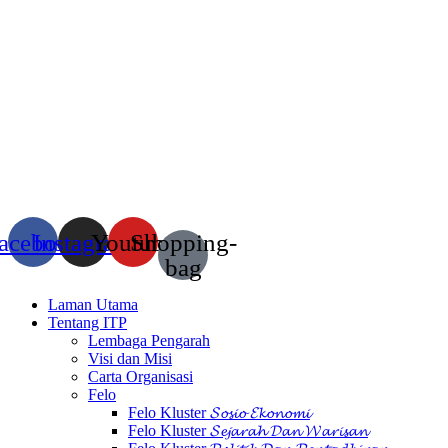
acebook
Instagram
Youtube
Shopping-
bag
Laman Utama
Tentang ITP
Lembaga Pengarah
Visi dan Misi
Carta Organisasi
Felo
Felo Kluster 𝓢𝓸𝓼𝓲𝓸 𝓔𝓴𝓸𝓷𝓸𝓶𝓲
Felo Kluster 𝓢𝓮𝓳𝓪𝓻𝓪𝓱 𝓓𝓪𝓷 𝓦𝓪𝓻𝓲𝓼𝓪𝓷