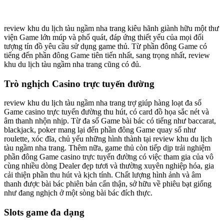
review khu du lịch tàu ngầm nha trang kiêu hãnh giành hữu một thư
viện Game lớn múp và phổ quát, đáp ứng thiết yếu của mọi đối
tượng tín đồ yêu cầu sử dụng game thủ. Từ phần đông Game có
tiếng đến phần đông Game tiên tiến nhất, sang trọng nhất, review
khu du lịch tàu ngầm nha trang cũng có đủ.
Trò nghịch Casino trực tuyến đường
review khu du lịch tàu ngầm nha trang trợ giúp hàng loạt đa số
Game casino trực tuyến đường thu hút, có card đồ họa sắc nét và
âm thanh nhộn nhịp. Từ đa số Game bài bác có tiếng như baccarat,
blackjack, poker mang lại đến phần đông Game quay số như
roulette, xóc đĩa, chủ yếu những hình thành tại review khu du lịch
tàu ngầm nha trang. Thêm nữa, game thủ còn tiếp dịp trải nghiệm
phần đông Game casino trực tuyến đường có việc tham gia của vô
cùng nhiều dòng Dealer đẹp tươi và thường xuyên nghiệp hóa, gia
cải thiện phần thu hút và kịch tính. Chất lượng hình ảnh và âm
thanh được bài bác phiên bản cẩn thận, sở hữu về phiêu bạt giống
như đang nghịch ở một sòng bài bác đích thực.
Slots game đa dạng