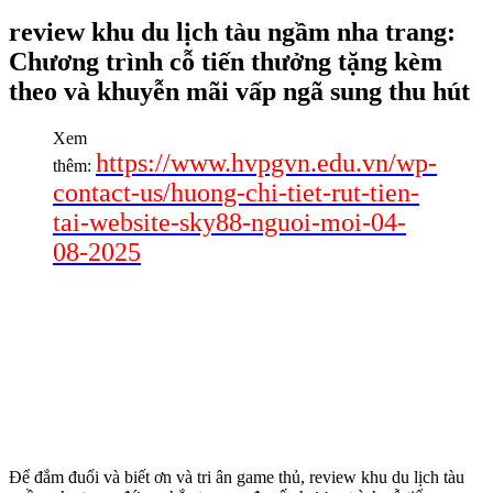
review khu du lịch tàu ngầm nha trang:
Chương trình cỗ tiến thưởng tặng kèm
theo và khuyễn mãi vấp ngã sung thu hút
Xem
https://www.hvpgvn.edu.vn/wp-
thêm:
contact-us/huong-chi-tiet-rut-tien-
tai-website-sky88-nguoi-moi-04-
08-2025
Để đắm đuối và biết ơn và tri ân game thủ, review khu du lịch tàu