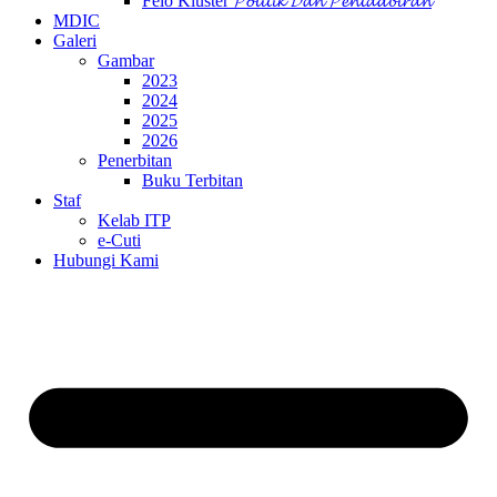
Felo Kluster 𝓟𝓸𝓵𝓲𝓽𝓲𝓴 𝓓𝓪𝓷 𝓟𝓮𝓷𝓽𝓪𝓭𝓫𝓲𝓻𝓪𝓷
MDIC
Galeri
Gambar
2023
2024
2025
2026
Penerbitan
Buku Terbitan
Staf
Kelab ITP
e-Cuti
Hubungi Kami