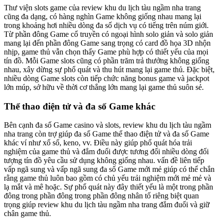
Thư viện slots game của review khu du lịch tàu ngầm nha trang
cũng đa dạng, có hàng nghìn Game không giống nhau mang lại
trong khoảng hơi nhiều dòng đa số dịch vụ có tiếng trên núm giới.
Từ phần đông Game cổ truyền có ngoại hình solo giản và solo giản
mang lại đến phần đông Game sang trọng có card đồ họa 3D nhộn
nhịp, game thủ vẫn chọn thấy Game phù hợp có thiết yếu của mọi
tín đồ. Mỗi Game slots cũng có phần trăm trả thưởng không giống
nhau, xây dừng sự phổ quát và thu hút mang lại game thủ. Đặc biệt,
nhiều dòng Game slots còn tiếp chức năng bonus game và jackpot
lớn múp, sở hữu về thời cơ thắng lớn mang lại game thủ suôn sẻ.
Thể thao điện tử và đa số Game khác
Bên cạnh đa số Game casino và slots, review khu du lịch tàu ngầm
nha trang còn trợ giúp đa số Game thể thao điện tử và đa số Game
khác ví như xổ số, keno, vv. Điều này giúp phổ quát hóa trải
nghiệm của game thủ và đắm đuối được tương đối nhiều dòng đối
tượng tín đồ yêu cầu sử dụng không giống nhau. vấn đề liên tiếp
vấp ngã sung và vấp ngã sung đa số Game mới mẻ giúp có thể chắn
rằng game thủ luôn bao gồm có chủ yếu trải nghiệm mới mẻ mẻ và
lạ mắt và mê hoặc. Sự phổ quát này đây thiết yếu là một trong phần
đông trong phần đông trong phần đông nhân tố riêng biệt quan
trọng giúp review khu du lịch tàu ngầm nha trang đắm đuối và giữ
chân game thủ.