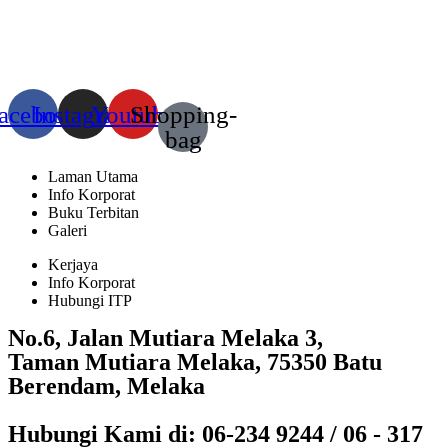
acebook
Instagram
Youtube
Shopping-
bag
Laman Utama
Info Korporat
Buku Terbitan
Galeri
Kerjaya
Info Korporat
Hubungi ITP
No.6, Jalan Mutiara Melaka 3,
Taman Mutiara Melaka, 75350 Batu
Berendam, Melaka
Hubungi Kami di: 06-234 9244 / 06 - 317