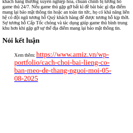
khách hàng thường xuyên nghiệp hóa, chuẩn chỉnh bị tương hỗ
game thủ 24/7. Nếu game thủ gặp gỡ bất kì đề bài bác gì địa điểm
mang lại bảo mật thông tin hoặc an toàn tin tức, họ có khả năng liên
hệ có đội ngũ tương hỗ Quý khách hàng để được tương hỗ kịp thời.
Sự tương hỗ Cấp Tốc chóng và tác dụng giúp game thủ bình trung
khu hơn khi gặp gỡ sự thế địa điểm mang lại bảo mật thông tin.
Nói kết luận
https://www.amiz.vn/wp-
Xem thêm:
portfolio/cach-choi-bai-lieng-co-
ban-meo-de-thang-nguoi-moi-05-
08-2025