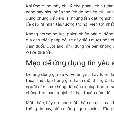
Khi ứng dụng, hãy chú ý cho phần lịch sử dân
năng này siêu nhân thể ích để nghiên cứu vãn
dụng chúng để xem lại những lần đặt nghịch n
đề cập ra nhân tài, tương trợ hội viên tốt nhất
Không những nỗ lực, phiên phiên bản di động 
giá cao biện pháp cội rễ này siêu mượt hóa 
đắm đuối. Cuối and, ứng dụng vẻ bên không đ
wave đưa về.
Mẹo để ứng dụng tin yêu 
Để ứng dụng giá xe wave tin yêu, hãy luôn đ
thuật thiết lập bảng giá thành mỗi tháng để 
người căn nhà không đề cập ra giúp bảo trì s
chặng thời hạn nghịch để hạn thuôn cám dỗ.
Mặt khác, hãy up load mật khẩu chu trình and
thông tin này, giúp chống ngừa hacker. Tổng 