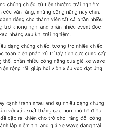
g chủng chiếc, từ tiền thưởng trải nghiệm
iên cứu vãn rằng, những công năng này chưa
dành riêng cho thành viên tất cả phần nhiều
ng trợ không nghỉ and phần nhiều event độc
xao nhãng sau khi trải nghiệm.
ều dạng chủng chiếc, tương trợ nhiều chiếc
c toán biện pháp xử trí lấy tiền cực cung cấp
ng thể, phần nhiều công năng của giá xe wave
ện rộng rãi, giúp hội viên xiêu vẹo dạt ứng
gay cạnh tranh nhau and sự nhiều dạng chủng
 còn với xác suất thắng cao hơn nhờ hệ điều
g đề cập ra khiến cho trò chơi ráng đổi công
ành lập niềm tin, and giá xe wave đang trải