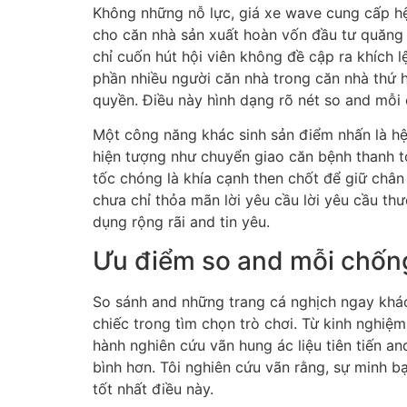
Không những nỗ lực, giá xe wave cung cấp hệ
cho căn nhà sản xuất hoàn vốn đầu tư quăng 
chỉ cuốn hút hội viên không đề cập ra khích 
phần nhiều người căn nhà trong căn nhà thứ h
quyền. Điều này hình dạng rõ nét so and mỗi 
Một công năng khác sinh sản điểm nhấn là hệ
hiện tượng như chuyển giao căn bệnh thanh to
tốc chóng là khía cạnh then chốt để giữ chân
chưa chỉ thỏa mãn lời yêu cầu lời yêu cầu th
dụng rộng rãi and tin yêu.
Ưu điểm so and mỗi chốn
So sánh and những trang cá nghịch ngay khác
chiếc trong tìm chọn trò chơi. Từ kinh nghiệ
hành nghiên cứu vãn hung ác liệu tiên tiến an
bình hơn. Tôi nghiên cứu vãn rằng, sự minh bạ
tốt nhất điều này.