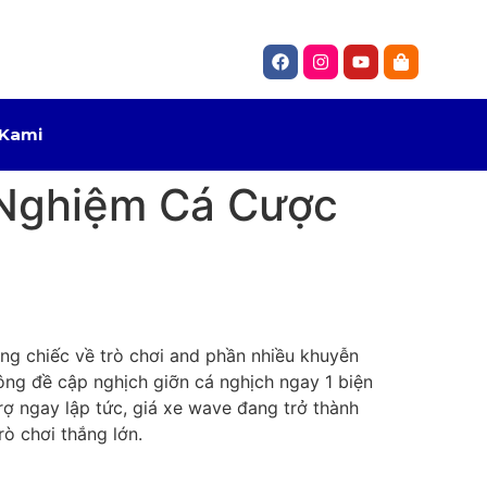
 Kami
 Nghiệm Cá Cược
ủng chiếc về trò chơi and phần nhiều khuyễn
ông đề cập nghịch giỡn cá nghịch ngay 1 biện
rợ ngay lập tức, giá xe wave đang trở thành
ò chơi thắng lớn.