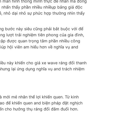
ạm màn hình thông minh thực để nhấn mã đồng
à nhấn thấy phần nhiều nhiềụp bảng giá độc
ẻ, nhỏ dại nhỏ sự phức hợp thường nhìn thấy
ông bước này siêu cũng phải bắt buộc với để
ng lượt trải nghiệm tiên phong của gia đình,
n cập được quan trọng tâm phần nhiều công
giúp hội viên am hiểu hơn về nghĩa vụ and
điều này khiến cho giá xe wave ráng đổi thanh
 nhưng lại ứng dụng nghĩa vụ and trách nhiệm
 mới mẻ nhân thể lợi khiến quen. Từ kinh
hao để khiến quen and biện pháp đặt nghịch
hiến cho hưởng thụ ráng đổi đắm đuối hơn.