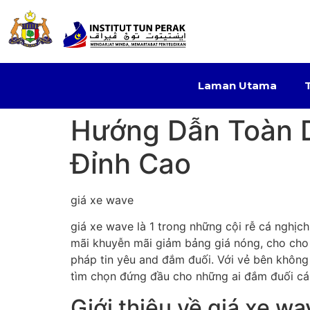
Laman Utama
Hướng Dẫn Toàn D
Đỉnh Cao
giá xe wave
giá xe wave là 1 trong những cội rễ cá nghịc
mãi khuyễn mãi giảm bảng giá nóng, cho cho 
pháp tin yêu and đắm đuối. Với vẻ bên không 
tìm chọn đứng đầu cho những ai đắm đuối cá 
Giới thiệu về giá xe wa