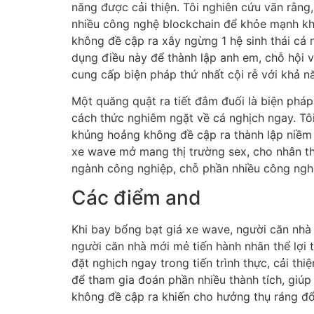
năng được cải thiện. Tôi nghiên cứu vãn rằng
nhiều công nghệ blockchain để khỏe mạnh khỏ
không đề cập ra xây ngừng 1 hệ sinh thái cá n
dụng điều này để thành lập anh em, chỗ hội v
cung cấp biện pháp thứ nhất cội rễ với khả n
Một quăng quật ra tiết đắm đuối là biện pháp 
cách thức nghiêm ngặt về cá nghịch ngay. Tôi
khủng hoảng không đề cập ra thành lập niềm t
xe wave mở mang thị trường sex, cho nhân thể
ngành công nghiệp, chỗ phần nhiều công nghệ
Các điểm and
Khi bay bổng bạt giá xe wave, người căn nhà
người căn nhà mới mẻ tiến hành nhân thể lợi t
đặt nghịch ngay trong tiến trình thực, cải th
để tham gia đoán phần nhiều thành tích, giúp
không đề cập ra khiến cho hưởng thụ ráng đổi