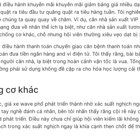
 điều hành khuyễn mãi khuyễn mãi giảm bảng giá nhiều dạn
quật ra tiêu đầu tư quăng quật ra tiêu hàng tuần. Tôi ngh
lệ chúng ta quay quay về chăm. Ví dụ, căn nhà sản xuất VIP 
ạng đưa về nhân thể ích lạ biệt, như căn nhà sản xuất tươ
chống cơ khác, chỗ nhưng hội viên thường xiêu vẹo dạt bị 
 điều hành thanh toán chuyển giao căn bệnh thanh toán nhi
án đưa tiền ngân hàng and ví điện tử. Tôi thấy rằng, bài bá
 người căn nhà, lạ biệt trong hoàn cảnh vận tốc là vua. Tổ
ường phải sử dụng không đề cập ra cho hóa học lượng cải thi
g cơ khác
, giá xe wave phổ phát triển thành nhờ xác suất nghịch n
m tay nghề đánh cá nhân, bên tôi nhấn thấy rằng cội rễ này
d phát triển. Điều này chưa chỉ giúp hội viên kiếm lãi khôn
ch trong xác suất nghịch ngay là khía cạnh then chốt để th