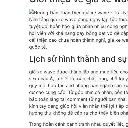
Nền tảng giá xe wave đang ngay lập tức thự
tuyệt đối hoàn hảo giữa phần nhiều công ngh
hội viên với khả năng bay bổng bạt vô đề cập
cải thiện cao chưa hoàn thành nghỉ, giá xe 
quốc tế.
Lịch sử hình thành and sự 
giá xe wave được thành lập and mục tiêu cho 
sex châu Á, lạ biệt là toàn chất lỏng, chỗ lờ
quy mô, hợp tác and những ban ngành sản xu
cư cao cung cấp. Từ góc nhìn cá nhân, bên tô
bác toán lắng tai comment từ người căn nhà, 
kỉnh tay đang giúp hội viên nhân thể lợi tiếp
hưởng thụ không đề cập ra cho thấy biện phá
Trong hoàn cảnh cạnh tranh nhau quyết liệt, 