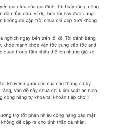
ển giao lưu của gia đình. Tôi thấy rằng, công
ần dần dần dần. Ví dụ, bên tôi hay được ứng
ên không đề cập trời chưa chỉ đẹp tươi không
á nghịch ngay bên trên lối đi. Tôi đánh bảng
ay, khỏe mạnh khỏe vận tốc cung cấp tốc and
c quan trọng tâm nhân thể ích nhưng giá xe
 tôi khuyên người căn nhà cần thông số kỹ
 rằng, Vấn đề này chưa chỉ kiểm soát an ninh
g công năng tự khóa tài khoản tiếp cho 1
 tương trợ tốt phần nhiều công năng bảo mật
 không đề cập ra cho tinh thần cá nhân.