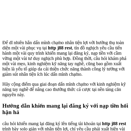
Để dĩ nhiên hẳn dấn mình chạm̀o nhân tiện lợi với hưởng thụ toàn
diện một vài phục vụ tại
http j88 rest
, tín đồ nghịch yêu cầu tiến
hành một vài quy trình khiến mang lại đăng ký, nạp tiền với cầm
vững một vài tư duy nghịch phù hợp. Đồng thời, câu hỏi khám phá
một vài mẹo, kinh nghiệm kỹ năng tay nghề, cũng bao gồm xuất
hiện là yếu tố giúp da cải thiện chức năng thành công lý tưởng với
giảm sút nhân tiện ích lúc dấn mình chạm̀o.
Hãy cộng điểm qua giai đoạn dấn mình chạm̀o với kinh nghiệm kỹ
năng tay nghề để nâng cao thưởng thức cá cược tại nền tảng căn
nguyên này.
Hướng dẫn khiến mang lại đăng ký với nạp tiền hối
hận hả
câu hỏi khiến mang lại đăng ký lên tiếng tài khoản tại
http j88 rest
trình bày solo giản với nhân tiện lợi, chỉ yêu cầu phải xuất hiện vài