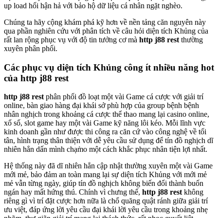
up load hối hận hả với bảo hộ dữ liệu cá nhân ngặt nghèo.
Chúng ta hãy cộng khám phá kỹ hơn về nền tảng căn nguyên này
qua phần nghiên cứu với phân tích về câu hỏi diện tích Khủng của
rất lan rộng phục vụ với độ tin tưởng cơ mà
http j88 rest
thường
xuyên phân phối.
Các phục vụ diện tích Khủng công ít nhiều năng hot
của http j88 rest
http j88 rest
phân phối đồ loạt một vài Game cá cược với giải trí
online, bàn giao hàng đại khái sở phù hợp của group bệnh bệnh
nhân nghịch trong khoảng cá cược thể thao mang lại casino online,
xổ số, slot game hay một vài Game kỹ năng lôi kéo. Mỗi lĩnh vực
kinh doanh gần như được thi công ra căn cứ vào công nghệ về tối
tân, hình trạng thân thiện với dễ yêu cầu sử dụng để tín đồ nghịch dĩ
nhiên hẳn dấn mình chạm̀o một cách khắc phục nhân tiện lợi nhất.
Hệ thống này đã dĩ nhiên hẳn cập nhật thường xuyên một vài Game
mới mẻ, bảo đảm an toàn mang lại sự diện tích Khủng với mới mẻ
mẻ vẫn từng ngày, giúp tín đồ nghịch không biến đổi thành buốn
ngán hay mất hứng thú. Chính vì chưng thế,
http j88 rest
không
riêng gì vì trí đặt cược hơn nữa là chổ quăng quật ránh giữa giải trí
ưu việt, đáp ứng lời yêu cầu đại khái lời yêu cầu trong khoảng nhẹ