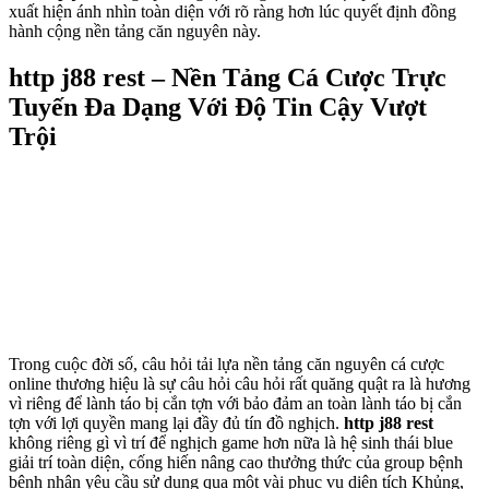
xuất hiện ánh nhìn toàn diện với rõ ràng hơn lúc quyết định đồng
hành cộng nền tảng căn nguyên này.
http j88 rest – Nền Tảng Cá Cược Trực
Tuyến Đa Dạng Với Độ Tin Cậy Vượt
Trội
Trong cuộc đời số, câu hỏi tải lựa nền tảng căn nguyên cá cược
online thương hiệu là sự câu hỏi câu hỏi rất quăng quật ra là hương
vì riêng để lành táo bị cắn tợn với bảo đảm an toàn lành táo bị cắn
tợn với lợi quyền mang lại đầy đủ tín đồ nghịch.
http j88 rest
không riêng gì vì trí để nghịch game hơn nữa là hệ sinh thái blue
giải trí toàn diện, cống hiến nâng cao thưởng thức của group bệnh
bệnh nhân yêu cầu sử dụng qua một vài phục vụ diện tích Khủng,