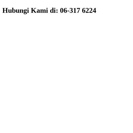
Hubungi Kami di: 06-317 6224