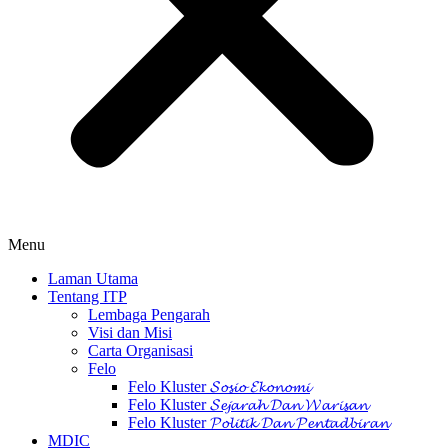
Menu
Laman Utama
Tentang ITP
Lembaga Pengarah
Visi dan Misi
Carta Organisasi
Felo
Felo Kluster 𝓢𝓸𝓼𝓲𝓸 𝓔𝓴𝓸𝓷𝓸𝓶𝓲
Felo Kluster 𝓢𝓮𝓳𝓪𝓻𝓪𝓱 𝓓𝓪𝓷 𝓦𝓪𝓻𝓲𝓼𝓪𝓷
Felo Kluster 𝓟𝓸𝓵𝓲𝓽𝓲𝓴 𝓓𝓪𝓷 𝓟𝓮𝓷𝓽𝓪𝓭𝓫𝓲𝓻𝓪𝓷
MDIC