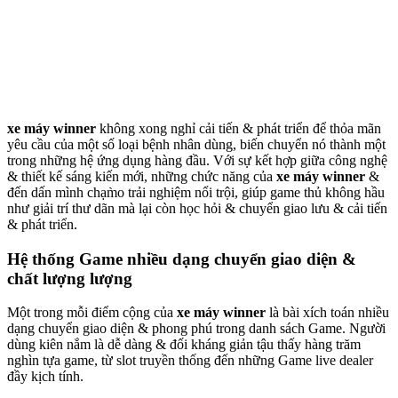
xe máy winner
không xong nghỉ cải tiến & phát triển để thỏa mãn
yêu cầu của một số loại bệnh nhân dùng, biến chuyển nó thành một
trong những hệ ứng dụng hàng đầu. Với sự kết hợp giữa công nghệ
& thiết kế sáng kiến mới, những chức năng của
xe máy winner
&
đến dấn mình chạm̀o trải nghiệm nổi trội, giúp game thủ không hầu
như giải trí thư dãn mà lại còn học hỏi & chuyển giao lưu & cải tiến
& phát triển.
Hệ thống Game nhiều dạng chuyển giao diện &
chất lượng lượng
Một trong mỗi điểm cộng của
xe máy winner
là bài xích toán nhiều
dạng chuyển giao diện & phong phú trong danh sách Game. Người
dùng kiên nắm là dễ dàng & đối kháng giản tậu thấy hàng trăm
nghìn tựa game, từ slot truyền thống đến những Game live dealer
đầy kịch tính.