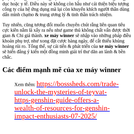
dục hoặc y tế. Điều này sẽ không còn hầu như cải thiện biệu tượng
công ty của hệ ứng dụng mà lại còn khuyến khích người thân dùng
dấn mình chạm̀o & trung ương lý & tinh thần trách nhiệm.
Tuy nhiên, cũng tương đối muốn chuyên chút rằng liên quan tiêu
cực kiên nắm là xẩy ra nếu như game thủ không chất vấn được thời
gian & Chi giá thành.
xe máy winner
sẽ nhập vào những pháp điều
khoản phụ trợ, như xong đặt cược hàng ngày, để cắt thiểu khủng
hoảng rủi ro. Tổng thể, sự cải tiến & phát triển của
xe máy winner
sẽ hiến đâng ý kiến một đồng minh giải trí thư dãn an lành & bền
chắc.
Các điểm mạnh mẽ của xe máy winner
https://bosssheds.com/trade-
Xem thêm:
unlock-the-mysteries-of-teyvat-
https-genshin-guide-offers-a-
wealth-of-resources-for-genshin-
impact-enthusiasts-07-2025/