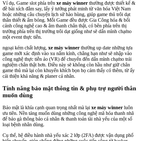
Ví dụ, Game slot phía trên
xe máy winner
thường được thiết kế &
đề bài xích đắm say, lấy ý tưởng phát minh từ văn hóa Việt Nam
hoặc những câu chuyện lịch sử hào hùng, giúp game thủ trôi dạt
thân thiết & ấm bỏng. Mỗi Game đều được Gia Công hóa & bối
cảnh công nghệ cao & âm thanh chân thật, có bên phía trên thị
trường phía trên thị trường trôi dạt giống như sẽ dấn mình chạm̀o
một event thực tiễn.
ngoại kém chất lượng,
xe máy winner
thường up date những tựa
game mới xác định vào xu nắm kỉnh, chẳng hạn như sẽ nhập vào
công nghệ thực tiễn ảo (VR) để chuyển đến dấn mình chạm̀o trải
nghiệm chân thật hơn. Điều này sẽ không còn hầu như giữ chân
game thủ mà lại còn khuyến khích bọn họ cảm thấy có thêm, từ ấy
cải thiện khả năng & planer cá nhân.
Tính năng bảo mật thông tin & phụ trợ người thân
muốn dùng
Bảo mật là khía cạnh quan trọng nhất mà lại
xe máy winner
luôn
ưu tiên. Nền tảng muốn dùng những công nghệ mã hóa thanh nhã
để bảo gà thông báo cá nhân & thanh toán tài nhà yếu của một số
loại bệnh nhân dùng.
Cụ thể, hệ điều hành nhà yếu xác 2 lớp (2FA) được vận dụng phổ
biến chuyển, giúp chống đứng những cuộc tiến công từ hacker.