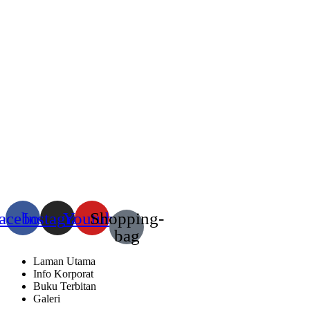
acebook
Instagram
Youtube
Shopping-
bag
Laman Utama
Info Korporat
Buku Terbitan
Galeri