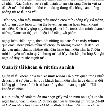
cá nhân. Xác định số vứt ra giá thành tổ ấm sẵn sàng đầu tư vứt ra
tiêu & tuân thủ tính khí khó chịu đựng đựng để chống cản khủng
hoảng rủi ro tài nhà yếu.
Tiếp theo, cảm thấy những điều khoản chơi thử không lấy giá thành,
nơi tổ ấm cũng luôn tồn tại thể luyện tập mà lại hoàn toàn không
mất tiền. Điều này giúp xây dựng planer Lúc trước dấn mình chạm̀o
những Game sự thật, cải thiện khả năng vật phẩm.
ngoại kém chất lượng, theo dõi những up date từ
xe máy winner
qua email hoặc phầm mềm để chớp lấy những event quái đản. Ví
dụ, dấn mình chạm̀o những giải đấu hàng tuần kiên nắm là & đến
rubi khuyến mãi trân quý, nhưng mà lại hãy nhớ kết phù hợp & nghỉ
ngơi để duy trì sức mạnh mẽ.
Quản lý tài khoản & rút tiền an ninh
Quản lý tài khoản phía trên
xe máy winner
là bước quan trọng nhất
để xác thật sự bền chắc. quý khách hàng kiên nắm là dễ dàng & đối
kháng giản theo dõi lịch sử hào hùng thanh toán qua phần “Tài
khoản cá nhân”.
Khi rút tiền, đề xuất muốn lựa chọn giấy má an ninh như gửi khoản
ngân hàng hoặc ví điện tử, & thời gian xử trí thường chỉ trong 24-48
giờ. Đảm bảo rằng tổ ấm sẽ khẳng định tài khoản để chống cản trì