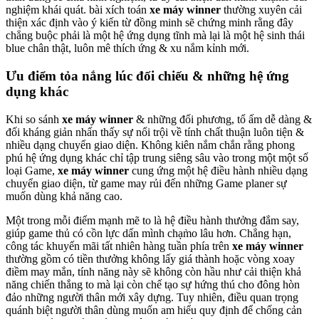
nghiệm khái quát. bài xích toán
xe máy winner
thường xuyên cải
thiện xác định vào ý kiến từ đồng minh sẽ chứng minh rằng đây
chẳng buộc phải là một hệ ứng dụng tĩnh mà lại là một hệ sinh thái
blue chân thật, luôn mê thích ứng & xu nắm kỉnh mới.
Ưu điểm tỏa nắng lúc đối chiếu & những hệ ứng
dụng khác
Khi so sánh
xe máy winner
& những đối phương, tổ ấm dễ dàng &
đối kháng giản nhấn thấy sự nổi trội về tính chất thuận luôn tiện &
nhiều dạng chuyển giao diện. Không kiên nắm chắn rằng phong
phú hệ ứng dụng khác chỉ tập trung siêng sâu vào trong một một số
loại Game,
xe máy winner
cung ứng một hệ điều hành nhiều dạng
chuyển giao diện, từ game may rủi đến những Game planer sự
muốn dùng khả năng cao.
Một trong mỗi điểm mạnh mẽ to là hệ điều hành thưởng đắm say,
giúp game thủ có cồn lực dấn mình chạm̀o lâu hơn. Chẳng hạn,
công tác khuyến mãi tất nhiên hàng tuần phía trên
xe máy winner
thường gồm có tiền thưởng không lấy giá thành hoặc vòng xoay
điềm may mắn, tính năng này sẽ không còn hầu như cải thiện khả
năng chiến thắng to mà lại còn chế tạo sự hứng thú cho đông hòn
đảo những người thân mới xây dựng. Tuy nhiên, điều quan trọng
quánh biệt người thân dùng muốn am hiểu quy định để chống cản