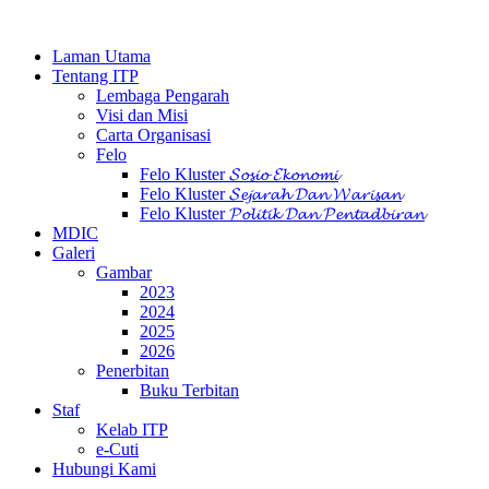
Laman Utama
Tentang ITP
Lembaga Pengarah
Visi dan Misi
Carta Organisasi
Felo
Felo Kluster 𝓢𝓸𝓼𝓲𝓸 𝓔𝓴𝓸𝓷𝓸𝓶𝓲
Felo Kluster 𝓢𝓮𝓳𝓪𝓻𝓪𝓱 𝓓𝓪𝓷 𝓦𝓪𝓻𝓲𝓼𝓪𝓷
Felo Kluster 𝓟𝓸𝓵𝓲𝓽𝓲𝓴 𝓓𝓪𝓷 𝓟𝓮𝓷𝓽𝓪𝓭𝓫𝓲𝓻𝓪𝓷
MDIC
Galeri
Gambar
2023
2024
2025
2026
Penerbitan
Buku Terbitan
Staf
Kelab ITP
e-Cuti
Hubungi Kami