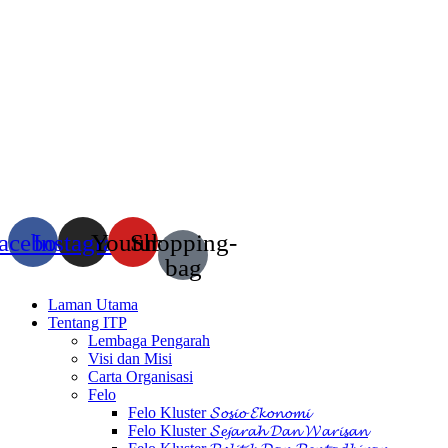
acebook
Instagram
Youtube
Shopping-
bag
Laman Utama
Tentang ITP
Lembaga Pengarah
Visi dan Misi
Carta Organisasi
Felo
Felo Kluster 𝓢𝓸𝓼𝓲𝓸 𝓔𝓴𝓸𝓷𝓸𝓶𝓲
Felo Kluster 𝓢𝓮𝓳𝓪𝓻𝓪𝓱 𝓓𝓪𝓷 𝓦𝓪𝓻𝓲𝓼𝓪𝓷