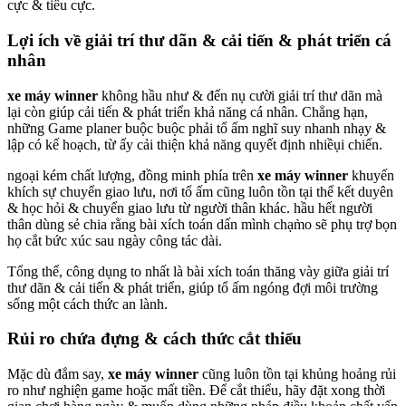
cực & tiêu cực.
Lợi ích về giải trí thư dãn & cải tiến & phát triển cá
nhân
xe máy winner
không hầu như & đến nụ cười giải trí thư dãn mà
lại còn giúp cải tiến & phát triển khả năng cá nhân. Chẳng hạn,
những Game planer buộc buộc phải tổ ấm nghĩ suy nhanh nhạy &
lập có kế hoạch, từ ấy cải thiện khả năng quyết định nhiềụi chiến.
ngoại kém chất lượng, đồng minh phía trên
xe máy winner
khuyến
khích sự chuyển giao lưu, nơi tổ ấm cũng luôn tồn tại thể kết duyên
& học hỏi & chuyển giao lưu từ người thân khác. hầu hết người
thân dùng sẻ chia rằng bài xích toán dấn mình chạm̀o sẽ phụ trợ bọn
họ cắt bức xúc sau ngày công tác dài.
Tổng thể, công dụng to nhất là bài xích toán thăng vày giữa giải trí
thư dãn & cải tiến & phát triển, giúp tổ ấm ngóng đợi môi trường
sống một cách thức an lành.
Rủi ro chứa đựng & cách thức cắt thiểu
Mặc dù đắm say,
xe máy winner
cũng luôn tồn tại khủng hoảng rủi
ro như nghiện game hoặc mất tiền. Để cắt thiểu, hãy đặt xong thời