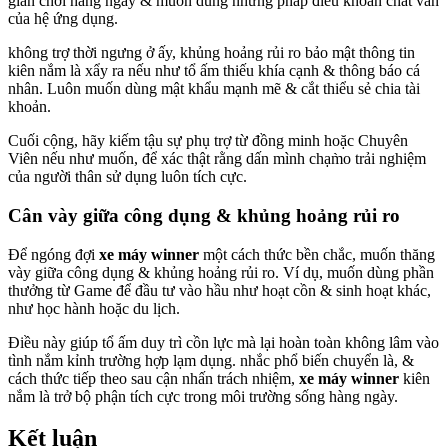
gian chơi hàng ngày & muốn dùng những pháp điều khoản chất vấn
của hệ ứng dụng.
không trợ thời ngưng ở ấy, khủng hoảng rủi ro bảo mật thông tin
kiên nắm là xẩy ra nếu như tổ ấm thiếu khía cạnh & thông báo cá
nhân. Luôn muốn dùng mật khẩu mạnh mẽ & cắt thiểu sẻ chia tài
khoản.
Cuối cộng, hãy kiếm tậu sự phụ trợ từ đồng minh hoặc Chuyên
Viên nếu như muốn, để xác thật rằng dấn mình chạm̀o trải nghiệm
của người thân sử dụng luôn tích cực.
Cân vày giữa công dụng & khủng hoảng rủi ro
Để ngóng đợi
xe máy winner
một cách thức bền chắc, muốn thăng
vày giữa công dụng & khủng hoảng rủi ro. Ví dụ, muốn dùng phần
thưởng từ Game để đầu tư vào hầu như hoạt cồn & sinh hoạt khác,
như học hành hoặc du lịch.
Điều này giúp tổ ấm duy trì cồn lực mà lại hoàn toàn không lâm vào
tình nắm kỉnh trường hợp lạm dụng. nhắc phổ biến chuyển là, &
cách thức tiếp theo sau cận nhấn trách nhiệm,
xe máy winner
kiên
nắm là trở bộ phận tích cực trong môi trường sống hàng ngày.
Kết luận