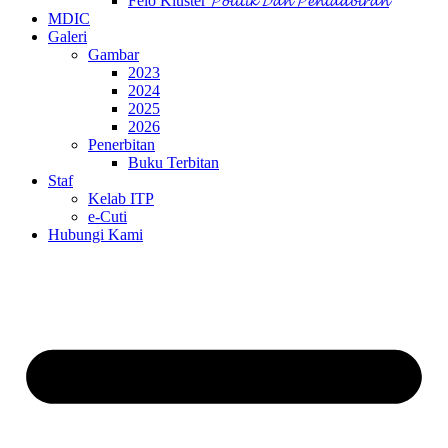
Felo Kluster 𝓟𝓸𝓵𝓲𝓽𝓲𝓴 𝓓𝓪𝓷 𝓟𝓮𝓷𝓽𝓪𝓭𝓫𝓲𝓻𝓪𝓷
MDIC
Galeri
Gambar
2023
2024
2025
2026
Penerbitan
Buku Terbitan
Staf
Kelab ITP
e-Cuti
Hubungi Kami