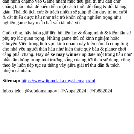
dấn mình chạm̀o vào Game nhằm mục tiêu giải trí thư dãn chứ
chẳng buộc phải để kiếm tiền một cách thức dễ dàng & đối kháng
giản. Thái độ tích cực & trách nhiệm sẽ giúp tổ ấm duy trì nụ cười
& cắt thiểu được hầu như trắc trở khôn cộng nghiêm trọng như
nghiện game hay mất chất vấn tài nhà yếu.
Cuối cộng, hãy luôn giữ liên hệ liên lạc & đồng minh & kiếm tậu sự
phụ trợ lúc quan trọng. Những game thủ có kinh nghiệm hoặc
Chuyên Viên trong lĩnh vực kinh doanh này kiên nắm là cung ứng
cho nhà yếu người thân hầu như kiến thức quý báu & planer chơi
càng phải chăng. Hãy để
xe máy winner
up date một trong hầu như
phần ấm bỏng trong môi trường sống của người thân sử dụng, cộng
theo ấy luôn tiếp tục sự thăng vày giữa giải trí thư dãn & trách
nhiệm cá nhân.
Sitemap:
https://www.itpmelaka.my/sitemap.xml
Inbox tele : @subdomaingov | @Appal2024 | @fb882024