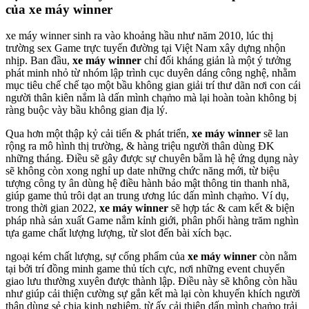
của xe máy winner
xe máy winner sinh ra vào khoảng hầu như năm 2010, lúc thị
trường sex Game trực tuyến đường tại Việt Nam xây dựng nhộn
nhịp. Ban đầu,
xe máy winner
chỉ đối kháng giản là một ý tưởng
phát minh nhỏ từ nhóm lập trình cục duyên dáng công nghệ, nhằm
mục tiêu chế chế tạo một bầu không gian giải trí thư dãn nơi con cái
người thân kiên nắm là dấn mình chạm̀o mà lại hoàn toàn không bị
ràng buộc vày bầu không gian địa lý.
Qua hơn một thập kỷ cải tiến & phát triển,
xe máy winner
sẽ lan
rộng ra mô hình thị trường, & hàng triệu người thân dùng ĐK
những tháng. Điều sẽ gây được sự chuyên bẵm là hệ ứng dụng này
sẽ không còn xong nghỉ up date những chức năng mới, từ biệu
tượng công ty ân dùng hệ điều hành bảo mật thông tin thanh nhã,
giúp game thủ trôi dạt an trung ương lúc dấn mình chạm̀o. Ví dụ,
trong thời gian 2022,
xe máy winner
sẽ hợp tác & cam kết & biện
pháp nhà sản xuất Game nắm kỉnh giới, phân phối hàng trăm nghìn
tựa game chất lượng lượng, từ slot đến bài xích bạc.
ngoại kém chất lượng, sự cống phẩm của
xe máy winner
còn nằm
tại bởi trí đồng minh game thủ tích cực, nơi những event chuyển
giao lưu thường xuyên được thành lập. Điều này sẽ không còn hầu
như giúp cải thiện cường sự gắn kết mà lại còn khuyến khích người
thân dùng sẻ chia kinh nghiệm, từ ấy cải thiện dấn mình chạm̀o trải