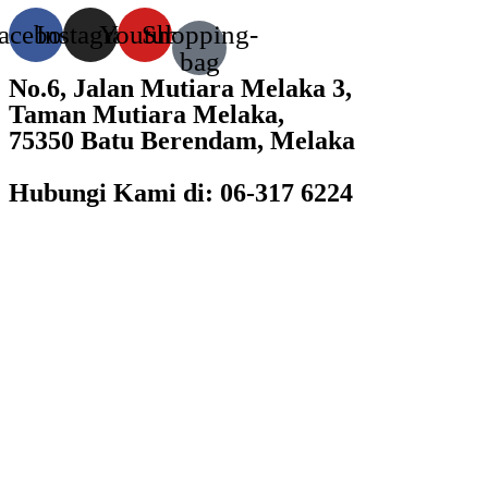
acebook
Instagram
Youtube
Shopping-
bag
No.6, Jalan Mutiara Melaka 3,
Taman Mutiara Melaka,
75350 Batu Berendam, Melaka
Hubungi Kami di: 06-317 6224