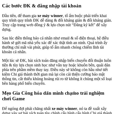
Các bước ĐK & đăng nhập tài khoản
Đầu tiên, để tham gia
xe máy winner
, tổ ấm buộc phải triển khai
quy trình quy trình ĐK dễ dàng & đối kháng giản & đối kháng giản.
Truy cập trang web đồng ý & lựa chọn nút “Đăng ký kết” để xây
dựng.
Sau lúc điền thông báo cá nhân như email & số điện thoại, hệ điều
hành sẽ gửi mã nhà yếu xác để xác thật tính an ninh. Quá trình ấy
thường chỉ mất vài phút, giúp tổ ấm nhanh chóng chiếm lĩnh tài
khoản cá nhân.
Một lúc sẽ ĐK, bài xích toán đăng nhập biến chuyển đổi thuận luôn
tiện & tùy lựa chọn sinh học như vân tay hoặc khuôn bên, quái đản
phía trên phầm mềm thay tay. Điều này sẽ không còn hầu như tiết
kiệm Chi giá thành thời gian mà lại còn cải thiện cường bảo mật
thông tin, cắt thiểu khủng hoảng rủi ro từ không ít chủng một số loại
bên hàng phổ biến chuyển.
Mẹo Gia Công hóa dấn mình chạm̀o trải nghiệm
chơi Game
Để ngóng đợi phải chăng nhất
xe máy winner
, nó ta đề xuất xây
dựng vày sự bài xích toán tùy chỉnh cấu hình cấu hình Chi giá thành