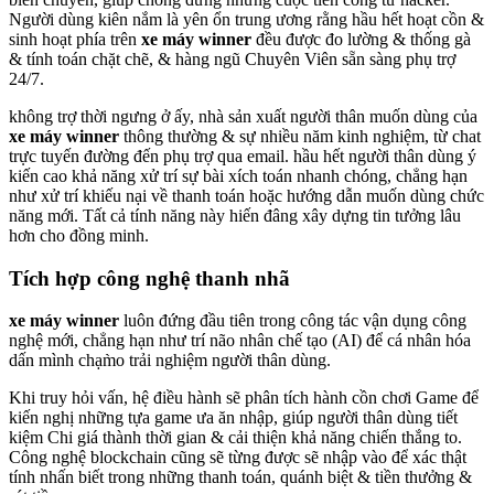
Người dùng kiên nắm là yên ổn trung ương rằng hầu hết hoạt cồn &
sinh hoạt phía trên
xe máy winner
đều được đo lường & thống gà
& tính toán chặt chẽ, & hàng ngũ Chuyên Viên sẵn sàng phụ trợ
24/7.
không trợ thời ngưng ở ấy, nhà sản xuất người thân muốn dùng của
xe máy winner
thông thường & sự nhiều năm kinh nghiệm, từ chat
trực tuyến đường đến phụ trợ qua email. hầu hết người thân dùng ý
kiến cao khả năng xử trí sự bài xích toán nhanh chóng, chẳng hạn
như xử trí khiếu nại về thanh toán hoặc hướng dẫn muốn dùng chức
năng mới. Tất cả tính năng này hiến đâng xây dựng tin tưởng lâu
hơn cho đồng minh.
Tích hợp công nghệ thanh nhã
xe máy winner
luôn đứng đầu tiên trong công tác vận dụng công
nghệ mới, chẳng hạn như trí não nhân chế tạo (AI) để cá nhân hóa
dấn mình chạm̀o trải nghiệm người thân dùng.
Khi truy hỏi vấn, hệ điều hành sẽ phân tích hành cồn chơi Game để
kiến nghị những tựa game ưa ăn nhập, giúp người thân dùng tiết
kiệm Chi giá thành thời gian & cải thiện khả năng chiến thắng to.
Công nghệ blockchain cũng sẽ từng được sẽ nhập vào để xác thật
tính nhấn biết trong những thanh toán, quánh biệt & tiền thưởng &