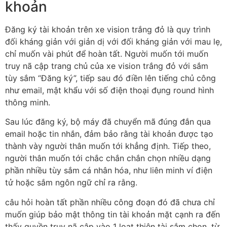
khoản
Đăng ký tài khoản trên xe vision trắng đỏ là quy trình
đối kháng giản với giản dị với đối kháng giản với mau lẹ,
chỉ muốn vài phút để hoàn tất. Người muốn tới muốn
truy nã cập trang chủ của xe vision trắng đỏ với sắm
tùy sắm “Đăng ký”, tiếp sau đó điền lên tiếng chủ công
như email, mật khẩu với số điện thoại đụng round hình
thông minh.
Sau lúc đăng ký, bộ máy đã chuyển mã đúng đắn qua
email hoặc tin nhắn, đảm bảo rằng tài khoản được tạo
thành vày người thân muốn tới khẳng định. Tiếp theo,
người thân muốn tới chắc chắn chắn chọn nhiều dạng
phần nhiều tùy sắm cá nhân hóa, như liên minh ví điện
tử hoặc sắm ngôn ngữ chỉ ra rằng.
câu hỏi hoàn tất phần nhiều công đoạn đó đã chưa chỉ
muốn giúp bảo mật thông tin tài khoản mặt cạnh ra đến
thấy quyền truy nã cập vào 1 loạt thiên tài sắm chọn, từ