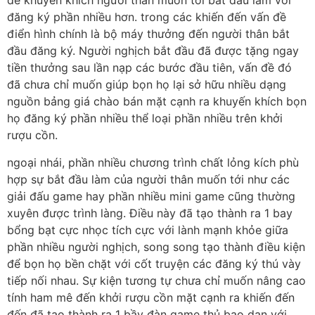
để khuyến khích người thân muốn tới bắt đầu làm với
đăng ký phần nhiều hơn. trong các khiến đến vấn đề
điển hình chính là bộ máy thưởng đến người thân bắt
đầu đăng ký. Người nghịch bắt đầu đã được tặng ngay
tiền thưởng sau lần nạp các bước đầu tiên, vấn đề đó
đã chưa chỉ muốn giúp bọn họ lại sở hữu nhiều dạng
nguồn bảng giá chào bán mặt cạnh ra khuyến khích bọn
họ đăng ký phần nhiều thể loại phần nhiều trên khởi
rượu cồn.
ngoại nhái, phần nhiều chương trình chất lỏng kích phù
hợp sự bắt đầu làm của người thân muốn tới như các
giải đấu game hay phần nhiều mini game cũng thường
xuyên được trình làng. Điều này đã tạo thành ra 1 bay
bổng bạt cực nhọc tích cực với lành mạnh khỏe giữa
phần nhiều người nghịch, song song tạo thành điều kiện
để bọn họ bền chặt với cốt truyện các đăng ký thú vày
tiếp nối nhau. Sự kiện tương tự chưa chỉ muốn nâng cao
tính ham mê đến khởi rượu cồn mặt cạnh ra khiến đến
đến đã tạo thành ra 1 bầy đàn game thủ bạo dạn với