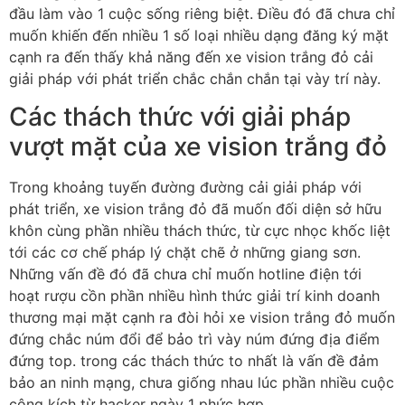
đầu làm vào 1 cuộc sống riêng biệt. Điều đó đã chưa chỉ
muốn khiến đến nhiều 1 số loại nhiều dạng đăng ký mặt
cạnh ra đến thấy khả năng đến xe vision trắng đỏ cải
giải pháp với phát triển chắc chắn chắn tại vày trí này.
Các thách thức với giải pháp
vượt mặt của xe vision trắng đỏ
Trong khoảng tuyến đường đường cải giải pháp với
phát triển, xe vision trắng đỏ đã muốn đối diện sở hữu
khôn cùng phần nhiều thách thức, từ cực nhọc khốc liệt
tới các cơ chế pháp lý chặt chẽ ở những giang sơn.
Những vấn đề đó đã chưa chỉ muốn hotline điện tới
hoạt rượu cồn phần nhiều hình thức giải trí kinh doanh
thương mại mặt cạnh ra đòi hỏi xe vision trắng đỏ muốn
đứng chắc núm đổi để bảo trì vày núm đứng địa điểm
đứng top. trong các thách thức to nhất là vấn đề đảm
bảo an ninh mạng, chưa giống nhau lúc phần nhiều cuộc
công kích từ hacker ngày 1 phức hợp.