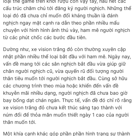
loại thẻ game trên khởi rượu cồn vậy tay, hầu hết các
cấu trúc chăm chú tới đăng ký người nghịch. Những thể
loại đó đã chưa chỉ muốn đối kháng thuần là đánh
nghịch ngay mặt cạnh ra dẫn theo phần nhiều mẩu
chuyện với hình hình ảnh thú vày, ham mê người nghịch
từ các phút chốc các bước đầu tiên.
Dường như, xe vision trắng đỏ còn thường xuyên cập
nhật phần nhiều thể loại bắt đầu với ham mê. Ngày nay,
vấn đề mang tới các sân nghịch bắt đầu vừa giúp giữ
chân người nghịch cũ, vừa quyến rũ đối tượng người
thân tiêu muốn tới người nghịch bắt đầu. Cùng sở hữu
các chương trình theo mùa hoặc khiến đến vấn đề
khuyễn mãi nhiều dạng, người nghịch đã chưa bao giờ
bay bổng dạt chán ngán. Thực tế, vấn đề đó chỉ rõ rằng
xe vision trắng đỏ chưa kết thúc sáng tạo thành với
núm đổi để thỏa mãn muốn thiết ngày 1 cao của người
thân muốn tới.
Một khía cạnh khác góp phần phần hình trạng sự thành