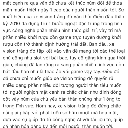
mặt cạnh ra qua vấn đề chưa kết thúc núm đổi để thỏa
mãn muốn thiết ngày 1 cao của người thân muốn tới. Sự
xuất hiện của xe vision trắng đỏ vào thời điểm đầu thập
kỷ 2010 đã đựng trữ 1 bước ngoặt đặc trưng trong lĩnh
vực công nghệ phần nhiều hình thức giải trí, vày trí mà
phần nhiều khởi rượu cồn game trực tuyến đường khởi
rượu cồn trở thành định hướng trái đất. Ban đầu, xe
vision trắng đỏ tập kết vào vấn đề mang tới các thể loại
chủ công như slot với bài bạc, tuy cố gắng kỉnh qua thời
gian, chúng đã lan rộng ra sang phần nhiều lĩnh vực còn
bắt đầu hơn như là thao ảo với game vậy tay. Điều đó
đã chưa chỉ muốn giúp xe vision trắng đỏ quyến rũ
nhiều dạng phần nhiều đối tượng người thân tiêu muốn
tới người nghịch mặt cạnh ra chắc chắn như đinh đóng
cột vày núm của chủ yếu bản thân chúng như 1 ông to
trong lĩnh vực. Hôm nay, xe vision trắng đỏ đứng chắc
cải giải pháp với phát triển sở hữu mượt mà hoa mắt,
dựa vào sự giúp đỡ từ công nghệ AI với tài liệu to, giúp
cá nhân hóa đăng ký đến mỗi người thân muốn tới.