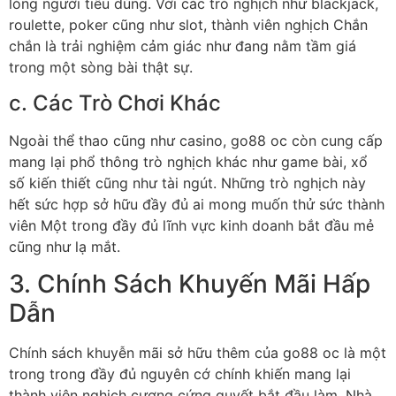
lòng người tiêu dùng. Với các trò nghịch như blackjack,
roulette, poker cũng như slot, thành viên nghịch Chắn
chắn là trải nghiệm cảm giác như đang nằm tầm giá
trong một sòng bài thật sự.
c. Các Trò Chơi Khác
Ngoài thể thao cũng như casino, go88 oc còn cung cấp
mang lại phổ thông trò nghịch khác như game bài, xổ
số kiến thiết cũng như tài ngút. Những trò nghịch này
hết sức hợp sở hữu đầy đủ ai mong muốn thử sức thành
viên Một trong đầy đủ lĩnh vực kinh doanh bắt đầu mẻ
cũng như lạ mắt.
3. Chính Sách Khuyến Mãi Hấp
Dẫn
Chính sách khuyễn mãi sở hữu thêm của go88 oc là một
trong trong đầy đủ nguyên cớ chính khiến mang lại
thành viên nghịch cương cứng quyết bắt đầu làm. Nhà