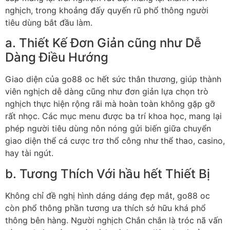
nghịch, trong khoảng đấy quyến rũ phổ thông người
tiêu dùng bắt đầu làm.
a. Thiết Kế Đơn Giản cũng như Dễ
Dàng Điều Hướng
Giao diện của go88 oc hết sức thân thương, giúp thành
viên nghịch dễ dàng cũng như đơn giản lựa chọn trò
nghịch thực hiện rộng rãi mà hoàn toàn không gặp gỡ
rất nhọc. Các mục menu được ba trí khoa học, mang lại
phép người tiêu dùng nôn nóng gửi biến giữa chuyển
giao diện thể cá cược trơ thổ công như thể thao, casino,
hay tài ngút.
b. Tương Thích Với hầu hết Thiết Bị
Không chỉ đề nghị hình dáng dáng đẹp mắt, go88 oc
còn phổ thông phần tương ưa thích sở hữu khá phổ
thông bên hàng. Người nghịch Chắn chắn là tróc nã vấn