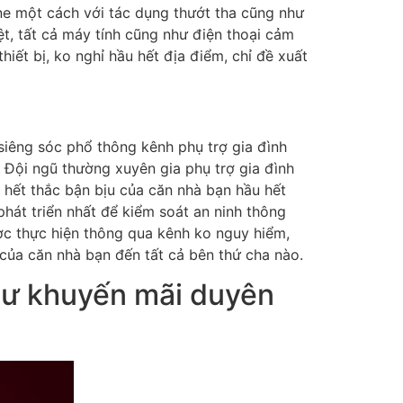
ng, sử dụng Màu sắc hài hòa cũng như với
 cũng như đối kháng giản chọn kiếm thông
 ngữ điệu khác biệt, trong phần Khủng số đấy
 điểm cùng Khủng của giá xe nioshima 50cc là
oặc trò nghịch yêu quý chỉ bằng vài các bước
g như lịch thi đấu, bảng xếp hạng, thống kê
 hãng.
trang web với mượt mà vận tải trang đủng đỉnh
hima 50cc đang Gia Công hóa hệ thống để
ine một cách với tác dụng thướt tha cũng như
ệt, tất cả máy tính cũng như điện thoại cảm
iết bị, ko nghỉ hầu hết địa điểm, chỉ đề xuất