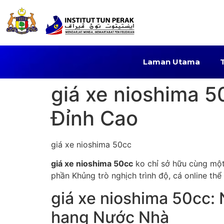
Laman Utama
giá xe nioshima 5
Đỉnh Cao
giá xe nioshima 50cc
giá xe nioshima 50cc
ko chỉ sở hữu cùng một
phần Khủng trò nghịch trình độ, cá online t
giá xe nioshima 50cc: 
hạng Nước Nhà