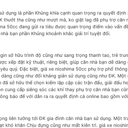
sử dụng là phần Khủng khía cạnh quan trọng ra quyết định 
 thướt tha cũng như mượt mà, ko giật lag đã phụ trợ căn 
hima 50cc đang gửi ra tiêu được quan trọng điểm vào vấn 