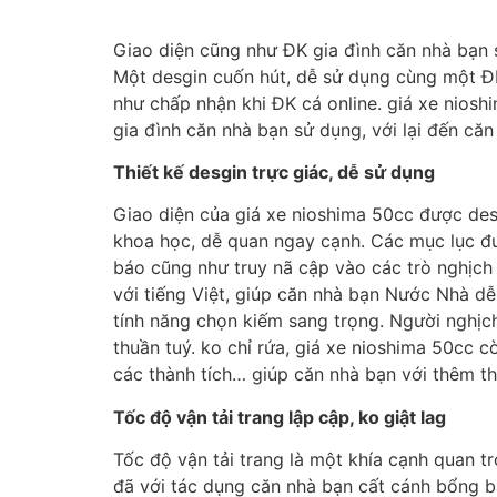
Giao diện cũng như ĐK gia đình căn nhà bạn 
Một desgin cuốn hút, dễ sử dụng cùng một ĐK
như chấp nhận khi ĐK cá online. giá xe nios