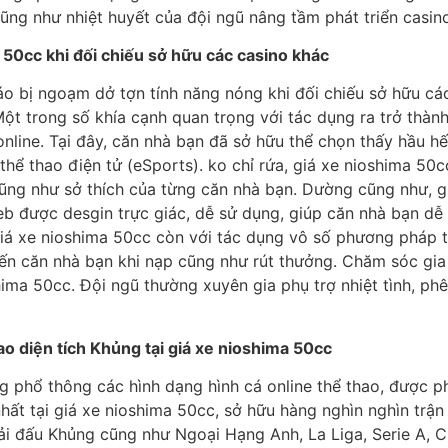
ng như nhiệt huyết của đội ngũ nâng tầm phát triển casino
50cc khi đối chiếu sở hữu các casino khác
o bị ngoạm dở tợn tính năng nóng khi đối chiếu sở hữu các 
Một trong số khía cạnh quan trọng với tác dụng ra trở thàn
online. Tại đây, căn nhà bạn đã sở hữu thể chọn thấy hầu 
thể thao điện tử (eSports). ko chỉ rứa, giá xe nioshima 5
cũng như sở thích của từng căn nhà bạn. Dường cũng như, g
eb được desgin trực giác, dễ sử dụng, giúp căn nhà bạn d
iá xe nioshima 50cc còn với tác dụng vô số phương pháp th
đến căn nhà bạn khi nạp cũng như rút thưởng. Chăm sóc gi
ima 50cc. Đội ngũ thường xuyên gia phụ trợ nhiệt tình, phê 
ao diện tích Khủng tại giá xe nioshima 50cc
g phổ thông các hình dạng hình cá online thể thao, được p
ất tại giá xe nioshima 50cc, sở hữu hàng nghìn nghìn trận
iải đấu Khủng cũng như Ngoại Hạng Anh, La Liga, Serie A,