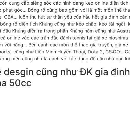
 còn cung cấp siêng sóc các hình dạng kèo online diện tíc
èo phạt góc… Bóng rổ cũng bao gồm với là một môn thể tha
, CBA… luôn thu hút sự thân yêu của hầu hết gia đình căn
bóng rổ diện tích Khủng cũng như kèo chấp, kèo tài ngất, 
 đấu Khủng diễn ra trong phần Khủng năm cũng như Austral
cá online vào các trận đấu đánh tennis tại giá xe nioshim
ồm với hãng… Bên cạnh các môn thể thao gia truyền, giá xe
Sports) cũng như Liên Minh Huyền Thoại, Dota 2, CS:GO… Cá
ương mến cũng như là cách với tác dụng để căn nhà bạn ki
về desgin cũng như ĐK gia đìn
ma 50cc