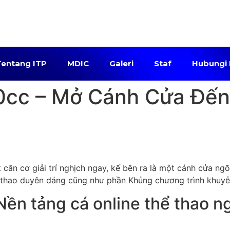
Tentang ITP
MDIC
Galeri
Staf
Hubungi
0cc – Mở Cánh Cửa Đến T
 căn cơ giải trí nghịch ngay, kế bên ra là một cánh cửa n
hể thao duyên dáng cũng như phần Khủng chương trình khuyễ
Nền tảng cá online thể thao 