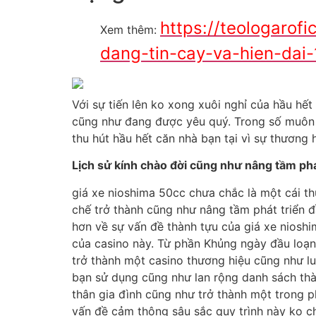
https://teologarof
Xem thêm:
dang-tin-cay-va-hien-dai
Với sự tiến lên ko xong xuôi nghỉ của hầu hết
cũng như đang được yêu quý. Trong số muôn 
thu hút hầu hết căn nhà bạn tại vì sự thương
Lịch sử kính chào đời cũng như nâng tầm phá
giá xe nioshima 50cc chưa chắc là một cái th
chế trở thành cũng như nâng tầm phát triển 
hơn về sự vấn đề thành tựu của giá xe nioshi
của casino này. Từ phần Khủng ngày đầu loạ
trở thành một casino thương hiệu cũng như lu
bạn sử dụng cũng như lan rộng danh sách thà
thân gia đình cũng như trở thành một trong 
vấn đề cảm thông sâu sắc quy trình này ko ch