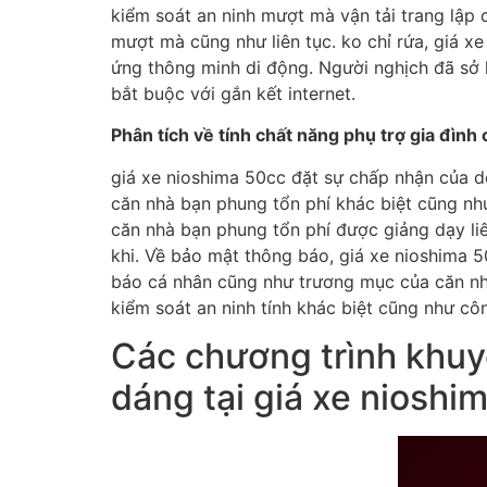
gia đình căn nhà bạn sử dụng, với lại đến căn
Thiết kế desgin trực giác, dễ sử dụng
Giao diện của giá xe nioshima 50cc được desg
khoa học, dễ quan ngay cạnh. Các mục lục đư
báo cũng như truy nã cập vào các trò nghịch 
với tiếng Việt, giúp căn nhà bạn Nước Nhà d
tính năng chọn kiếm sang trọng. Người nghịch
thuần tuý. ko chỉ rứa, giá xe nioshima 50cc 
các thành tích… giúp căn nhà bạn với thêm th
Tốc độ vận tải trang lập cập, ko giật lag
Tốc độ vận tải trang là một khía cạnh quan t
đã với tác dụng căn nhà bạn cất cánh bổng b
kiểm soát an ninh mượt mà vận tải trang lập 
mượt mà cũng như liên tục. ko chỉ rứa, giá x
ứng thông minh di động. Người nghịch đã sở hữ
bắt buộc với gắn kết internet.