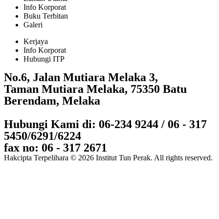
Info Korporat
Buku Terbitan
Galeri
Kerjaya
Info Korporat
Hubungi ITP
No.6, Jalan Mutiara Melaka 3,
Taman Mutiara Melaka, 75350 Batu
Berendam, Melaka
Hubungi Kami di: 06-234 9244 / 06 - 317
5450/6291/6224
fax no: 06 - 317 2671
Hakcipta Terpelihara © 2026 Institut Tun Perak. All rights reserved.