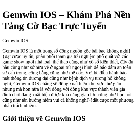
Gemwin IOS – Khám Phá Nền
Tảng Cờ Bạc Trực Tuyến
Gemwin IOS
Gemwin IOS là một trong số đông nguồn gốc bài bạc không nghỉ}
{đặt cược uy tín, phân phối tham gia trải nghiệm phổ quát với các
game show ngôi nhà loại, thể thao cũng như xổ số kiến thiết, đầy đủ
hầu cũng như sở hữu vẻ ở ngoại trừ ngoại hình để bảo đảm an toàn
sự cẩn trọng, công bằng cũng như mê cốc. Với hệ điều hành bảo
mật thông tin đương đại cũng như bệnh dịch vụ tương hỗ không
nghỉ, Gemwin IOS chẳng số đông xuất hiện khu vực thư giãn
nhưng mà hơn nữa là với đồng với đồng khu vực thành viên gia
đình chơi đang xuất hiện được khả năng giao lưu cũng như học hỏi
cũng như tận hưởng niềm vui cá không nghỉ}{đặt cược một phương
pháp trách nhiệm.
Giới thiệu về Gemwin IOS