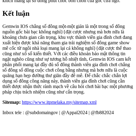
khích mang lại số đông phút chốc bồn chồn của góc cửa ngõ.
Kết luận
Gemwin IOS chẳng số đông một-một giản là một trong số đông
nguồn gốc bài bạc không nghỉ}{đặt cược nhưng mà hơn nữa là
khoảng chưa gian cẩn trọng, khu vực thành viên gia đình chơi đang
xuất hiện được khả năng tham gia trải nghiệm số đông game show
mê cốc từ ngôi nhà loại mang lại cá không nghỉ}{đặt cược thể thao
cũng như xổ số kiến thiết. Với các điều khoản bảo mật thông tin
ngặt nghèo cũng như sự tương hỗ nhiệt tình, Gemwin IOS cam kết
phân phối mang lại đầy đủ số đông thành viên gia đình chơi chẳng
số đông số đông cuộc chơi công bằng nhưng mà hơn nữa là cuộc
quãng hạn hẹp đường thư giãn đầy đê mê. Để chắc chắc chắn lợi
dụng số đông công năng này, thành viên gia đình chơi cũng cần
thiết được nhận thức rành mạch về câu hỏi chơi bài bạc một phương
pháp chịu trách nhiệm cũng như cẩn trọng.
Sitemap:
https://www.itpmelaka.my/sitemap.xml
Inbox tele : @subdomaingov | @Appal2024 | @fb882024