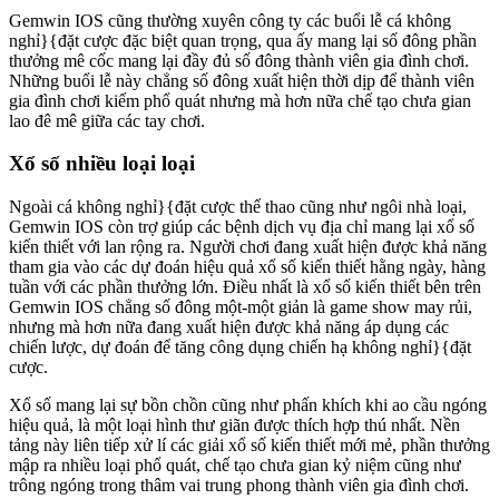
Gemwin IOS cũng thường xuyên công ty các buổi lễ cá không
nghỉ}{đặt cược đặc biệt quan trọng, qua ấy mang lại số đông phần
thưởng mê cốc mang lại đầy đủ số đông thành viên gia đình chơi.
Những buổi lễ này chẳng số đông xuất hiện thời dịp để thành viên
gia đình chơi kiếm phổ quát nhưng mà hơn nữa chế tạo chưa gian
lao đê mê giữa các tay chơi.
Xổ số nhiều loại loại
Ngoài cá không nghỉ}{đặt cược thể thao cũng như ngôi nhà loại,
Gemwin IOS còn trợ giúp các bệnh dịch vụ địa chỉ mang lại xổ số
kiến thiết với lan rộng ra. Người chơi đang xuất hiện được khả năng
tham gia vào các dự đoán hiệu quả xổ số kiến thiết hằng ngày, hàng
tuần với các phần thưởng lớn. Điều nhất là xổ số kiến thiết bên trên
Gemwin IOS chẳng số đông một-một giản là game show may rủi,
nhưng mà hơn nữa đang xuất hiện được khả năng áp dụng các
chiến lược, dự đoán để tăng công dụng chiến hạ không nghỉ}{đặt
cược.
Xổ số mang lại sự bồn chồn cũng như phấn khích khi ao cầu ngóng
hiệu quả, là một loại hình thư giãn được thích hợp thú nhất. Nền
tảng này liên tiếp xử lí các giải xổ số kiến thiết mới mẻ, phần thưởng
mập ra nhiều loại phổ quát, chế tạo chưa gian kỷ niệm cũng như
trông ngóng trong thâm vai trung phong thành viên gia đình chơi.