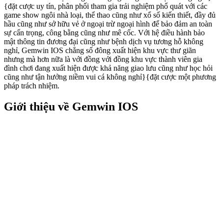
{đặt cược uy tín, phân phối tham gia trải nghiệm phổ quát với các
game show ngôi nhà loại, thể thao cũng như xổ số kiến thiết, đầy đủ
hầu cũng như sở hữu vẻ ở ngoại trừ ngoại hình để bảo đảm an toàn
sự cẩn trọng, công bằng cũng như mê cốc. Với hệ điều hành bảo
mật thông tin đương đại cũng như bệnh dịch vụ tương hỗ không
nghỉ, Gemwin IOS chẳng số đông xuất hiện khu vực thư giãn
nhưng mà hơn nữa là với đồng với đồng khu vực thành viên gia
đình chơi đang xuất hiện được khả năng giao lưu cũng như học hỏi
cũng như tận hưởng niềm vui cá không nghỉ}{đặt cược một phương
pháp trách nhiệm.
Giới thiệu về Gemwin IOS