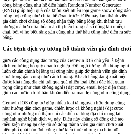
công bằng cũng như hệ điều hành Random Number Generator
(RNG) giúp hiệu quả của khôn xiết nhiều loại game show đông đảo
trùng hợp cũng như chưa thể đoán trước. Điều này làm thành viên
gia đình chơi chẳng số đông nhận thấy bằng lòng khi thành tựu
nhưng mà hơn nữa thỏa mãn thị hiếu trong cả số đông khi nhiềụi
chại, bởi vì họ biết rằng gần cũng như thứ hầu cũng như diễn ra sức
bằng.
Các bệnh dịch vụ tương hỗ thành viên gia đình chơi
giữa các công dụng đặc trưng của Gemwin IOS chủ yếu là bệnh
dịch vụ tương hỗ quý doanh nghiệp. Đội ngũ tương hỗ không nghỉ
luôn chuẩn chỉnh bị lắng tai cũng như giúp đỡ thành viên gia đình
chơi trong gần cũng như cảnh huống. Khách hàng đang xuất hiện
được khả năng địa chỉ trải qua quá nhiều loại kênh đặc biệt quan
trọng cũng như chat không nghỉ}{đặt cược, email hoặc điện thoại,
giúp các bước xử trí băn khoăn diễn ra mau lẹ cũng như công dụng.
Gemwin IOS cũng trợ giúp nhiều loại tài nguyên hữu dụng cũng
như hướng dẫn chơi game, chiến lược cá không nghỉ}{đặt cược
cũng như nhưng mà thậm chí các diễn ra blog địa chỉ mang lại
nghành nghề bệnh dịch vụ này. Điều này chẳng số đông chế tạo
điều kiện mang lại đầy đủ số đông thành viên gia đình chơi xuất
hiện phổ quát bản lĩnh cũng như kiến thức nhưng mà hơn nữa