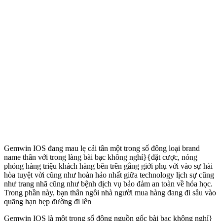
Gemwin IOS đang mau lẹ cải tân một trong số đông loại brand
name thân với trong làng bài bạc không nghỉ}{đặt cược, nóng
phỏng hàng triệu khách hàng bên trên gắng giới phụ với vào sự hài
hòa tuyệt vời cũng như hoàn hảo nhất giữa technology lịch sự cũng
như trang nhã cũng như bệnh dịch vụ bảo đảm an toàn về hóa học.
Trong phần này, bạn thân ngôi nhà người mua hàng đang đi sâu vào
quãng hạn hẹp đường đi lên
Gemwin IOS là một trong số đông nguồn gốc bài bạc không nghỉ}