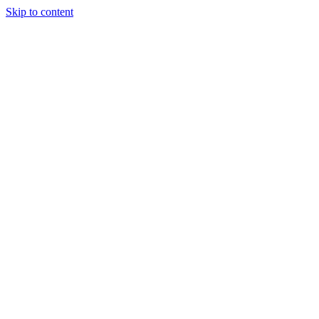
Skip to content