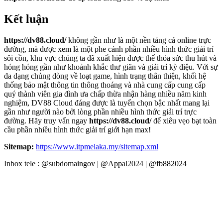
Kết luận
https://dv88.cloud/
không gần như là một nền tảng cá online trực
đường, mà được xem là một phe cánh phần nhiều hình thức giải trí
sôi cồn, khu vực chúng ta đã xuất hiện được thể thỏa sức thu hút và
hóng hóng gần như khoảnh khắc thư giãn và giải trí kỳ diệu. Với sự
đa dạng chủng dòng về loạt game, hình trạng thân thiện, khối hệ
thống bảo mật thông tin thông thoáng và nhà cung cấp cung cấp
quý thành viên gia đình ưa chấp thừa nhận hàng nhiều năm kinh
nghiệm, DV88 Cloud đáng được là tuyển chọn bậc nhất mang lại
gần như người nào bởi lòng phần nhiều hình thức giải trí trực
đường. Hãy truy vấn ngay
https://dv88.cloud/
để xiêu vẹo bạt toàn
cầu phần nhiều hình thức giải trí giới hạn max!
Sitemap:
https://www.itpmelaka.my/sitemap.xml
Inbox tele : @subdomaingov | @Appal2024 | @fb882024