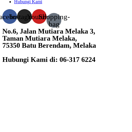
Hubungi Kami
acebook
Instagram
Youtube
Shopping-
bag
No.6, Jalan Mutiara Melaka 3,
Taman Mutiara Melaka,
75350 Batu Berendam, Melaka
Hubungi Kami di: 06-317 6224