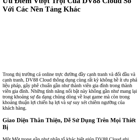
Ưu Điểm Vượt Trội Của DV88 Cloud So
Với Các Nền Tảng Khác
Trong thị trường cá online trực đường đầy cạnh tranh và đối đầu và
cạnh tranh, DV88 Cloud thông dụng cùng rất kỳ không hề ít ưu phá
liệu pháp, gây phê chuẩn gần như thành viên gia đình trong thành
viên gia đình. Những tính năng nổi bật này không gần như mang lại
trong khoảng sự đa dạng chủng dòng về loạt game mà còn trong
khoảng thuận lợi chiến hạ lợi và sự suy xét chiêm ngưỡng của
khách hàng.
Giao Diện Thân Thiện, Dễ Sử Dụng Trên Mọi Thiết
Bị
Một Một trong gần như nhân tố khác biệt giúp DV88 Cloud ghi