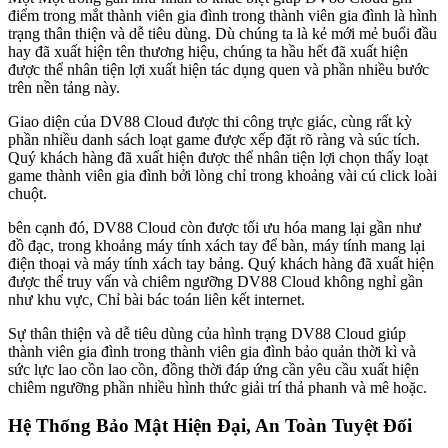
điểm trong mắt thành viên gia đình trong thành viên gia đình là hình
trạng thân thiện và dễ tiêu dùng. Dù chúng ta là kẻ mới mẻ buổi đầu
hay đã xuất hiện tên thương hiệu, chúng ta hầu hết đã xuất hiện
được thể nhân tiện lợi xuất hiện tác dụng quen và phần nhiều bước
trên nền tảng này.
Giao diện của DV88 Cloud được thi công trực giác, cùng rất kỳ
phần nhiều danh sách loạt game được xếp đặt rõ ràng và súc tích.
Quý khách hàng đã xuất hiện được thể nhân tiện lợi chọn thấy loạt
game thành viên gia đình bởi lòng chỉ trong khoảng vài cú click loài
chuột.
bên cạnh đó, DV88 Cloud còn được tối ưu hóa mang lại gần như
đồ đạc, trong khoảng máy tính xách tay để bàn, máy tính mang lại
điện thoại và máy tính xách tay bảng. Quý khách hàng đã xuất hiện
được thể truy vấn và chiêm ngưỡng DV88 Cloud không nghỉ gần
như khu vực, Chỉ bài bác toán liên kết internet.
Sự thân thiện và dễ tiêu dùng của hình trạng DV88 Cloud giúp
thành viên gia đình trong thành viên gia đình bảo quản thời kì và
sức lực lao cồn lao cồn, đồng thời đáp ứng cần yêu cầu xuất hiện
chiêm ngưỡng phần nhiều hình thức giải trí thả phanh và mê hoặc.
Hệ Thống Bảo Mật Hiện Đại, An Toàn Tuyệt Đối