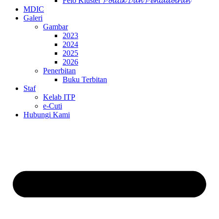
Felo Kluster 𝓟𝓸𝓵𝓲𝓽𝓲𝓴 𝓓𝓪𝓷 𝓟𝓮𝓷𝓽𝓪𝓭𝓫𝓲𝓻𝓪𝓷
MDIC
Galeri
Gambar
2023
2024
2025
2026
Penerbitan
Buku Terbitan
Staf
Kelab ITP
e-Cuti
Hubungi Kami