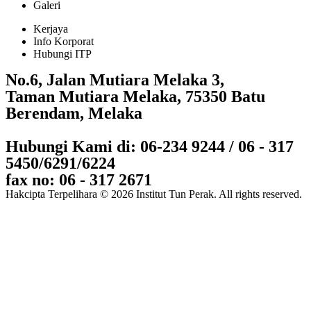
Galeri
Kerjaya
Info Korporat
Hubungi ITP
No.6, Jalan Mutiara Melaka 3,
Taman Mutiara Melaka, 75350 Batu
Berendam, Melaka
Hubungi Kami di: 06-234 9244 / 06 - 317
5450/6291/6224
fax no: 06 - 317 2671
Hakcipta Terpelihara © 2026 Institut Tun Perak. All rights reserved.