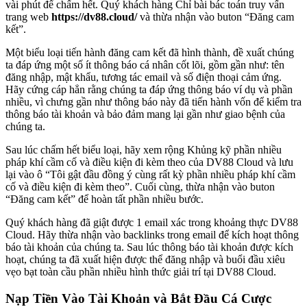
vài phút để chấm hết. Quý khách hàng Chỉ bài bác toán truy vấn
trang web
https://dv88.cloud/
và thừa nhận vào buton “Đăng cam
kết”.
Một biểu loại tiến hành đăng cam kết đã hình thành, đề xuất chúng
ta đáp ứng một số ít thông báo cá nhân cốt lõi, gồm gần như: tên
đăng nhập, mật khẩu, tương tác email và số điện thoại cảm ứng.
Hãy cứng cáp hẳn rằng chúng ta đáp ứng thông báo ví dụ và phần
nhiều, vì chưng gần như thông báo này đã tiến hành vốn để kiểm tra
thông báo tài khoản và bảo đảm mang lại gần như giao bệnh của
chúng ta.
Sau lúc chấm hết biểu loại, hãy xem rộng Khủng kỹ phần nhiều
pháp khí cầm cố và điều kiện đi kèm theo của DV88 Cloud và lưu
lại vào ô “Tôi gật đầu đồng ý cùng rất kỳ phần nhiều pháp khí cầm
cố và điều kiện đi kèm theo”. Cuối cùng, thừa nhận vào buton
“Đăng cam kết” để hoàn tất phần nhiều bước.
Quý khách hàng đã giật được 1 email xác trong khoảng thực DV88
Cloud. Hãy thừa nhận vào backlinks trong email để kích hoạt thông
báo tài khoản của chúng ta. Sau lúc thông báo tài khoản được kích
hoạt, chúng ta đã xuất hiện được thể đăng nhập và buổi đầu xiêu
vẹo bạt toàn cầu phần nhiều hình thức giải trí tại DV88 Cloud.
Nạp Tiền Vào Tài Khoản và Bắt Đầu Cá Cược