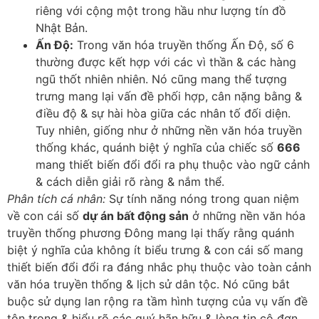
riêng với cộng một trong hầu như lượng tín đồ
Nhật Bản.
Ấn Độ:
Trong văn hóa truyền thống Ấn Độ, số 6
thường được kết hợp với các vì thần & các hàng
ngũ thốt nhiên nhiên. Nó cũng mang thể tượng
trưng mang lại vấn đề phối hợp, cân nặng bằng &
điều độ & sự hài hòa giữa các nhân tố đối diện.
Tuy nhiên, giống như ở những nền văn hóa truyền
thống khác, quánh biệt ý nghĩa của chiếc số
666
mang thiết biến đổi đổi ra phụ thuộc vào ngữ cảnh
& cách diễn giải rõ ràng & nắm thể.
Phân tích cá nhân:
Sự tính năng nóng trong quan niệm
về con cái số
dự án bất động sản
ở những nền văn hóa
truyền thống phương Đông mang lại thấy rằng quánh
biệt ý nghĩa của không ít biểu trưng & con cái số mang
thiết biến đổi đổi ra đáng nhắc phụ thuộc vào toàn cảnh
văn hóa truyền thống & lịch sử dân tộc. Nó cũng bắt
buộc sử dụng lan rộng ra tầm hình tượng của vụ vấn đề
tôn trọng & hiểu rõ các quý hãn hữu & lòng tin cô đơn