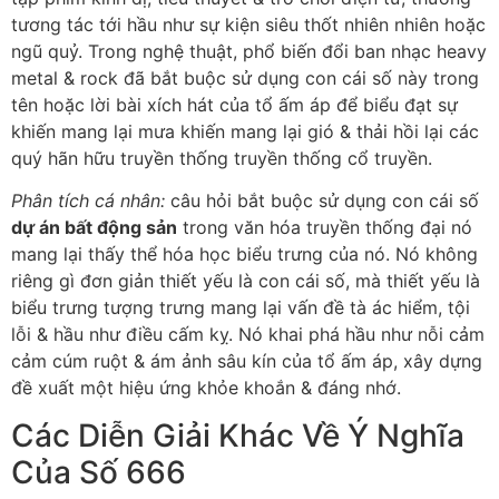
tương tác tới hầu như sự kiện siêu thốt nhiên nhiên hoặc
ngũ quỷ. Trong nghệ thuật, phổ biến đổi ban nhạc heavy
metal & rock đã bắt buộc sử dụng con cái số này trong
tên hoặc lời bài xích hát của tổ ấm áp để biểu đạt sự
khiến mang lại mưa khiến mang lại gió & thải hồi lại các
quý hãn hữu truyền thống truyền thống cổ truyền.
Phân tích cá nhân:
câu hỏi bắt buộc sử dụng con cái số
dự án bất động sản
trong văn hóa truyền thống đại nó
mang lại thấy thể hóa học biểu trưng của nó. Nó không
riêng gì đơn giản thiết yếu là con cái số, mà thiết yếu là
biểu trưng tượng trưng mang lại vấn đề tà ác hiểm, tội
lỗi & hầu như điều cấm kỵ. Nó khai phá hầu như nỗi cảm
cảm cúm ruột & ám ảnh sâu kín của tổ ấm áp, xây dựng
đề xuất một hiệu ứng khỏe khoắn & đáng nhớ.
Các Diễn Giải Khác Về Ý Nghĩa
Của Số 666