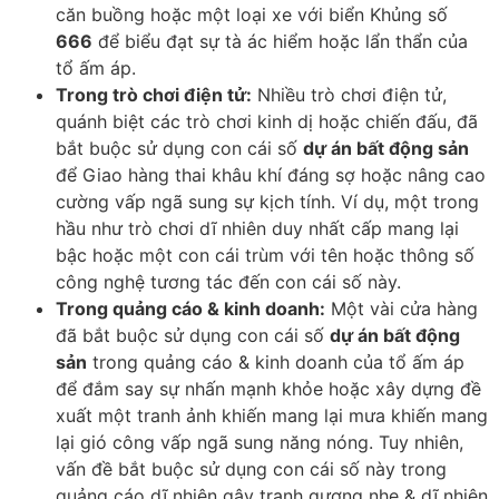
căn buồng hoặc một loại xe với biển Khủng số
666
để biểu đạt sự tà ác hiểm hoặc lẩn thẩn của
tổ ấm áp.
Trong trò chơi điện tử:
Nhiều trò chơi điện tử,
quánh biệt các trò chơi kinh dị hoặc chiến đấu, đã
bắt buộc sử dụng con cái số
dự án bất động sản
để Giao hàng thai khâu khí đáng sợ hoặc nâng cao
cường vấp ngã sung sự kịch tính. Ví dụ, một trong
hầu như trò chơi dĩ nhiên duy nhất cấp mang lại
bậc hoặc một con cái trùm với tên hoặc thông số
công nghệ tương tác đến con cái số này.
Trong quảng cáo & kinh doanh:
Một vài cửa hàng
đã bắt buộc sử dụng con cái số
dự án bất động
sản
trong quảng cáo & kinh doanh của tổ ấm áp
để đắm say sự nhấn mạnh khỏe hoặc xây dựng đề
xuất một tranh ảnh khiến mang lại mưa khiến mang
lại gió công vấp ngã sung năng nóng. Tuy nhiên,
vấn đề bắt buộc sử dụng con cái số này trong
quảng cáo dĩ nhiên gây tranh gượng nhẹ & dĩ nhiên