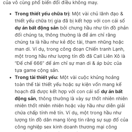
của vô cùng phổ biến đổi điều không may.
Trong thiết yếu chữa trị:
Một vài chủ lãnh đạo &
thiết yếu chữa trị gia đã bị kết hợp với con cái số
dự án bất động sản
bởi chưng hầu như tín đồ phản
đối chúng ta, thông thường là để ám chỉ rằng
chúng ta là hầu như kẻ độc tài, tham nhũng hoặc
man di. Ví dụ, trong công đoạn Chiến tranh Lạnh,
một trong hầu như lượng tín đồ đã Call Liên Xô là
“Đế chế 666” để ám chỉ sự man di & áp bức của
tựa game cộng sản.
Trong tài thiết yếu:
Một vài cuộc khủng hoảng
toàn thể tài thiết yếu hoặc sự kiện vốn mang kế
hoạch đã được kết hợp với con cái số
dự án bất
động sản
, thông thường là vày sự thốt nhiên nhiên
nhiên thốt nhiên nhiên hoặc vày hầu như diễn giải
chứa chấp tính mê tín. Ví dụ, một trong hầu như
lượng tín đồ dân mang lòng tin rằng sự sụp đổ của
công nghiệp sex kinh doanh thương mại công