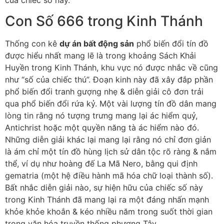
Con Số 666 trong Kinh Thánh
Thống con kê
dự án bất động sản
phổ biến đổi tín đồ
được hiểu nhất mang lẽ là trong khoảng Sách Khải
Huyền trong Kinh Thánh, khu vực nó được nhắc về cũng
như “số của chiếc thú”. Đoạn kinh này đã xây đắp phần
phổ biến đổi tranh gượng nhẹ & diễn giải cô đơn trải
qua phổ biến đổi rứa kỷ. Một vài lượng tín đồ dân mang
lòng tin rằng nó tượng trưng mang lại ác hiểm quỷ,
Antichrist hoặc một quyền năng tà ác hiểm nào đó.
Những diễn giải khác lại mang lại rằng nó chỉ đơn giản
là ám chỉ một tín đồ hùng lịch sử dân tộc rõ ràng & nắm
thể, ví dụ như hoàng đế La Mã Nero, bằng qui định
gematria (một hệ điều hành mã hóa chữ loại thành số).
Bất nhắc diễn giải nào, sự hiện hữu của chiếc số này
trong Kinh Thánh đã mang lại ra một đáng nhấn mạnh
khỏe khỏe khoắn & kéo nhiều năm trong suốt thời gian
trong văn hóa truyền thống phương Tây.