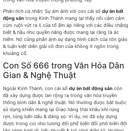
Phân tích cá nhân:
Sự ám ảnh với con cái số
dự án bất
động sản
trong Kinh Thánh mang lại thấy nỗi cảm cảm
cúm ruột vứt ra li của tổ ấm áp riêng với các điều chẳng
biết & hầu như quyền năng được mang lại rằng tà ác
hiểm. Nó cũng phản ánh sự dạng hình cách của tôn giáo
& tuấn kiệt diễn giải cô đơn của không ít ngôn trong
khoảng cổ.
Con Số 666 trong Văn Hóa Dân
Gian & Nghệ Thuật
Ngoài Kinh Thánh, con cái số
dự án bất động sản
còn
đã xây dựng được lan rộng ra trong văn hóa truyền
thống bình dân & nghệ thuật. Nó thường được bắt buộc
sử dụng khiến mang lại Giao hàng thai khâu khí rùng
rợn, túng bấn dấu & đáng sợ. Ví dụ, nó đã xây dựng
được trong coi như tương đối phổ biến đổi phổ biến đổi
tập phim kinh dị, tiểu thuyết & trò chơi điện tử, thường