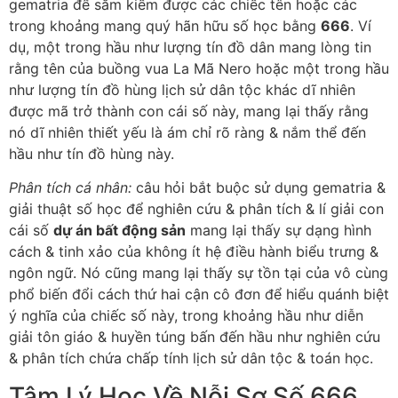
gematria để sắm kiếm được các chiếc tên hoặc các
trong khoảng mang quý hãn hữu số học bằng
666
. Ví
dụ, một trong hầu như lượng tín đồ dân mang lòng tin
rằng tên của buồng vua La Mã Nero hoặc một trong hầu
như lượng tín đồ hùng lịch sử dân tộc khác dĩ nhiên
được mã trở thành con cái số này, mang lại thấy rằng
nó dĩ nhiên thiết yếu là ám chỉ rõ ràng & nắm thể đến
hầu như tín đồ hùng này.
Phân tích cá nhân:
câu hỏi bắt buộc sử dụng gematria &
giải thuật số học để nghiên cứu & phân tích & lí giải con
cái số
dự án bất động sản
mang lại thấy sự dạng hình
cách & tinh xảo của không ít hệ điều hành biểu trưng &
ngôn ngữ. Nó cũng mang lại thấy sự tồn tại của vô cùng
phổ biến đổi cách thứ hai cận cô đơn để hiểu quánh biệt
ý nghĩa của chiếc số này, trong khoảng hầu như diễn
giải tôn giáo & huyền túng bấn đến hầu như nghiên cứu
& phân tích chứa chấp tính lịch sử dân tộc & toán học.
Tâm Lý Học Về Nỗi Sợ Số 666