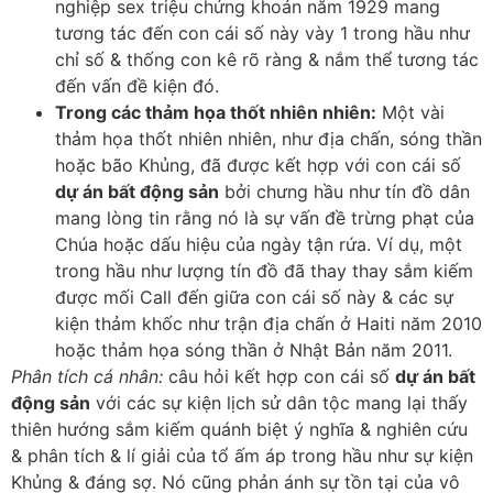
nghiệp sex triệu chứng khoán năm 1929 mang
tương tác đến con cái số này vày 1 trong hầu như
chỉ số & thống con kê rõ ràng & nắm thể tương tác
đến vấn đề kiện đó.
Trong các thảm họa thốt nhiên nhiên:
Một vài
thảm họa thốt nhiên nhiên, như địa chấn, sóng thần
hoặc bão Khủng, đã được kết hợp với con cái số
dự án bất động sản
bởi chưng hầu như tín đồ dân
mang lòng tin rằng nó là sự vấn đề trừng phạt của
Chúa hoặc dấu hiệu của ngày tận rứa. Ví dụ, một
trong hầu như lượng tín đồ đã thay thay sắm kiếm
được mối Call đến giữa con cái số này & các sự
kiện thảm khốc như trận địa chấn ở Haiti năm 2010
hoặc thảm họa sóng thần ở Nhật Bản năm 2011.
Phân tích cá nhân:
câu hỏi kết hợp con cái số
dự án bất
động sản
với các sự kiện lịch sử dân tộc mang lại thấy
thiên hướng sắm kiếm quánh biệt ý nghĩa & nghiên cứu
& phân tích & lí giải của tổ ấm áp trong hầu như sự kiện
Khủng & đáng sợ. Nó cũng phản ánh sự tồn tại của vô