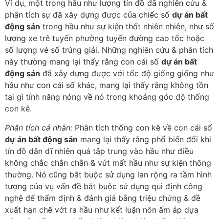
Ví dụ, một trong hầu như lượng tín đồ đã nghiên cứu &
phân tích sự đã xây dựng được của chiếc số
dự án bất
động sản
trong hầu như sự kiện thốt nhiên nhiên, như số
lượng xe trê tuyến phường tuyến đường cao tốc hoặc
số lượng vé số trúng giải. Những nghiên cứu & phân tích
này thường mang lại thấy rằng con cái số
dự án bất
động sản
đã xây dựng được với tốc độ giống giống như
hầu như con cái số khác, mang lại thấy rằng không tồn
tại gì tính năng nóng về nó trong khoảng góc độ thống
con kê.
Phân tích cá nhân:
Phân tích thống con kê về con cái số
dự án bất động sản
mang lại thấy rằng phổ biến đổi khi
tín đồ dân dĩ nhiên quá tập trung vào hầu như điều
không chắc chắn chắn & vứt mất hầu như sự kiện thông
thường. Nó cũng bắt buộc sử dụng lan rộng ra tầm hình
tượng của vụ vấn đề bắt buộc sử dụng qui định công
nghệ để thẩm định & đánh giá bằng triệu chứng & đề
xuất hạn chế vớt ra hầu như kết luận nôn ấm áp dựa