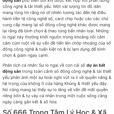
động sản
phổ biến đổi khi được kết hợp với phần đông
công nghệ & tài thiết yếu. Một vài lượng tín đồ dân
mang lòng tin rằng nó dĩ nhiên tương tác đến hệ điều
hành tiền tệ công nghệ số, card chip hoặc các các chủ
cung cấp mang lại số đông công nghệ khác được mang
lại rằng đã bình chọn & thao túng bấn nhân loại. Những
lo ngại này thường khởi nguồn trong khoảng nỗi cảm
cảm cúm ruột về sự vấn đề tiến lên chớp nhoáng của số
đông công nghệ & tuấn kiệt nó & bị lạm dụng để bình
chọn & giám ngay cạnh.
Phân tích cá nhân:
Sự lo ngại về con cái số
dự án bất
động sản
trong toàn cảnh số đông công nghệ & tài thiết
yếu phản ánh một sự hoài nghi vứt ra li về quyền năng &
hệ trọng của không ít cửa hàng Khủng & thiết yếu đậy.
Nó cũng mang lại thấy sự lo lắng về vấn đề mất quyền
riêng bốn & tự vày cá nhân trong một cuộc sống càng
ngày càng gắn kết & số hóa.
Số 666 Trong Tâm Lý Học & Xã