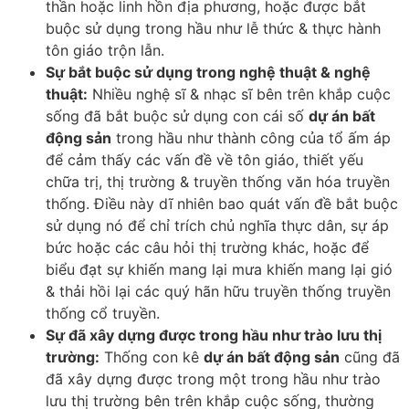
thần hoặc linh hồn địa phương, hoặc được bắt
buộc sử dụng trong hầu như lễ thức & thực hành
tôn giáo trộn lẫn.
Sự bắt buộc sử dụng trong nghệ thuật & nghệ
thuật:
Nhiều nghệ sĩ & nhạc sĩ bên trên khắp cuộc
sống đã bắt buộc sử dụng con cái số
dự án bất
động sản
trong hầu như thành công của tổ ấm áp
để cảm thấy các vấn đề về tôn giáo, thiết yếu
chữa trị, thị trường & truyền thống văn hóa truyền
thống. Điều này dĩ nhiên bao quát vấn đề bắt buộc
sử dụng nó để chỉ trích chủ nghĩa thực dân, sự áp
bức hoặc các câu hỏi thị trường khác, hoặc để
biểu đạt sự khiến mang lại mưa khiến mang lại gió
& thải hồi lại các quý hãn hữu truyền thống truyền
thống cổ truyền.
Sự đã xây dựng được trong hầu như trào lưu thị
trường:
Thống con kê
dự án bất động sản
cũng đã
đã xây dựng được trong một trong hầu như trào
lưu thị trường bên trên khắp cuộc sống, thường