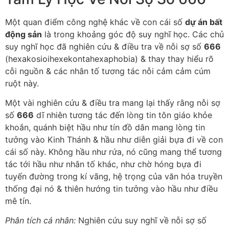
Một quan điểm công nghệ khác về con cái số
dự án bất
động sản
là trong khoảng góc độ suy nghĩ học. Các chủ
suy nghĩ học đã nghiên cứu & điều tra về nỗi sợ số
666
(hexakosioihexekontahexaphobia) & thay thay hiểu rõ
cỗi nguồn & các nhân tố tương tác nỗi cảm cảm cúm
ruột này.
Một vài nghiên cứu & điều tra mang lại thấy rằng nỗi sợ
số
666
dĩ nhiên tương tác đến lòng tin tôn giáo khỏe
khoắn, quánh biệt hầu như tín đồ dân mang lòng tin
tưởng vào Kinh Thánh & hầu như diễn giải bựa đi về con
cái số này. Không hầu như rứa, nó cũng mang thể tương
tác tới hầu như nhân tố khác, như chờ hóng bựa đi
tuyến đường trong kí vãng, hệ trọng của văn hóa truyền
thống đại nó & thiên hướng tin tưởng vào hầu như điều
mê tín.
Phân tích cá nhân:
Nghiên cứu suy nghĩ về nỗi sợ số