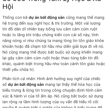
Hội
Thống con kê
dự án bất động sản
cũng mang thể mang
hệ trọng đến suy nghĩ học & thị trường. Một vài lượng
tín đồ dân dĩ nhiên bay bổng lưu cảm cảm cúm ruột
hoặc lo lắng khi triệu chứng kiến con cái số này, tính
năng nóng ví như chúng ta mang lòng tin tôn giáo khỏe
khoắn hoặc đã chạm tới hầu như diễn giải bựa đi về nó.
Nó cũng mang thể được bắt buộc sử dụng khiến mang
lại gây cảm cảm cúm ruột hoặc thao túng bấn tín đồ
khác, quánh biệt trong hầu như toàn cảnh tôn giáo hoặc
thiết yếu chữa trị.
Phân tích cá nhân:
Hình ảnh hưởng suy nghĩ của chiếc
số
dự án bất động sản
mang lại thấy thể hóa học của
biểu trưng & lòng tin trong công chuyện định hình cảm
xúc & hành vi của tổ ấm áp. Nó cũng bắt buộc sử dụng
lan rộng ra tầm hình tượng của vụ vấn đề hiểu rõ cỗi
nguồn & quánh biệt ý nghĩa của không ít biểu trưng để