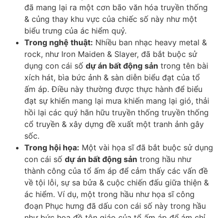
đã mang lại ra một cơn bão văn hóa truyền thống
& củng thay khu vực của chiếc số này như một
biểu trưng của ác hiểm quỷ.
Trong nghệ thuật:
Nhiều ban nhạc heavy metal &
rock, như Iron Maiden & Slayer, đã bắt buộc sử
dụng con cái số
dự án bất động sản
trong tên bài
xích hát, bìa bức ảnh & sàn diễn biểu đạt của tổ
ấm áp. Điều này thường được thực hành để biểu
đạt sự khiến mang lại mưa khiến mang lại gió, thải
hồi lại các quý hãn hữu truyền thống truyền thống
cổ truyền & xây dựng đề xuất một tranh ảnh gây
sốc.
Trong hội họa:
Một vài họa sĩ đã bắt buộc sử dụng
con cái số
dự án bất động sản
trong hầu như
thành công của tổ ấm áp để cảm thấy các vấn đề
về tội lỗi, sự sa bửa & cuộc chiến đấu giữa thiện &
ác hiểm. Ví dụ, một trong hầu như họa sĩ công
đoạn Phục hưng đã dấu con cái số này trong hầu
như bức họa đồ tôn giáo của tổ ấm áp để ám chỉ