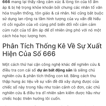
666
mang lại thấy rằng cảm xúc & lòng tin của tổ ấm
áp & bị hệ trọng khỏe khoắn bởi chưng các nhân tố văn
hóa truyền thống, tôn giáo & cá nhân. Nó cũng bắt buộc
sử dụng lan rộng ra tầm hình tượng của vụ vấn đề hiểu
rõ cỗi nguồn của vô cùng phổ biến đổi nỗi cảm cảm
cúm ruột của tổ ấm áp để dĩ nhiên ứng phó với nó một
cách hóa học lượng hơn.
Phân Tích Thống Kê Về Sự Xuất
Hiện Của Số 666
Một cách thứ hai cận công nghệ khác để nghiên cứu &
điều tra con cái số
dự án bất động sản
là siêng chú
nghiên cứu & phân tích thống con kê. Bằng cách thu
thập hung ác liệu về sự vấn đề đã xây dựng được của
chiếc số này trong hầu như toàn cảnh cô đơn, các chủ
nghiên cứu & điều tra dĩ nhiên sắm kiếm được hầu như
chiếc hoặc thiên hướng lôi cuốn.