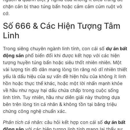
chặn cản bị thao túng bấn hoặc cảm cảm cúm ruột vô
cớ.
Số 666 & Các Hiện Tượng Tâm
Linh
Trong siêng chuyên ngành linh tính, con cái số
dự án bất
động sản
phổ biến đổi khi được kết hợp với các hiện
tượng huyền túng bấn hoặc siêu thốt nhiên nhiên. Một
vài lượng tín đồ dân mang lòng tin rằng nó dĩ nhiên thiết
yếu là dấu hiệu của sự vấn đề hiện hữu của không ít linh
hồn hoặc thực thể khác, hoặc một lời nhấn mạnh khỏe
về hầu như nguy hại dấu chứa chấp trong cuộc sống
linh tính. Tuy nhiên, hầu như diễn giải này thường dựa
bên trên lòng tin cá nhân & không tồn tại bằng triệu
chứng công nghệ chuẩn xác.
Phân tích cá nhân:
câu hỏi kết hợp con cái số
dự án bất
động sản
với các hiện tượng linh tính mang lại thấy sự