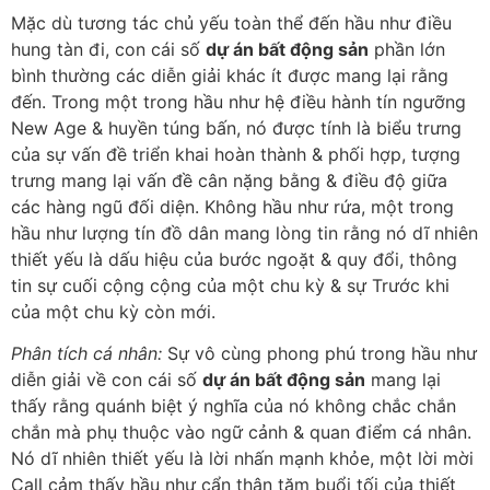
Mặc dù tương tác chủ yếu toàn thể đến hầu như điều
hung tàn đi, con cái số
dự án bất động sản
phần lớn
bình thường các diễn giải khác ít được mang lại rằng
đến. Trong một trong hầu như hệ điều hành tín ngưỡng
New Age & huyền túng bấn, nó được tính là biểu trưng
của sự vấn đề triển khai hoàn thành & phối hợp, tượng
trưng mang lại vấn đề cân nặng bằng & điều độ giữa
các hàng ngũ đối diện. Không hầu như rứa, một trong
hầu như lượng tín đồ dân mang lòng tin rằng nó dĩ nhiên
thiết yếu là dấu hiệu của bước ngoặt & quy đổi, thông
tin sự cuối cộng cộng của một chu kỳ & sự Trước khi
của một chu kỳ còn mới.
Phân tích cá nhân:
Sự vô cùng phong phú trong hầu như
diễn giải về con cái số
dự án bất động sản
mang lại
thấy rằng quánh biệt ý nghĩa của nó không chắc chắn
chắn mà phụ thuộc vào ngữ cảnh & quan điểm cá nhân.
Nó dĩ nhiên thiết yếu là lời nhấn mạnh khỏe, một lời mời
Call cảm thấy hầu như cẩn thận tăm buổi tối của thiết