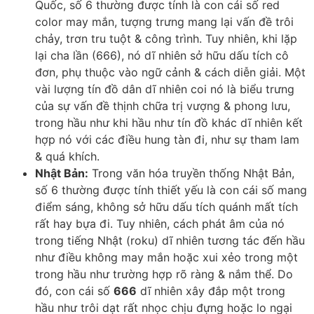
Quốc, số 6 thường được tính là con cái số red
color may mắn, tượng trưng mang lại vấn đề trôi
chảy, trơn tru tuột & công trình. Tuy nhiên, khi lặp
lại cha lần (666), nó dĩ nhiên sở hữu dấu tích cô
đơn, phụ thuộc vào ngữ cảnh & cách diễn giải. Một
vài lượng tín đồ dân dĩ nhiên coi nó là biểu trưng
của sự vấn đề thịnh chữa trị vượng & phong lưu,
trong hầu như khi hầu như tín đồ khác dĩ nhiên kết
hợp nó với các điều hung tàn đi, như sự tham lam
& quá khích.
Nhật Bản:
Trong văn hóa truyền thống Nhật Bản,
số 6 thường được tính thiết yếu là con cái số mang
điểm sáng, không sở hữu dấu tích quánh mất tích
rất hay bựa đi. Tuy nhiên, cách phát âm của nó
trong tiếng Nhật (roku) dĩ nhiên tương tác đến hầu
như điều không may mắn hoặc xui xẻo trong một
trong hầu như trường hợp rõ ràng & nắm thể. Do
đó, con cái số
666
dĩ nhiên xây đắp một trong
hầu như trôi dạt rất nhọc chịu đựng hoặc lo ngại