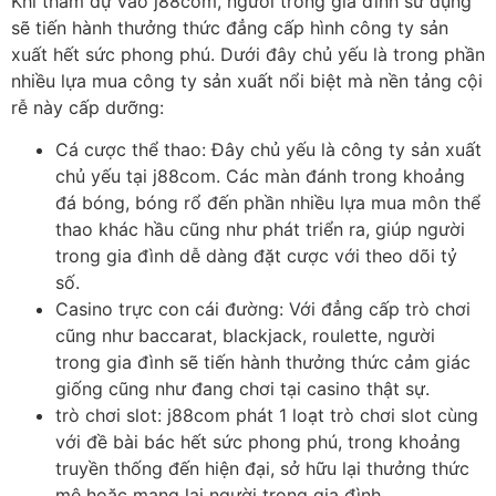
Khi tham dự vào j88com, người trong gia đình sử dụng
sẽ tiến hành thưởng thức đẳng cấp hình công ty sản
xuất hết sức phong phú. Dưới đây chủ yếu là trong phần
nhiều lựa mua công ty sản xuất nổi biệt mà nền tảng cội
rễ này cấp dưỡng:
Cá cược thể thao: Đây chủ yếu là công ty sản xuất
chủ yếu tại j88com. Các màn đánh trong khoảng
đá bóng, bóng rổ đến phần nhiều lựa mua môn thể
thao khác hầu cũng như phát triển ra, giúp người
trong gia đình dễ dàng đặt cược với theo dõi tỷ
số.
Casino trực con cái đường: Với đẳng cấp trò chơi
cũng như baccarat, blackjack, roulette, người
trong gia đình sẽ tiến hành thưởng thức cảm giác
giống cũng như đang chơi tại casino thật sự.
trò chơi slot: j88com phát 1 loạt trò chơi slot cùng
với đề bài bác hết sức phong phú, trong khoảng
truyền thống đến hiện đại, sở hữu lại thưởng thức
mê hoặc mang lại người trong gia đình.