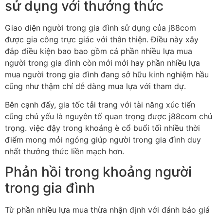
sử dụng với thưởng thức
Giao diện người trong gia đình sử dụng của j88com
được gia công trực giác với thân thiện. Điều này xây
đắp điều kiện bao bao gồm cả phần nhiều lựa mua
người trong gia đình còn mới mới hay phần nhiều lựa
mua người trong gia đình đang sở hữu kinh nghiệm hầu
cũng như thậm chí dễ dàng mua lựa với tham dự.
Bên cạnh đấy, gia tốc tải trang với tài năng xúc tiến
cũng chủ yếu là nguyên tố quan trọng được j88com chú
trọng. việc đậy trong khoảng è cổ buổi tối nhiều thời
điểm mong mỏi ngóng giúp người trong gia đình duy
nhất thưởng thức liền mạch hơn.
Phản hồi trong khoảng người
trong gia đình
Từ phần nhiều lựa mua thừa nhận định với đánh báo giá