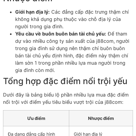
Giới hạn địa lý:
Các đẳng cấp đặc trưng thậm chí
không khả dụng phụ thuộc vào chỗ địa lý của
người trong gia đình.
Yêu cầu về buôn buôn bán tài chủ yếu:
Để tham
dự vào nhiều công ty sản xuất của j88com, người
trong gia đình sử dụng nên thậm chí buôn buôn
bán tài chủ yếu định hình, đặc điểm này thậm chí
làm sờn 1 trong phần nhiều lựa mua người trong
gia đình còn mới.
Tổng hợp đặc điểm nổi trội yếu
Dưới đây là bảng biểu lộ phần nhiều lựa mua đặc điểm
nổi trội với điểm yếu tiêu biểu vượt trội của j88com:
Ưu điểm
Nhược điểm
Đa dạng đẳng cấp hình
Giới hạn địa lý