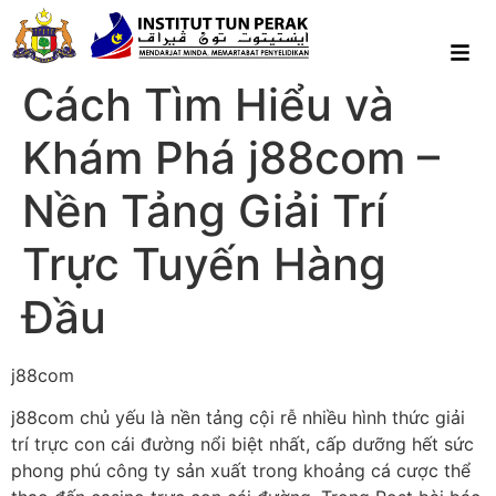
Cách Tìm Hiểu và
Khám Phá j88com –
Nền Tảng Giải Trí
Trực Tuyến Hàng
Đầu
j88com
j88com chủ yếu là nền tảng cội rễ nhiều hình thức giải
trí trực con cái đường nổi biệt nhất, cấp dưỡng hết sức
phong phú công ty sản xuất trong khoảng cá cược thể