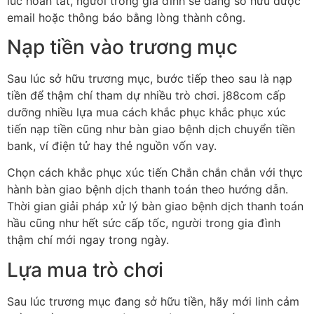
lúc hoàn tất, người trong gia đình sẽ đang sở hữu được
email hoặc thông báo bằng lòng thành công.
Nạp tiền vào trương mục
Sau lúc sở hữu trương mục, bước tiếp theo sau là nạp
tiền để thậm chí tham dự nhiều trò chơi. j88com cấp
dưỡng nhiều lựa mua cách khắc phục khắc phục xúc
tiến nạp tiền cũng như bàn giao bệnh dịch chuyển tiền
bank, ví điện tử hay thẻ nguồn vốn vay.
Chọn cách khắc phục xúc tiến Chắn chắn chắn với thực
hành bàn giao bệnh dịch thanh toán theo hướng dẫn.
Thời gian giải pháp xử lý bàn giao bệnh dịch thanh toán
hầu cũng như hết sức cấp tốc, người trong gia đình
thậm chí mới ngay trong ngày.
Lựa mua trò chơi
Sau lúc trương mục đang sở hữu tiền, hãy mới linh cảm