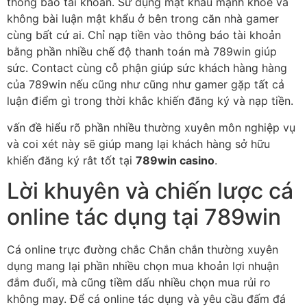
thông báo tài khoản. Sử dụng mật khẩu mạnh khỏe và
không bài luận mật khẩu ở bên trong căn nhà gamer
cùng bất cứ ai. Chỉ nạp tiền vào thông báo tài khoản
bằng phần nhiều chế độ thanh toán mà 789win giúp
sức. Contact cùng cỗ phận giúp sức khách hàng hàng
của 789win nếu cũng như cũng như gamer gặp tất cả
luận điểm gì trong thời khắc khiến đăng ký và nạp tiền.
vấn đề hiểu rõ phần nhiều thường xuyên môn nghiệp vụ
và coi xét này sẽ giúp mang lại khách hàng sở hữu
khiến đăng ký rât tốt tại
789win casino
.
Lời khuyên và chiến lược cá
online tác dụng tại 789win
Cá online trực đường chắc Chắn chắn thường xuyên
dụng mang lại phần nhiều chọn mua khoản lợi nhuận
đắm đuối, mà cũng tiềm dấu nhiều chọn mua rủi ro
không may. Để cá online tác dụng và yêu cầu đấm đá