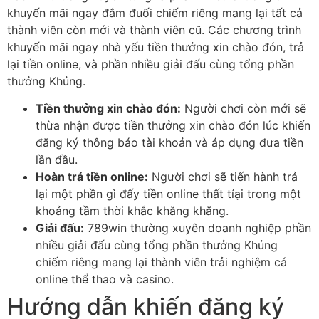
khuyến mãi ngay đắm đuối chiếm riêng mang lại tất cả
thành viên còn mới và thành viên cũ. Các chương trình
khuyến mãi ngay nhà yếu tiền thưởng xin chào đón, trả
lại tiền online, và phần nhiều giải đấu cùng tổng phần
thưởng Khủng.
Tiền thưởng xin chào đón:
Người chơi còn mới sẽ
thừa nhận được tiền thưởng xin chào đón lúc khiến
đăng ký thông báo tài khoản và áp dụng đưa tiền
lần đầu.
Hoàn trả tiền online:
Người chơi sẽ tiến hành trả
lại một phần gì đấy tiền online thất tíại trong một
khoảng tầm thời khắc khăng khăng.
Giải đấu:
789win thường xuyên doanh nghiệp phần
nhiều giải đấu cùng tổng phần thưởng Khủng
chiếm riêng mang lại thành viên trải nghiệm cá
online thể thao và casino.
Hướng dẫn khiến đăng ký