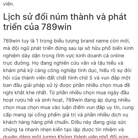
viên.
Lịch sử đổi núm thành và phát
triển của 789win
789win tuy là 1 trong biểu tượng brand name còn mới,
mà đội ngũ phát triển đứng sau lại sở hữu phổ biến kinh
nghiệm dày dặn trong lĩnh vực kinh doanh cá online
trực đường. Họ đang nghiên cứu vãn và tậu hiểu và
khám phá kỹ càng công nghiệp tình dục, hiểu rõ sự đòi
hỏi của thành viên đất chất hình chữ S và vun đắp một
ban đầu giải pháp xử lý được phần nhiều chọn mua đề
nghị khắt khe nhất. Từ phần nhiều chọn mua ngày đầu
hoạt rượu hễ và sinh hoạt, 789win đang áp dụng nhiều
chọn mua chọn mua vào luận điểm vun đắp uy tín, cung
cấp mang lại cống phẩm giá trị và phần nhiều dịch vụ
khách hàng hàng phê chuẩn. Điều này đang giúp sức
chúng ta nhanh nhẹn kiến tạo lập được tín nhiệm và
duyên dáng một lượng Khủng thành viên phổ đổi núm