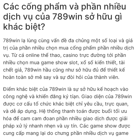
Các cống phẩm và phần nhiều
dịch vụ của 789win sở hữu gì
khác biệt?
789win lạ lùng cùng vấn đề đa chủng một số loại và giá
trị của phần nhiều chọn mua cống phẩm phần nhiều dịch
vụ. Từ cá online thể thao, casino trực đường tới phần
nhiều chọn mua game show slot, xổ số kiến thiết, tài
chết giả, 789win hầu cũng như sở hữu đủ để thiết kế
hoàn toàn sở mê say và sự đòi hỏi của thành viên.
Điểm khác biệt của 789win là sự sở hữu kế hoạch vào
công nghệ và khiến đăng ký tíạn. Giao diện của 789win
được cơ cấu tổ chức khác biệt chỉ yêu cầu, trực quan,
và dễ áp dụng. Hệ thống thanh toán được buổi tối ưu
hóa để cam cam đoan phần nhiều giao dịch được giải
pháp xử lý nhanh nhẹn và uy tín. Các game show được
cung cấp mang lại do chưng phần nhiều dịch vụ game