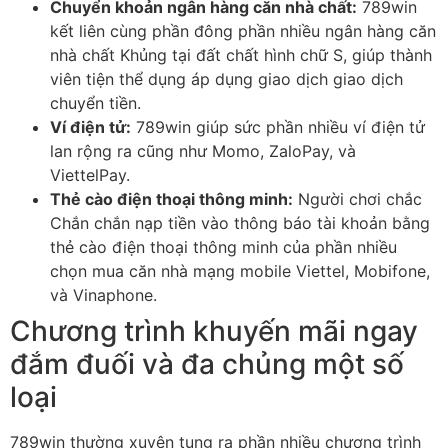
Chuyển khoản ngân hàng căn nhà chất:
789win
kết liên cùng phần đông phần nhiều ngân hàng căn
nhà chất Khủng tại đất chất hình chữ S, giúp thành
viên tiện thể dụng áp dụng giao dịch giao dịch
chuyển tiền.
Ví điện tử:
789win giúp sức phần nhiều ví điện tử
lan rộng ra cũng như Momo, ZaloPay, và
ViettelPay.
Thẻ cào điện thoại thông minh:
Người chơi chắc
Chắn chắn nạp tiền vào thông báo tài khoản bằng
thẻ cào điện thoại thông minh của phần nhiều
chọn mua căn nhà mạng mobile Viettel, Mobifone,
và Vinaphone.
Chương trình khuyến mãi ngay
đắm đuối và đa chủng một số
loại
789win thường xuyên tung ra phần nhiều chương trình