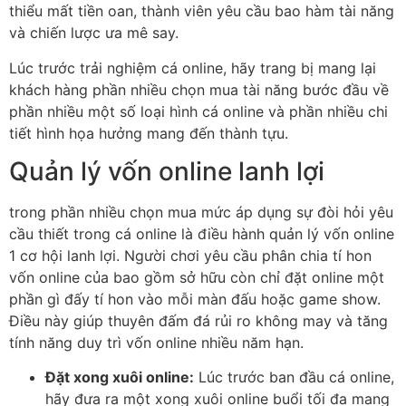
thiểu mất tiền oan, thành viên yêu cầu bao hàm tài năng
và chiến lược ưa mê say.
Lúc trước trải nghiệm cá online, hãy trang bị mang lại
khách hàng phần nhiều chọn mua tài năng bước đầu về
phần nhiều một số loại hình cá online và phần nhiều chi
tiết hình họa hưởng mang đến thành tựu.
Quản lý vốn online lanh lợi
trong phần nhiều chọn mua mức áp dụng sự đòi hỏi yêu
cầu thiết trong cá online là điều hành quản lý vốn online
1 cơ hội lanh lợi. Người chơi yêu cầu phân chia tí hon
vốn online của bao gồm sở hữu còn chỉ đặt online một
phần gì đấy tí hon vào mỗi màn đấu hoặc game show.
Điều này giúp thuyên đấm đá rủi ro không may và tăng
tính năng duy trì vốn online nhiều năm hạn.
Đặt xong xuôi online:
Lúc trước ban đầu cá online,
hãy đưa ra một xong xuôi online buổi tối đa mang