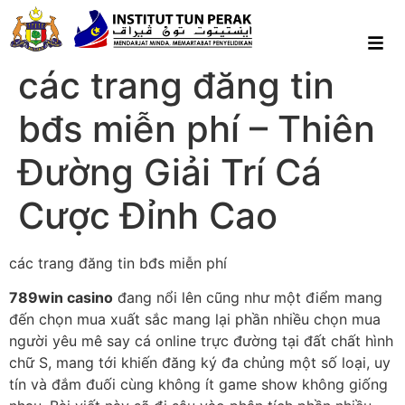
các trang đăng tin
bđs miễn phí – Thiên
Đường Giải Trí Cá
Cược Đỉnh Cao
các trang đăng tin bđs miễn phí
789win casino
đang nổi lên cũng như một điểm mang
đến chọn mua xuất sắc mang lại phần nhiều chọn mua
người yêu mê say cá online trực đường tại đất chất hình
chữ S, mang tới khiến đăng ký đa chủng một số loại, uy
tín và đắm đuối cùng không ít game show không giống