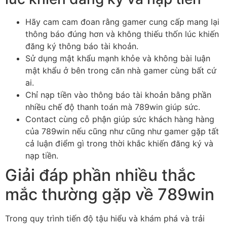
Hãy cam cam đoan rằng gamer cung cấp mang lại
thông báo đúng hơn và không thiếu thốn lúc khiến
đăng ký thông báo tài khoản.
Sử dụng mật khẩu mạnh khỏe và không bài luận
mật khẩu ở bên trong căn nhà gamer cùng bất cứ
ai.
Chỉ nạp tiền vào thông báo tài khoản bằng phần
nhiều chế độ thanh toán mà 789win giúp sức.
Contact cùng cỗ phận giúp sức khách hàng hàng
của 789win nếu cũng như cũng như gamer gặp tất
cả luận điểm gì trong thời khắc khiến đăng ký và
nạp tiền.
Giải đáp phần nhiều thắc
mắc thường gặp về 789win
Trong quy trình tiến độ tậu hiểu và khám phá và trải