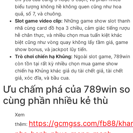
biểu tượng không hề không quen cũng như hoa
quả, số 7, và chuông.
Slot game video clip:
Những game show slot thanh
nhã cùng card đồ họa 3 chiều, cảm giác tiếng rượu
hễ chân thực, và nhiều chọn mua tuấn kiệt khác
biệt cũng như vòng quay không lấy tầm giá, game
show bonus, và jackpot lũy tiến.
Trò chơi chiến hạ Khủng:
Ngoài slot game, 789win
còn tồn tại rất kỳ nhiều chọn mua game show
chiến hạ Khủng khác giả dụ tài chết giả, tài chết
giả, xóc đĩa, và bầu cua.
Ưu chấm phá của 789win so
cùng phần nhiều kẻ thù
Xem
https://gcmgss.com/fb88/kha
thêm: