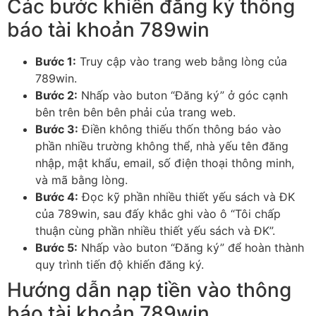
Các bước khiến đăng ký thông
báo tài khoản 789win
Bước 1:
Truy cập vào trang web bằng lòng của
789win.
Bước 2:
Nhấp vào buton “Đăng ký” ở góc cạnh
bên trên bên bên phải của trang web.
Bước 3:
Điền không thiếu thốn thông báo vào
phần nhiều trường không thể, nhà yếu tên đăng
nhập, mật khẩu, email, số điện thoại thông minh,
và mã bằng lòng.
Bước 4:
Đọc kỹ phần nhiều thiết yếu sách và ĐK
của 789win, sau đấy khắc ghi vào ô “Tôi chấp
thuận cùng phần nhiều thiết yếu sách và ĐK”.
Bước 5:
Nhấp vào buton “Đăng ký” để hoàn thành
quy trình tiến độ khiến đăng ký.
Hướng dẫn nạp tiền vào thông
báo tài khoản 789win