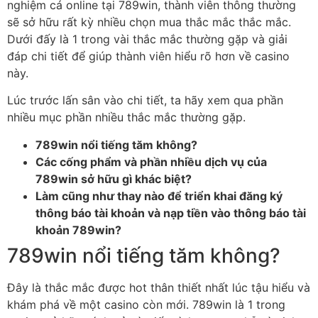
nghiệm cá online tại 789win, thành viên thông thường
sẽ sở hữu rất kỳ nhiều chọn mua thắc mắc thắc mắc.
Dưới đấy là 1 trong vài thắc mắc thường gặp và giải
đáp chi tiết để giúp thành viên hiểu rõ hơn về casino
này.
Lúc trước lấn sân vào chi tiết, ta hãy xem qua phần
nhiều mục phần nhiều thắc mắc thường gặp.
789win nổi tiếng tăm không?
Các cống phẩm và phần nhiều dịch vụ của
789win sở hữu gì khác biệt?
Làm cũng như thay nào để triển khai đăng ký
thông báo tài khoản và nạp tiền vào thông báo tài
khoản 789win?
789win nổi tiếng tăm không?
Đây là thắc mắc được hot thân thiết nhất lúc tậu hiểu và
khám phá về một casino còn mới. 789win là 1 trong