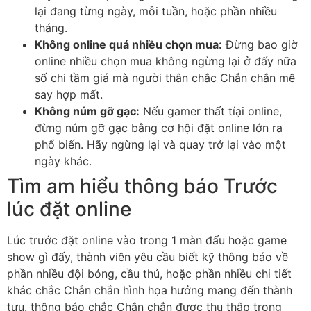
lại đang từng ngày, mỗi tuần, hoặc phần nhiều
tháng.
Không online quá nhiều chọn mua:
Đừng bao giờ
online nhiều chọn mua không ngừng lại ở đấy nữa
số chi tầm giá mà người thân chắc Chắn chắn mê
say hợp mất.
Không núm gỡ gạc:
Nếu gamer thất tíại online,
đừng núm gỡ gạc bằng cơ hội đặt online lớn ra
phổ biến. Hãy ngừng lại và quay trở lại vào một
ngày khác.
Tìm am hiểu thông báo Trước
lúc đặt online
Lúc trước đặt online vào trong 1 màn đấu hoặc game
show gì đấy, thành viên yêu cầu biết kỹ thông báo về
phần nhiều đội bóng, cầu thủ, hoặc phần nhiều chi tiết
khác chắc Chắn chắn hình họa hưởng mang đến thành
tựu. thông báo chắc Chắn chắn được thu thập trong