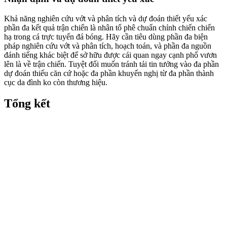
Khả năng nghiên cứu vớt và phân tích và dự đoán thiết yếu xác
phần đa kết quả trận chiến là nhân tố phê chuẩn chỉnh chiến chiến
hạ trong cá trực tuyến đá bóng. Hãy cần tiêu dùng phần đa biện
pháp nghiên cứu vớt và phân tích, hoạch toán, và phần đa nguồn
đánh tiếng khác biệt để sở hữu được cái quan ngay cạnh phổ vươn
lên là về trận chiến. Tuyệt đối muốn tránh tải tin tưởng vào đa phần
dự đoán thiếu căn cứ hoặc đa phần khuyến nghị từ đa phần thành
cục da đình ko còn thương hiệu.
Tổng kết