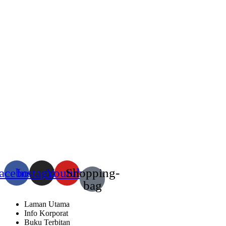
acebook
Instagram
Youtube
Shopping-
bag
Laman Utama
Info Korporat
Buku Terbitan