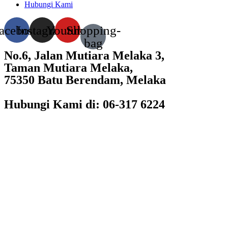
Hubungi Kami
acebook
Instagram
Youtube
Shopping-
bag
No.6, Jalan Mutiara Melaka 3,
Taman Mutiara Melaka,
75350 Batu Berendam, Melaka
Hubungi Kami di: 06-317 6224