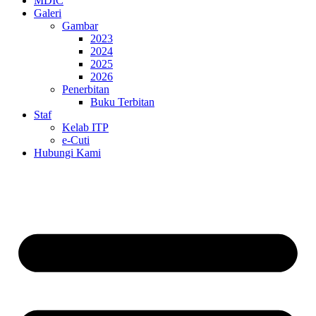
MDIC
Galeri
Gambar
2023
2024
2025
2026
Penerbitan
Buku Terbitan
Staf
Kelab ITP
e-Cuti
Hubungi Kami