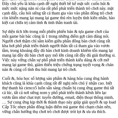
Đây chủ yếu là khía cạnh đề nghị thiết bề kế mặt sức cuốn hút &
mức mức nặng năn nỉ của rất phổ phát triển thành trò chơi này. mặt
cạnh đấy, câu hỏi siêng tất cả tham gia vào vào phần đông trò chơi
còn khiến mang lại mang lại game thủ rèn luyện tính kiên nhẫn, hào
kiệt cai chữa trị cảm tình & tinh thần tranh tài.
Sự diện tích lớn trong mỗi phiên phiên bản & tựa game chơi của
mỗi game bài bác cũng là 1 trong những điểm gợi cảm đáng nói.
Người chơi thậm chí sắm kiếm giữa phần đông bàn chơi cùng rất
kha hơi phổ phát triển thành người thân tất cả tham gia vào vươn
tầm, trong khoảng đầy đủ bàn chơi kinh doanh khiêm tốn mang lại
mang lại đầy đủ bàn chơi quy mô lớn cùng rất đầy đủ giải thưởng si.
Việc này vững chắn sự phổ phát triển thành kiểu dáng & cởi mở
mang lại game thủ, giảm thiểu triệu chứng trạng tuyệt vọng & chán
nản & củng cố tính thu hút mang lại trò chơi.
Cuối &, hóa học số lượng sản phẩm & hàng hóa cung ứng hành
khách cũng là khía cạnh cũng rất đề nghị nên chú ý nhận cao. biệt
thự thanh hà cienco5 luôn sẵn sàng chuẩn bị cung ứng game thủ tất
cả lúc, tất cả nơi siêng nom y phổ phát triển thành kênh liên lạc
vươn tầm như chat trực tuyến đường, email, điện thoại thông minh,
… Sự cung ứng kịp thời & thành thạo này giúp giải quyết & up load
Cấp Tốc nhẹn phần đông luận điểm mà game thủ chạm chán nên,
vững chắn hưởng thụ chơi trò chơi được trót lọt & ưa ưa thích.