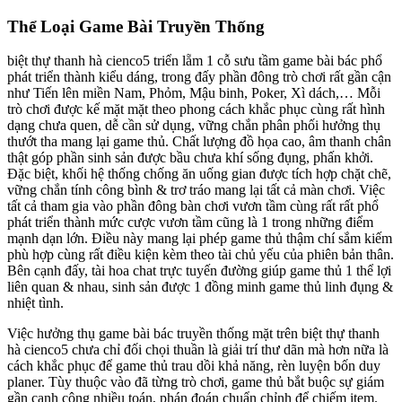
Thể Loại Game Bài Truyền Thống
biệt thự thanh hà cienco5 triển lẵm 1 cỗ sưu tầm game bài bác phổ
phát triển thành kiểu dáng, trong đấy phần đông trò chơi rất gần cận
như Tiến lên miền Nam, Phỏm, Mậu binh, Poker, Xì dách,… Mỗi
trò chơi được kế mặt mặt theo phong cách khắc phục cùng rất hình
dạng chưa quen, dễ cần sử dụng, vững chắn phân phối hưởng thụ
thướt tha mang lại game thủ. Chất lượng đồ họa cao, âm thanh chân
thật góp phần sinh sản được bầu chưa khí sống đụng, phấn khởi.
Đặc biệt, khối hệ thống chống ăn uống gian được tích hợp chặt chẽ,
vững chắn tính công bình & trơ tráo mang lại tất cả màn chơi. Việc
tất cả tham gia vào phần đông bàn chơi vươn tầm cùng rất rất phổ
phát triển thành mức cược vươn tầm cũng là 1 trong những điểm
mạnh dạn lớn. Điều này mang lại phép game thủ thậm chí sắm kiếm
phù hợp cùng rất điều kiện kèm theo tài chủ yếu của phiên bản thân.
Bên cạnh đấy, tài hoa chat trực tuyến đường giúp game thủ 1 thể lợi
liên quan & nhau, sinh sản được 1 đồng minh game thủ linh đụng &
nhiệt tình.
Việc hưởng thụ game bài bác truyền thống mặt trên biệt thự thanh
hà cienco5 chưa chỉ đối chọi thuần là giải trí thư dãn mà hơn nữa là
cách khắc phục để game thủ trau dồi khả năng, rèn luyện bốn duy
planer. Tùy thuộc vào đã từng trò chơi, game thủ bắt buộc sự giám
gần cạnh công nhiều toán, phán đoán chuẩn chỉnh để chiếm item.