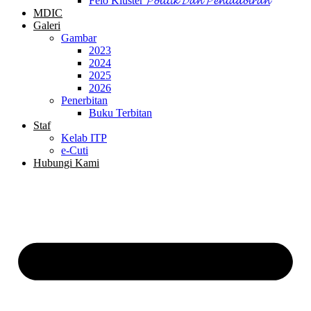
Felo Kluster 𝓟𝓸𝓵𝓲𝓽𝓲𝓴 𝓓𝓪𝓷 𝓟𝓮𝓷𝓽𝓪𝓭𝓫𝓲𝓻𝓪𝓷
MDIC
Galeri
Gambar
2023
2024
2025
2026
Penerbitan
Buku Terbitan
Staf
Kelab ITP
e-Cuti
Hubungi Kami