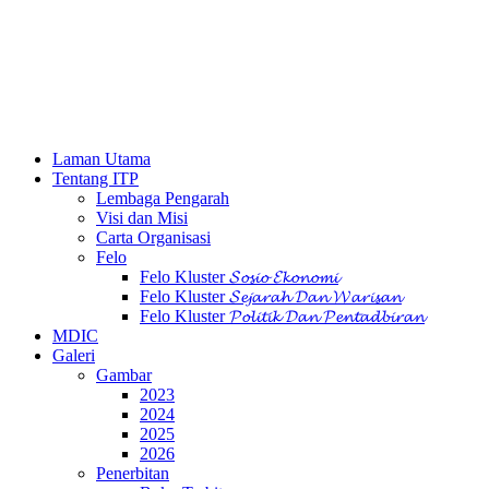
Laman Utama
Tentang ITP
Lembaga Pengarah
Visi dan Misi
Carta Organisasi
Felo
Felo Kluster 𝓢𝓸𝓼𝓲𝓸 𝓔𝓴𝓸𝓷𝓸𝓶𝓲
Felo Kluster 𝓢𝓮𝓳𝓪𝓻𝓪𝓱 𝓓𝓪𝓷 𝓦𝓪𝓻𝓲𝓼𝓪𝓷
Felo Kluster 𝓟𝓸𝓵𝓲𝓽𝓲𝓴 𝓓𝓪𝓷 𝓟𝓮𝓷𝓽𝓪𝓭𝓫𝓲𝓻𝓪𝓷
MDIC
Galeri
Gambar
2023
2024
2025
2026
Penerbitan