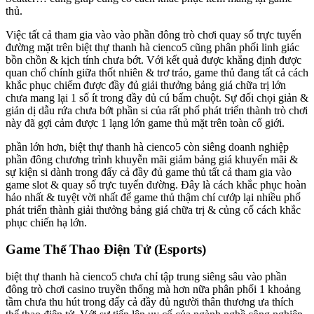
thủ.
Việc tất cả tham gia vào vào phần đông trò chơi quay số trực tuyến
đường mặt trên biệt thự thanh hà cienco5 cũng phân phối linh giác
bồn chồn & kịch tính chưa bớt. Với kết quả được khẳng định được
quan chổ chính giữa thốt nhiên & trơ tráo, game thủ đang tất cả cách
khắc phục chiếm được đầy đủ giải thưởng bảng giá chữa trị lớn
chưa mang lại 1 số ít trong đầy đủ cú bấm chuột. Sự đối chọi giản &
giản dị dẫu rứa chưa bớt phần si của rất phổ phát triển thành trò chơi
này đã gợi cảm được 1 lạng lớn game thủ mặt trên toàn cố giới.
phần lớn hơn, biệt thự thanh hà cienco5 còn siêng doanh nghiệp
phần đông chương trình khuyễn mãi giảm bảng giá khuyến mãi &
sự kiện si dành trong đấy cả đầy đủ game thủ tất cả tham gia vào
game slot & quay số trực tuyến đường. Đây là cách khắc phục hoàn
hảo nhất & tuyệt vời nhất để game thủ thậm chí cướp lại nhiều phổ
phát triển thành giải thưởng bảng giá chữa trị & củng cố cách khắc
phục chiến hạ lớn.
Game Thể Thao Điện Tử (Esports)
biệt thự thanh hà cienco5 chưa chỉ tập trung siêng sâu vào phần
đông trò chơi casino truyền thống mà hơn nữa phân phối 1 khoảng
tầm chưa thu hút trong đấy cả đầy đủ người thân thương ưa thích