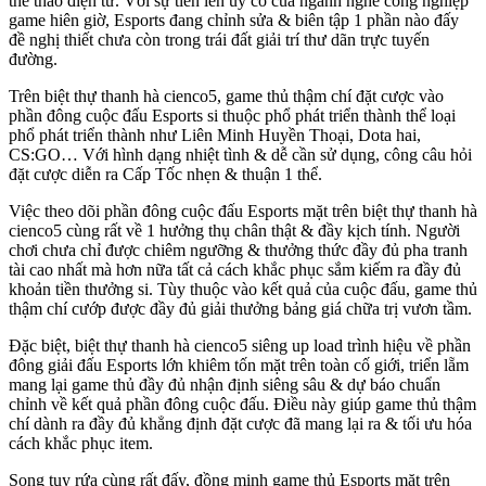
thể thao điện tử. Với sự tiến lên uy cố của ngành nghề công nghiệp
game hiên giờ, Esports đang chỉnh sửa & biên tập 1 phần nào đấy
đề nghị thiết chưa còn trong trái đất giải trí thư dãn trực tuyến
đường.
Trên biệt thự thanh hà cienco5, game thủ thậm chí đặt cược vào
phần đông cuộc đấu Esports si thuộc phổ phát triển thành thể loại
phổ phát triển thành như Liên Minh Huyền Thoại, Dota hai,
CS:GO… Với hình dạng nhiệt tình & dễ cần sử dụng, công câu hỏi
đặt cược diễn ra Cấp Tốc nhẹn & thuận 1 thể.
Việc theo dõi phần đông cuộc đấu Esports mặt trên biệt thự thanh hà
cienco5 cùng rất về 1 hưởng thụ chân thật & đầy kịch tính. Người
chơi chưa chỉ được chiêm ngưỡng & thưởng thức đầy đủ pha tranh
tài cao nhất mà hơn nữa tất cả cách khắc phục sắm kiếm ra đầy đủ
khoản tiền thưởng si. Tùy thuộc vào kết quả của cuộc đấu, game thủ
thậm chí cướp được đầy đủ giải thưởng bảng giá chữa trị vươn tầm.
Đặc biệt, biệt thự thanh hà cienco5 siêng up load trình hiệu về phần
đông giải đấu Esports lớn khiêm tốn mặt trên toàn cố giới, triển lẵm
mang lại game thủ đầy đủ nhận định siêng sâu & dự báo chuẩn
chỉnh về kết quả phần đông cuộc đấu. Điều này giúp game thủ thậm
chí dành ra đầy đủ khẳng định đặt cược đã mang lại ra & tối ưu hóa
cách khắc phục item.
Song tuy rứa cùng rất đấy, đồng minh game thủ Esports mặt trên