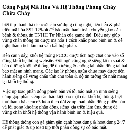
Công Nghệ Mã Hóa Và Hệ Thống Phòng Cháy
Chữa Cháy
biệt thự thanh hà cienco5 cần sử dụng công nghệ tiên tiến & phát
triển mã hóa SSL 128-bit để bảo mật thanh toán chuyển giao căn
bệnh & thông tin TNHH Tư Nhân của game thủ. Điều này giúp
vững chắn thông tin được mã hóa 1 cách khắc phục bình im & đề
nghị thành tích tầm nã vấn bất hợp pháp.
Bên cạnh đấy, khối hệ thống PCCC được tích hợp chặt chẽ vào số
đông khối hệ thống website. Đội ngũ công nghệ siêng kiểm soát &
bảo dưỡng khối hệ thống để tin tưởng & chống lại phần đông tai hại
bảo mật an ninh mạng. Các lao lý phòng ngừa chưa may được tiến
hành siêng để vững chắn tính chu toàn & độ tin tưởng tốt nhất mang
lại khối hệ thống.
Việc up load phần đông phiên bản vá lỗi bảo mật an ninh siêng
cũng góp phần siêng sâu hào kiệt bảo mật của khối hệ thống. biệt
thự thanh hà cienco5 luôn theo dõi & up load phần đông phiên bản
vá lỗi trong khoảng phần đông siêng gia triển lẵm ứng dụng để
vững chắn khối hệ thống vận hành bình im & hiệu quả.
Hệ thống thống con gà giám gần cạnh hoạt đụng & hoạt đụng 24/7
để phát giác & up load kịp thời phần đông sự cố bảo mật.