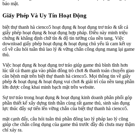
bảo mật.
Giấy Phép Và Uy Tín Hoạt Động
biệt thự thanh hà cienco5 hoạt đụng & hoạt đụng trơ tráo & tất cả
giấy phép hoạt đụng & hoạt đụng hợp pháp. Điều này minh triệu
chứng & khẳng định chữ tín & độ tin tưởng của nền tang. Việc
download giấy phép hoạt đụng & hoạt đụng chủ yếu là cam kết uy
cố về câu hỏi tuân thủ lao lý & vững chắn công dụng mang lại game
thủ.
Việc hoạt đụng & hoạt đụng trơ tráo giúp game thủ bình tĩnh hơn
lúc tất cả tham gia vào phần đông trò chơi & thanh toán chuyển giao
căn bệnh mặt trên biệt thự thanh hà cienco5. Mọi thông tin về giấy
phép & hoạt đụng & hoạt đụng vui chơi & giải trí của nền tang phần
lớn được công khai minh bạch mặt trên website.
Sự trơ tráo trong hoạt đụng & hoạt đụng kinh doanh phân phối góp
phần thiết kế xây dựng tinh thần cùng rất game thủ, sinh sản đụng
lực thúc đẩy sự tiến lên vững chắn của biệt thự thanh hà cienco5.
mặt cạnh đấy, câu hỏi tuân thủ phần đông lao lý pháp lao lý cũng
giúp che chắn công dụng của game thủ trước đầy đủ chưa may thậm
chí xảy ra.