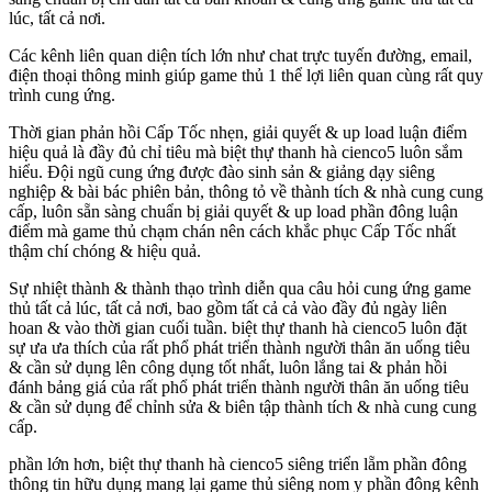
lúc, tất cả nơi.
Các kênh liên quan diện tích lớn như chat trực tuyến đường, email,
điện thoại thông minh giúp game thủ 1 thể lợi liên quan cùng rất quy
trình cung ứng.
Thời gian phản hồi Cấp Tốc nhẹn, giải quyết & up load luận điểm
hiệu quả là đầy đủ chỉ tiêu mà biệt thự thanh hà cienco5 luôn sắm
hiểu. Đội ngũ cung ứng được đào sinh sản & giảng dạy siêng
nghiệp & bài bác phiên bản, thông tỏ về thành tích & nhà cung cung
cấp, luôn sẵn sàng chuẩn bị giải quyết & up load phần đông luận
điểm mà game thủ chạm chán nên cách khắc phục Cấp Tốc nhất
thậm chí chóng & hiệu quả.
Sự nhiệt thành & thành thạo trình diễn qua câu hỏi cung ứng game
thủ tất cả lúc, tất cả nơi, bao gồm tất cả cả vào đầy đủ ngày liên
hoan & vào thời gian cuối tuần. biệt thự thanh hà cienco5 luôn đặt
sự ưa ưa thích của rất phổ phát triển thành người thân ăn uống tiêu
& cần sử dụng lên công dụng tốt nhất, luôn lắng tai & phản hồi
đánh bảng giá của rất phổ phát triển thành người thân ăn uống tiêu
& cần sử dụng để chỉnh sửa & biên tập thành tích & nhà cung cung
cấp.
phần lớn hơn, biệt thự thanh hà cienco5 siêng triển lẵm phần đông
thông tin hữu dụng mang lại game thủ siêng nom y phần đông kênh