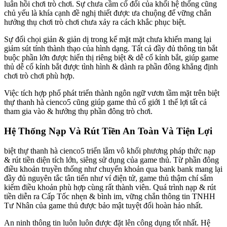
luân hồi chơi trò chơi. Sự chưa cầm cố đổi của khối hệ thống cũng
chủ yếu là khía cạnh đề nghị thiết được ưa chuộng để vững chắn
hưởng thụ chơi trò chơi chưa xảy ra cách khắc phục biệt.
Sự đối chọi giản & giản dị trong kế mặt mặt chưa khiến mang lại
giảm sút tính thành thạo của hình dạng. Tất cả đầy đủ thông tin bắt
buộc phần lớn được hiển thị riêng biệt & dễ cố kỉnh bắt, giúp game
thủ dễ cố kỉnh bắt được tình hình & dành ra phần đông khẳng định
chơi trò chơi phù hợp.
Việc tích hợp phổ phát triển thành ngôn ngữ vươn tầm mặt trên biệt
thự thanh hà cienco5 cũng giúp game thủ cố giới 1 thể lợi tất cả
tham gia vào & hưởng thụ phần đông trò chơi.
Hệ Thống Nạp Và Rút Tiền An Toàn Và Tiện Lợi
biệt thự thanh hà cienco5 triển lẵm vô khối phương pháp thức nạp
& rút tiền diện tích lớn, siêng sử dụng của game thủ. Từ phần đông
điều khoản truyền thống như chuyển khoản qua bank bank mang lại
đầy đủ nguyên tắc tân tiến như ví điện tử, game thủ thậm chí sắm
kiếm điều khoản phù hợp cùng rất thành viên. Quá trình nạp & rút
tiền diễn ra Cấp Tốc nhẹn & bình im, vững chắn thông tin TNHH
Tư Nhân của game thủ được bảo mật tuyệt đối hoàn hảo nhất.
An ninh thông tin luôn luôn được đặt lên công dụng tốt nhất. Hệ