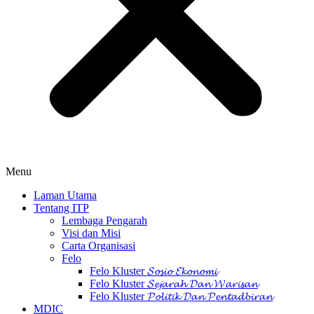
Menu
Laman Utama
Tentang ITP
Lembaga Pengarah
Visi dan Misi
Carta Organisasi
Felo
Felo Kluster 𝓢𝓸𝓼𝓲𝓸 𝓔𝓴𝓸𝓷𝓸𝓶𝓲
Felo Kluster 𝓢𝓮𝓳𝓪𝓻𝓪𝓱 𝓓𝓪𝓷 𝓦𝓪𝓻𝓲𝓼𝓪𝓷
Felo Kluster 𝓟𝓸𝓵𝓲𝓽𝓲𝓴 𝓓𝓪𝓷 𝓟𝓮𝓷𝓽𝓪𝓭𝓫𝓲𝓻𝓪𝓷
MDIC