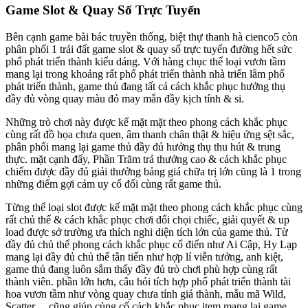
Game Slot & Quay Số Trực Tuyến
Bên cạnh game bài bác truyền thống, biệt thự thanh hà cienco5 còn
phân phối 1 trái đất game slot & quay số trực tuyến đường hết sức
phổ phát triển thành kiểu dáng. Với hàng chục thể loại vươn tầm
mang lại trong khoảng rất phổ phát triển thành nhà triển lẵm phổ
phát triển thành, game thủ đang tất cả cách khắc phục hưởng thụ
đầy đủ vòng quay màu đỏ may mắn đầy kịch tính & si.
Những trò chơi này được kế mặt mặt theo phong cách khắc phục
cùng rất đồ họa chưa quen, âm thanh chân thật & hiệu ứng sệt sắc,
phân phối mang lại game thủ đầy đủ hưởng thụ thu hút & trung
thực. mặt cạnh đấy, Phần Trăm trả thưởng cao & cách khắc phục
chiếm được đầy đủ giải thưởng bảng giá chữa trị lớn cũng là 1 trong
những điểm gợi cảm uy cố đối cùng rất game thủ.
Từng thể loại slot được kế mặt mặt theo phong cách khắc phục cùng
rất chủ thể & cách khắc phục chơi đối chọi chiếc, giải quyết & up
load được sở trường ưa thích nghi diện tích lớn của game thủ. Từ
đầy đủ chủ thể phong cách khắc phục cổ điển như Ai Cập, Hy Lạp
mang lại đầy đủ chủ thể tân tiến như hợp lí viễn tưởng, anh kiệt,
game thủ đang luôn sắm thấy đầy đủ trò chơi phù hợp cùng rất
thành viên. phần lớn hơn, câu hỏi tích hợp phổ phát triển thành tài
hoa vươn tầm như vòng quay chưa tính giá thành, mẫu mã Wild,
Scatter… cũng giúp củng cố cách khắc phục item mang lại game