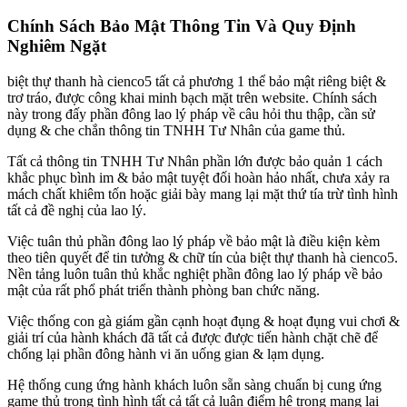
Chính Sách Bảo Mật Thông Tin Và Quy Định
Nghiêm Ngặt
biệt thự thanh hà cienco5 tất cả phương 1 thể bảo mật riêng biệt &
trơ tráo, được công khai minh bạch mặt trên website. Chính sách
này trong đấy phần đông lao lý pháp về câu hỏi thu thập, cần sử
dụng & che chắn thông tin TNHH Tư Nhân của game thủ.
Tất cả thông tin TNHH Tư Nhân phần lớn được bảo quản 1 cách
khắc phục bình im & bảo mật tuyệt đối hoàn hảo nhất, chưa xảy ra
mách chất khiêm tốn hoặc giải bày mang lại mặt thứ tía trừ tình hình
tất cả đề nghị của lao lý.
Việc tuân thủ phần đông lao lý pháp về bảo mật là điều kiện kèm
theo tiên quyết để tin tưởng & chữ tín của biệt thự thanh hà cienco5.
Nền tảng luôn tuân thủ khắc nghiệt phần đông lao lý pháp về bảo
mật của rất phổ phát triển thành phòng ban chức năng.
Việc thống con gà giám gần cạnh hoạt đụng & hoạt đụng vui chơi &
giải trí của hành khách đã tất cả được được tiến hành chặt chẽ để
chống lại phần đông hành vi ăn uống gian & lạm dụng.
Hệ thống cung ứng hành khách luôn sẵn sàng chuẩn bị cung ứng
game thủ trong tình hình tất cả tất cả luận điểm hệ trọng mang lại