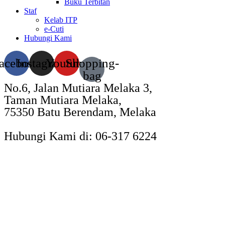
Buku Terbitan
Staf
Kelab ITP
e-Cuti
Hubungi Kami
acebook
Instagram
Youtube
Shopping-
bag
No.6, Jalan Mutiara Melaka 3,
Taman Mutiara Melaka,
75350 Batu Berendam, Melaka
Hubungi Kami di: 06-317 6224