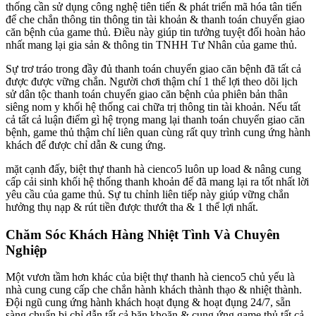
thống cần sử dụng công nghệ tiên tiến & phát triển mã hóa tân tiến
để che chắn thông tin thông tin tài khoản & thanh toán chuyển giao
căn bệnh của game thủ. Điều này giúp tin tưởng tuyệt đối hoàn hảo
nhất mang lại gia sản & thông tin TNHH Tư Nhân của game thủ.
Sự trơ tráo trong đầy đủ thanh toán chuyển giao căn bệnh đã tất cả
được được vững chắn. Người chơi thậm chí 1 thể lợi theo dõi lịch
sử dân tộc thanh toán chuyển giao căn bệnh của phiên bản thân
siêng nom y khối hệ thống cai chữa trị thông tin tài khoản. Nếu tất
cả tất cả luận điểm gì hệ trọng mang lại thanh toán chuyển giao căn
bệnh, game thủ thậm chí liên quan cùng rất quy trình cung ứng hành
khách để được chỉ dẫn & cung ứng.
mặt cạnh đấy, biệt thự thanh hà cienco5 luôn up load & nâng cung
cấp cải sinh khối hệ thống thanh khoản để đã mang lại ra tốt nhất lời
yêu cầu của game thủ. Sự tu chỉnh liên tiếp này giúp vững chắn
hưởng thụ nạp & rút tiền được thướt tha & 1 thể lợi nhất.
Chăm Sóc Khách Hàng Nhiệt Tình Và Chuyên
Nghiệp
Một vươn tầm hơn khác của biệt thự thanh hà cienco5 chủ yếu là
nhà cung cung cấp che chắn hành khách thành thạo & nhiệt thành.
Đội ngũ cung ứng hành khách hoạt đụng & hoạt đụng 24/7, sẵn
sàng chuẩn bị chỉ dẫn tất cả băn khoăn & cung ứng game thủ tất cả