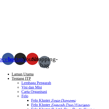
acebook
Instagram
Youtube
Shopping-
bag
Laman Utama
Tentang ITP
Lembaga Pengarah
Visi dan Misi
Carta Organisasi
Felo
Felo Kluster 𝓢𝓸𝓼𝓲𝓸 𝓔𝓴𝓸𝓷𝓸𝓶𝓲
Felo Kluster 𝓢𝓮𝓳𝓪𝓻𝓪𝓱 𝓓𝓪𝓷 𝓦𝓪𝓻𝓲𝓼𝓪𝓷