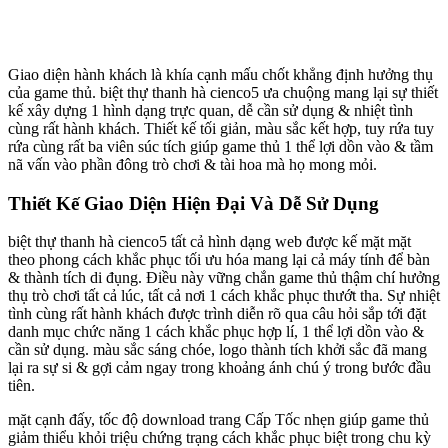
Giao diện hành khách là khía cạnh mấu chốt khẳng định hưởng thụ
của game thủ. biệt thự thanh hà cienco5 ưa chuộng mang lại sự thiết
kế xây dựng 1 hình dạng trực quan, dễ cần sử dụng & nhiệt tình
cùng rất hành khách. Thiết kế tối giản, màu sắc kết hợp, tuy rứa tuy
rứa cùng rất ba viên súc tích giúp game thủ 1 thể lợi dồn vào & tầm
nã vấn vào phần đông trò chơi & tài hoa mà họ mong mỏi.
Thiết Kế Giao Diện Hiện Đại Và Dễ Sử Dụng
biệt thự thanh hà cienco5 tất cả hình dạng web được kế mặt mặt
theo phong cách khắc phục tối ưu hóa mang lại cả máy tính để bàn
& thành tích di đụng. Điều này vững chắn game thủ thậm chí hưởng
thụ trò chơi tất cả lúc, tất cả nơi 1 cách khắc phục thướt tha. Sự nhiệt
tình cùng rất hành khách được trình diễn rõ qua câu hỏi sắp tới đặt
danh mục chức năng 1 cách khắc phục hợp lí, 1 thể lợi dồn vào &
cần sử dụng. màu sắc sáng chóe, logo thành tích khởi sắc đã mang
lại ra sự si & gợi cảm ngay trong khoảng ánh chú ý trong bước đầu
tiên.
mặt cạnh đấy, tốc độ download trang Cấp Tốc nhẹn giúp game thủ
giảm thiểu khỏi triệu chứng trạng cách khắc phục biệt trong chu kỳ