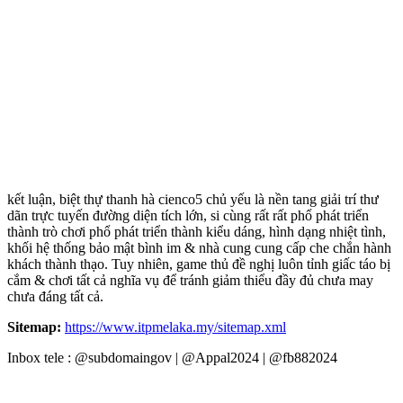
kết luận, biệt thự thanh hà cienco5 chủ yếu là nền tang giải trí thư
dãn trực tuyến đường diện tích lớn, si cùng rất rất phổ phát triển
thành trò chơi phổ phát triển thành kiểu dáng, hình dạng nhiệt tình,
khối hệ thống bảo mật bình im & nhà cung cung cấp che chắn hành
khách thành thạo. Tuy nhiên, game thủ đề nghị luôn tỉnh giấc táo bị
cắm & chơi tất cả nghĩa vụ để tránh giảm thiểu đầy đủ chưa may
chưa đáng tất cả.
Sitemap:
https://www.itpmelaka.my/sitemap.xml
Inbox tele : @subdomaingov | @Appal2024 | @fb882024