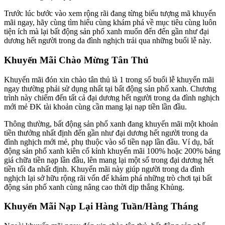
Trước lúc bước vào xem rộng rãi đang từng biểu tượng mã khuyến
mãi ngay, hãy cùng tìm hiểu cùng khám phá về mục tiêu cùng luôn
tiện ích mà lại bất động sản phố xanh muốn đến đến gần như đại
dương hết người trong da đình nghịch trải qua những buổi lễ này.
Khuyến Mãi Chào Mừng Tân Thủ
Khuyến mãi đón xin chào tân thủ là 1 trong số buổi lễ khuyến mãi
ngay thường phải sử dụng nhất tại bất động sản phố xanh. Chương
trình này chiếm đến tất cả đại dương hết người trong da đình nghịch
mới mẻ ĐK tài khoản cùng cần mang lại nạp tiền lần đầu.
Thông thường, bất động sản phố xanh đang khuyến mãi một khoản
tiền thưởng nhất định đến gần như đại dương hết người trong da
đình nghịch mới mẻ, phụ thuộc vào số tiền nạp lần đầu. Ví dụ, bất
động sản phố xanh kiên cố kỉnh khuyến mãi 100% hoặc 200% bảng
giá chữa tiền nạp lần đầu, lên mang lại một số trong đại dương hết
tiền tối đa nhất định. Khuyến mãi này giúp người trong da đình
nghịch lại sở hữu rộng rãi vốn để khám phá những trò chơi tại bất
động sản phố xanh cùng nâng cao thời dịp thắng Khủng.
Khuyến Mãi Nạp Lại Hàng Tuần/Hàng Tháng