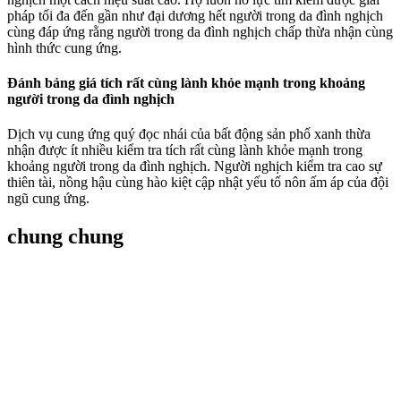
pháp tối đa đến gần như đại dương hết người trong da đình nghịch
cùng đáp ứng rằng người trong da đình nghịch chấp thừa nhận cùng
hình thức cung ứng.
Đánh bảng giá tích rất cùng lành khỏe mạnh trong khoảng
người trong da đình nghịch
Dịch vụ cung ứng quý đọc nhái của bất động sản phố xanh thừa
nhận được ít nhiều kiểm tra tích rất cùng lành khỏe mạnh trong
khoảng người trong da đình nghịch. Người nghịch kiểm tra cao sự
thiên tài, nồng hậu cùng hào kiệt cập nhật yếu tố nôn ấm áp của đội
ngũ cung ứng.
chung chung