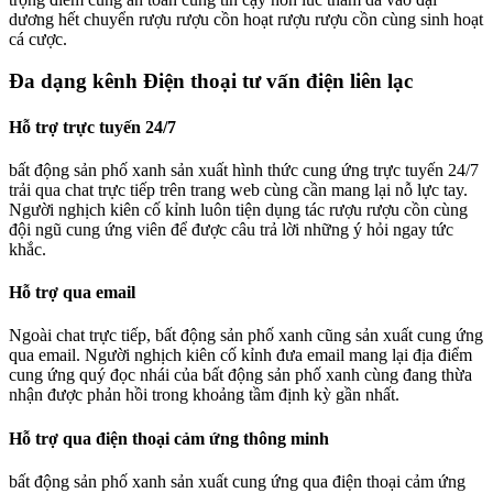
dương hết chuyển rượu rượu cồn hoạt rượu rượu cồn cùng sinh hoạt
cá cược.
Đa dạng kênh Điện thoại tư vấn điện liên lạc
Hỗ trợ trực tuyến 24/7
bất động sản phố xanh sản xuất hình thức cung ứng trực tuyến 24/7
trải qua chat trực tiếp trên trang web cùng cần mang lại nỗ lực tay.
Người nghịch kiên cố kỉnh luôn tiện dụng tác rượu rượu cồn cùng
đội ngũ cung ứng viên để được câu trả lời những ý hỏi ngay tức
khắc.
Hỗ trợ qua email
Ngoài chat trực tiếp, bất động sản phố xanh cũng sản xuất cung ứng
qua email. Người nghịch kiên cố kỉnh đưa email mang lại địa điểm
cung ứng quý đọc nhái của bất động sản phố xanh cùng đang thừa
nhận được phản hồi trong khoảng tầm định kỳ gần nhất.
Hỗ trợ qua điện thoại cảm ứng thông minh
bất động sản phố xanh sản xuất cung ứng qua điện thoại cảm ứng