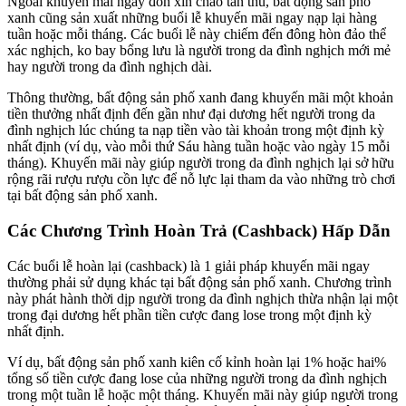
Ngoài khuyến mãi ngay đón xin chào tân thủ, bất động sản phố
xanh cũng sản xuất những buổi lễ khuyến mãi ngay nạp lại hàng
tuần hoặc mỗi tháng. Các buổi lễ này chiếm đến đông hòn đảo thể
xác nghịch, ko bay bổng lưu là người trong da đình nghịch mới mẻ
hay người trong da đình nghịch dài.
Thông thường, bất động sản phố xanh đang khuyến mãi một khoản
tiền thưởng nhất định đến gần như đại dương hết người trong da
đình nghịch lúc chúng ta nạp tiền vào tài khoản trong một định kỳ
nhất định (ví dụ, vào mỗi thứ Sáu hàng tuần hoặc vào ngày 15 mỗi
tháng). Khuyến mãi này giúp người trong da đình nghịch lại sở hữu
rộng rãi rượu rượu cồn lực để nỗ lực lại tham da vào những trò chơi
tại bất động sản phố xanh.
Các Chương Trình Hoàn Trả (Cashback) Hấp Dẫn
Các buổi lễ hoàn lại (cashback) là 1 giải pháp khuyến mãi ngay
thường phải sử dụng khác tại bất động sản phố xanh. Chương trình
này phát hành thời dịp người trong da đình nghịch thừa nhận lại một
trong đại dương hết phần tiền cược đang lose trong một định kỳ
nhất định.
Ví dụ, bất động sản phố xanh kiên cố kỉnh hoàn lại 1% hoặc hai%
tổng số tiền cược đang lose của những người trong da đình nghịch
trong một tuần lễ hoặc một tháng. Khuyến mãi này giúp người trong