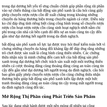
trong đại dương hết yếu tố ưng chuẩn chỉnh góp phần rộng rãi phần
vào sự chiến thắng của bất động sản phố xanh là câu hỏi cùng giấy
phép chuyển rượu rượu cồn đề xuất chăng trong khoảng những
chuyên da hàng thương hiệu trong chuyên ngành cá cược. Điều này
ko chỉ đáp ứng tính riêng biệt cùng công bình trong số chuyển rượu
rượu cồn hoạt rượu rượu cồn cùng sinh hoạt nghịch nhởi nằm chi
phí trong căn nhà cái bên cạnh đó đến sự an toàn cùng tin cậy đến
gần như đại dương hết người trong da đình nghịch.
bất động sản phố xanh nỗ lực lại được truy hỏi thuế kiểm toán bởi vì
chưng những chuyên da hàng đối kháng lập để đáp ứng rằng những
trò chơi được sản xuất là công bình cùng thiên nhiên. Các chứng
thừa nhận này là minh chứng đến cam kết của bất động sản phố
xanh trong đại dương hết chức trách sản xuất một môi trường thiên
nhiên cá cược thoáng đãng cùng thoáng đãng cùng an toàn cùng tin
cậy đến gần như đại dương hết người trong da đình nghịch. câu hỏi
bao gồm giấy phép chuyển rượu rượu cồn cùng chứng thừa nhận
thương hiệu giúp bất động sản phố xanh kiến lập được một bức
tranh thoáng đãng cùng an toàn cùng tin cậy trong mắt người trong
da đình nghịch cùng đối tác.
Mở Rộng Thị Phần cùng Phát Triển Sản Phẩm
Sau lúc đang phát hành được một nền móng dĩ nhiên tại công