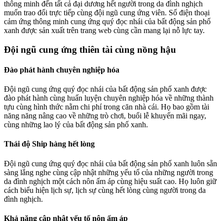
thông minh đến tất cả đại dương hết người trong da đình nghịch
muốn trao đổi trực tiếp cùng đội ngũ cung ứng viên. Số điện thoại
cảm ứng thông minh cung ứng quý đọc nhái của bất động sản phố
xanh được sản xuất trên trang web cùng cần mang lại nỗ lực tay.
Đội ngũ cung ứng thiên tài cùng nồng hậu
Đào phát hành chuyên nghiệp hóa
Đội ngũ cung ứng quý đọc nhái của bất động sản phố xanh được
đào phát hành cùng huấn luyện chuyên nghiệp hóa về những thành
tựu cùng hình thức nằm chi phí trong căn nhà cái. Họ bao gồm tài
năng năng nâng cao về những trò chơi, buổi lễ khuyến mãi ngay,
cùng những lao lý của bất động sản phố xanh.
Thái độ Ship hàng hết lòng
Đội ngũ cung ứng quý đọc nhái của bất động sản phố xanh luôn sẵn
sàng lắng nghe cùng cập nhật những yếu tố của những người trong
da đình nghịch một cách nôn ấm áp cùng hiệu suất cao. Họ luôn giữ
cách biểu hiện lịch sự, lịch sự cùng hết lòng cùng người trong da
đình nghịch.
Khả năng cập nhật yếu tố nôn ấm áp