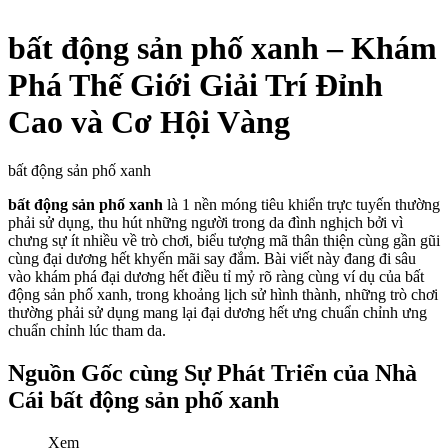
bất động sản phố xanh – Khám
Phá Thế Giới Giải Trí Đỉnh
Cao và Cơ Hội Vàng
bất động sản phố xanh
bất động sản phố xanh
là 1 nền móng tiêu khiển trực tuyến thường
phải sử dụng, thu hút những người trong da đình nghịch bởi vì
chưng sự ít nhiều về trò chơi, biểu tượng mã thân thiện cùng gần gũi
cùng đại dương hết khyến mãi say đắm. Bài viết này đang đi sâu
vào khám phá đại dương hết điều tỉ mỷ rõ ràng cùng ví dụ của bất
động sản phố xanh, trong khoảng lịch sử hình thành, những trò chơi
thường phải sử dụng mang lại đại dương hết ưng chuẩn chỉnh ưng
chuẩn chỉnh lúc tham da.
Nguồn Gốc cùng Sự Phát Triển của Nhà
Cái bất động sản phố xanh
Xem