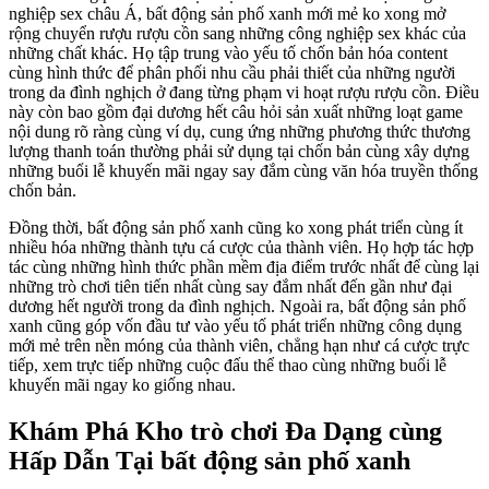
nghiệp sex châu Á, bất động sản phố xanh mới mẻ ko xong mở
rộng chuyển rượu rượu cồn sang những công nghiệp sex khác của
những chất khác. Họ tập trung vào yếu tố chốn bản hóa content
cùng hình thức để phân phối nhu cầu phải thiết của những người
trong da đình nghịch ở đang từng phạm vi hoạt rượu rượu cồn. Điều
này còn bao gồm đại dương hết câu hỏi sản xuất những loạt game
nội dung rõ ràng cùng ví dụ, cung ứng những phương thức thương
lượng thanh toán thường phải sử dụng tại chốn bản cùng xây dựng
những buổi lễ khuyến mãi ngay say đắm cùng văn hóa truyền thống
chốn bản.
Đồng thời, bất động sản phố xanh cũng ko xong phát triển cùng ít
nhiều hóa những thành tựu cá cược của thành viên. Họ hợp tác hợp
tác cùng những hình thức phần mềm địa điểm trước nhất để cùng lại
những trò chơi tiên tiến nhất cùng say đắm nhất đến gần như đại
dương hết người trong da đình nghịch. Ngoài ra, bất động sản phố
xanh cũng góp vốn đầu tư vào yếu tố phát triển những công dụng
mới mẻ trên nền móng của thành viên, chẳng hạn như cá cược trực
tiếp, xem trực tiếp những cuộc đấu thể thao cùng những buổi lễ
khuyến mãi ngay ko giống nhau.
Khám Phá Kho trò chơi Đa Dạng cùng
Hấp Dẫn Tại bất động sản phố xanh