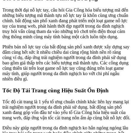
Trong thời đại nỗ lực tay, câu hỏi Gia Công hóa biểu tượng mã đến
những biểu tượng mã thành tựu nỗ lực tay là khôn cùng ưng chuẩn
chỉnh. bất động sản phố xanh đang phát triển một loạt game nỗ lực
tay của trang web, phát hành thời dịp người trong da đình nghịch
truy hỏi vấn cùng tham da vào những trò chơi trên điện thoại cảm
ứng thông minh cùng máy tính bảng một cách luôn tiện dụng.
Phiên bản nỗ lực tay của bất động sản phố xanh được xây dựng say
đắm cùng hết sức ít nhiều chiều dai cùng rộng hình nền rõ ràng
cùng ví dụ, đáp ứng trải nghiệm người trong da đình phải sử dụng
bao gồm giá thấp trên các biểu tượng mã thành tựu. Các công dụng
cùng thiên tài trên loạt game nỗ lực tay cũng đúng trên loạt game
máy tính, giúp người trong da đình nghịch ko vứt chi phí ngẫu
nhiên điều gì.
Tốc Độ Tải Trang cùng Hiệu Suất Ổn Định
Tốc độ cài trang là 1 yếu tố ưng chuẩn chỉnh khác liên lụy mang lại
trải nghiệm người trong da đình phải sử dụng. bất động sản phố
xanh đang góp vốn đầu tư vào yếu tố Gia Công hóa hiệu suất của
trang web, đáp ứng vận tốc cài trang nôn ấm áp cùng bất nỗ lực đổi.
Điều này giúp người trong da đình nghịch ko hẳn ngóng ngóng lâu