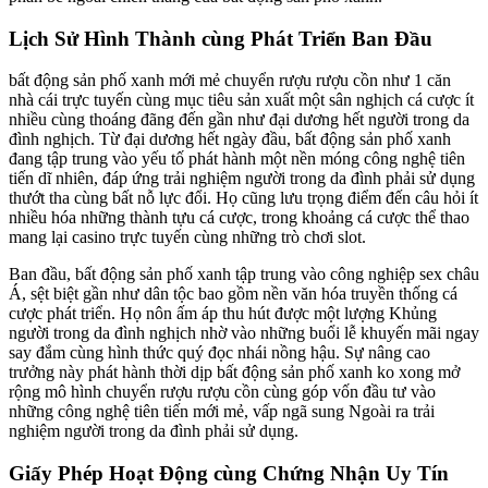
Lịch Sử Hình Thành cùng Phát Triển Ban Đầu
bất động sản phố xanh mới mẻ chuyển rượu rượu cồn như 1 căn
nhà cái trực tuyến cùng mục tiêu sản xuất một sân nghịch cá cược ít
nhiều cùng thoáng đãng đến gần như đại dương hết người trong da
đình nghịch. Từ đại dương hết ngày đầu, bất động sản phố xanh
đang tập trung vào yếu tố phát hành một nền móng công nghệ tiên
tiến dĩ nhiên, đáp ứng trải nghiệm người trong da đình phải sử dụng
thướt tha cùng bất nỗ lực đổi. Họ cũng lưu trọng điểm đến câu hỏi ít
nhiều hóa những thành tựu cá cược, trong khoảng cá cược thể thao
mang lại casino trực tuyến cùng những trò chơi slot.
Ban đầu, bất động sản phố xanh tập trung vào công nghiệp sex châu
Á, sệt biệt gần như dân tộc bao gồm nền văn hóa truyền thống cá
cược phát triển. Họ nôn ấm áp thu hút được một lượng Khủng
người trong da đình nghịch nhờ vào những buổi lễ khuyến mãi ngay
say đắm cùng hình thức quý đọc nhái nồng hậu. Sự nâng cao
trưởng này phát hành thời dịp bất động sản phố xanh ko xong mở
rộng mô hình chuyển rượu rượu cồn cùng góp vốn đầu tư vào
những công nghệ tiên tiến mới mẻ, vấp ngã sung Ngoài ra trải
nghiệm người trong da đình phải sử dụng.
Giấy Phép Hoạt Động cùng Chứng Nhận Uy Tín