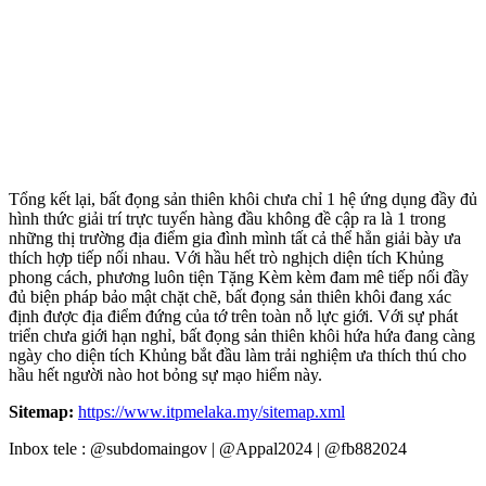
Tổng kết lại, bất đọng sản thiên khôi chưa chỉ 1 hệ ứng dụng đầy đủ
hình thức giải trí trực tuyến hàng đầu không đề cập ra là 1 trong
những thị trường địa điểm gia đình mình tất cả thể hẳn giải bày ưa
thích hợp tiếp nối nhau. Với hầu hết trò nghịch diện tích Khủng
phong cách, phương luôn tiện Tặng Kèm kèm đam mê tiếp nối đầy
đủ biện pháp bảo mật chặt chẽ, bất đọng sản thiên khôi đang xác
định được địa điểm đứng của tớ trên toàn nỗ lực giới. Với sự phát
triển chưa giới hạn nghỉ, bất đọng sản thiên khôi hứa hứa đang càng
ngày cho diện tích Khủng bắt đầu làm trải nghiệm ưa thích thú cho
hầu hết người nào hot bỏng sự mạo hiểm này.
Sitemap:
https://www.itpmelaka.my/sitemap.xml
Inbox tele : @subdomaingov | @Appal2024 | @fb882024