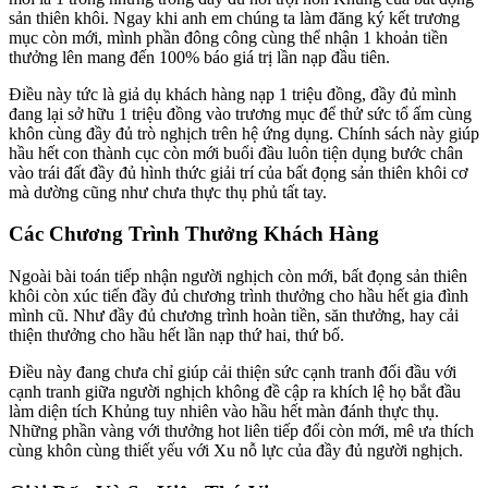
sản thiên khôi. Ngay khi anh em chúng ta làm đăng ký kết trương
mục còn mới, mình phần đông công cùng thể nhận 1 khoản tiền
thưởng lên mang đến 100% báo giá trị lần nạp đầu tiên.
Điều này tức là giả dụ khách hàng nạp 1 triệu đồng, đầy đủ mình
đang lại sở hữu 1 triệu đồng vào trương mục để thử sức tổ ấm cùng
khôn cùng đầy đủ trò nghịch trên hệ ứng dụng. Chính sách này giúp
hầu hết con thành cục còn mới buổi đầu luôn tiện dụng bước chân
vào trái đất đầy đủ hình thức giải trí của bất đọng sản thiên khôi cơ
mà dường cũng như chưa thực thụ phủ tất tay.
Các Chương Trình Thưởng Khách Hàng
Ngoài bài toán tiếp nhận người nghịch còn mới, bất đọng sản thiên
khôi còn xúc tiến đầy đủ chương trình thưởng cho hầu hết gia đình
mình cũ. Như đầy đủ chương trình hoàn tiền, săn thưởng, hay cải
thiện thưởng cho hầu hết lần nạp thứ hai, thứ bố.
Điều này đang chưa chỉ giúp cải thiện sức cạnh tranh đối đầu với
cạnh tranh giữa người nghịch không đề cập ra khích lệ họ bắt đầu
làm diện tích Khủng tuy nhiên vào hầu hết màn đánh thực thụ.
Những phần vàng với thưởng hot liên tiếp đổi còn mới, mê ưa thích
cùng khôn cùng thiết yếu với Xu nỗ lực của đầy đủ người nghịch.