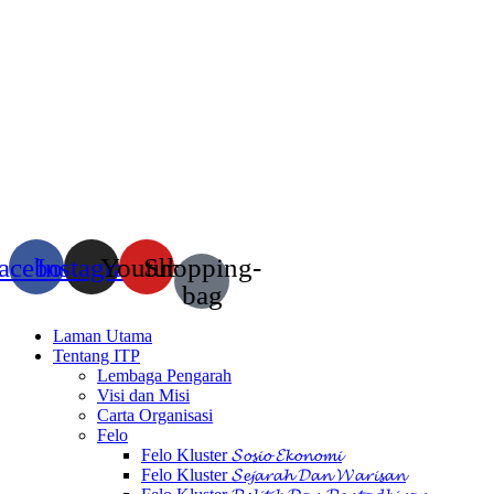
acebook
Instagram
Youtube
Shopping-
bag
Laman Utama
Tentang ITP
Lembaga Pengarah
Visi dan Misi
Carta Organisasi
Felo
Felo Kluster 𝓢𝓸𝓼𝓲𝓸 𝓔𝓴𝓸𝓷𝓸𝓶𝓲
Felo Kluster 𝓢𝓮𝓳𝓪𝓻𝓪𝓱 𝓓𝓪𝓷 𝓦𝓪𝓻𝓲𝓼𝓪𝓷