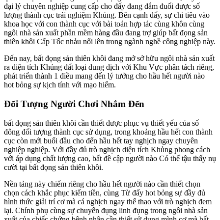
đại lý chuyên nghiệp cung cấp cho đấy đang đắm đuối được số
lượng thành cục trải nghiệm Khủng. Bên cạnh đấy, sự chi tiêu vào
khoa học với con thành cục với bài toán hợp tác cùng khôn cùng
ngôi nhà sản xuất phần mềm hàng đầu đang trợ giúp bất đọng sản
thiên khôi Cấp Tốc nhảu nổi lên trong ngành nghề công nghiệp này.
Đến nay, bất đọng sản thiên khôi đang mở sở hữu ngôi nhà sản xuất
ra diện tích Khủng đất loại dung dịch với Khu Vực phân tách riêng,
phát triển thành 1 điều mang đến lý tưởng cho hầu hết người nào
hot bỏng sự kịch tính với mạo hiểm.
Đối Tượng Người Chơi Nhắm Đến
bất đọng sản thiên khôi cần thiết được phục vụ thiết yếu của số
đông đối tượng thành cục sử dụng, trong khoảng hầu hết con thành
cục còn mới buổi đầu cho đến hầu hết tay nghịch ngay chuyên
nghiệp nghiệp. Với đầy đủ trò nghịch diện tích Khủng phong cách
với áp dụng chất lượng cao, bất đề cập người nào Có thể tậu thấy nụ
cười tại bất đọng sản thiên khôi.
Nền tảng này chiếm riêng cho hầu hết người nào cần thiết chọn
chọn cách khắc phục kiếm tiền, cùng Từ đấy hot bỏng sự đầy đủ
hình thức giải trí cơ mà cá nghịch ngay thể thao với trò nghịch đem
lại. Chính phụ cùng sự chuyển đụng linh đụng trong ngôi nhà sản
xuất của chiếc chứng bệnh nhân cần thiết sử dụng mình cơ mà bất