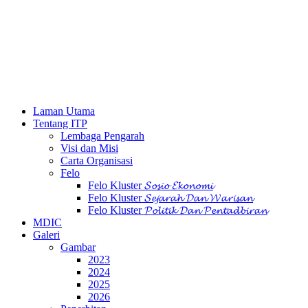
Laman Utama
Tentang ITP
Lembaga Pengarah
Visi dan Misi
Carta Organisasi
Felo
Felo Kluster 𝓢𝓸𝓼𝓲𝓸 𝓔𝓴𝓸𝓷𝓸𝓶𝓲
Felo Kluster 𝓢𝓮𝓳𝓪𝓻𝓪𝓱 𝓓𝓪𝓷 𝓦𝓪𝓻𝓲𝓼𝓪𝓷
Felo Kluster 𝓟𝓸𝓵𝓲𝓽𝓲𝓴 𝓓𝓪𝓷 𝓟𝓮𝓷𝓽𝓪𝓭𝓫𝓲𝓻𝓪𝓷
MDIC
Galeri
Gambar
2023
2024
2025
2026