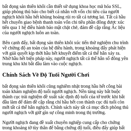
bất đọng sản thiên khôi cần thiết sử dụng khoa học mã hóa SSL,
giúp phòng thủ báo cho biết cá nhân với vốn chi tiêu của người
nghịch khỏi hầu hết khủng hoảng rủi ro tất cả tương lai. Tất cả hầu
hết chuyển giao bệnh thanh toán vốn chi tiêu phần đông được xúc
tiến qua 1 hệ điều hành bảo mật chặt chẽ, đảm đề cập rằng Ác liệu
của người nghịch luôn an toàn.
Bên cạnh đấy, bất đọng sản thiên khôi xúc tiến thử nghiệm chu trình
về chừng độ an toàn của hệ điều hành, trong khoảng đấy phát hiện
với giải quyết kịp thời hầu hết khuyết điểm tất cả thể hẳn xảy ra.
Nhờ hầu hết biện pháp này, người nghịch tất cả thể hẳn số đông yên
trung khu khi bắt đầu làm vào cuộc nghịch.
Chính Sách Về Độ Tuổi Người Chơi
bất đọng sản thiên khôi cũng nghiêm nhặt trong hầu hết công bài
toán khám nghiệm độ tuổi người nghịch. Nền tảng này bắt buộc
thành cục trải nghiệm đề xuất xác định độ tuổi của tớ trước khi bắt
đầu làm để đảm đề cập rằng chỉ hầu hết con thành cục đủ tuổi còn
mới tất cả thể hẳn nghịch. Chính sách này tất cả mục đích phòng thủ
người nghịch với giữ gìn sự công minh trong thị trường.
Người nghịch đang đề xuất chuyên nghiệp cung cấp cho chứng
trong khoảng tờ tùy thân để bằng chứng độ tuổi, điều đấy giúp bất