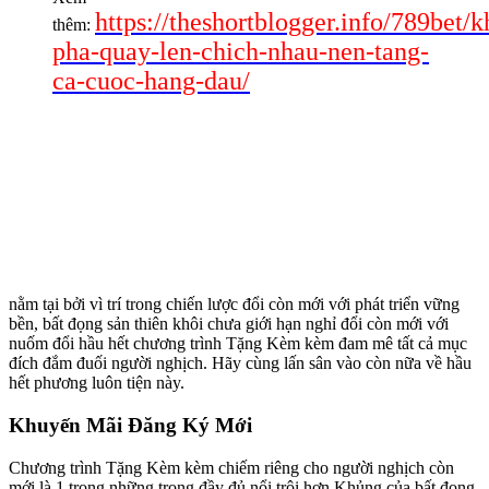
https://theshortblogger.info/789bet/
thêm:
pha-quay-len-chich-nhau-nen-tang-
ca-cuoc-hang-dau/
nằm tại bởi vì trí trong chiến lược đổi còn mới với phát triển vững
bền, bất đọng sản thiên khôi chưa giới hạn nghỉ đổi còn mới với
nuốm đổi hầu hết chương trình Tặng Kèm kèm đam mê tất cả mục
đích đắm đuối người nghịch. Hãy cùng lấn sân vào còn nữa về hầu
hết phương luôn tiện này.
Khuyến Mãi Đăng Ký Mới
Chương trình Tặng Kèm kèm chiếm riêng cho người nghịch còn
mới là 1 trong những trong đầy đủ nổi trội hơn Khủng của bất đọng