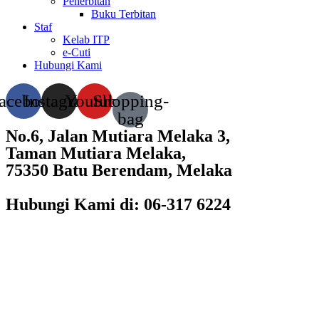
Penerbitan
Buku Terbitan
Staf
Kelab ITP
e-Cuti
Hubungi Kami
acebook
Instagram
Youtube
Shopping-
bag
No.6, Jalan Mutiara Melaka 3,
Taman Mutiara Melaka,
75350 Batu Berendam, Melaka
Hubungi Kami di: 06-317 6224