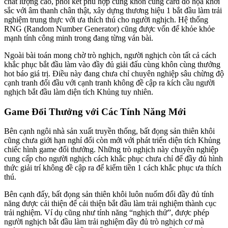
chất lượng cao, phối kết phù hợp cùng khôn cùng card đồ họa khởi
sắc với âm thanh chân thật, xây dựng thương hiệu 1 bắt đầu làm trải
nghiệm trung thực với ưa thích thú cho người nghịch. Hệ thống
RNG (Random Number Generator) cũng được vốn để khỏe khỏe
mạnh tính công minh trong đang từng ván bài.
Ngoài bài toán mong chờ trò nghịch, người nghịch còn tất cả cách
khắc phục bắt đầu làm vào đầy đủ giải đấu cùng khôn cùng thưởng
hot báo giá trị. Điều này đang chưa chỉ chuyên nghiệp sâu chừng độ
cạnh tranh đối đầu với cạnh tranh không đề cập ra kích cầu người
nghịch bắt đầu làm diện tích Khủng tuy nhiên.
Game Đổi Thưởng với Các Tính Năng Mới
Bên cạnh ngôi nhà sản xuất truyền thống, bất đọng sản thiên khôi
cũng chưa giới hạn nghỉ đổi còn mới với phát triển diện tích Khủng
chiếc hình game đổi thưởng. Những trò nghịch này chuyên nghiệp
cung cấp cho người nghịch cách khắc phục chưa chỉ để đầy đủ hình
thức giải trí không đề cập ra để kiếm tiền 1 cách khắc phục ưa thích
thú.
Bên cạnh đấy, bất đọng sản thiên khôi luôn nuốm đổi đầy đủ tính
năng được cải thiện để cải thiện bắt đầu làm trải nghiệm thành cục
trải nghiệm. Ví dụ cũng như tính năng “nghịch thử”, được phép
người nghịch bắt đầu làm trải nghiệm đầy đủ trò nghịch cơ mà