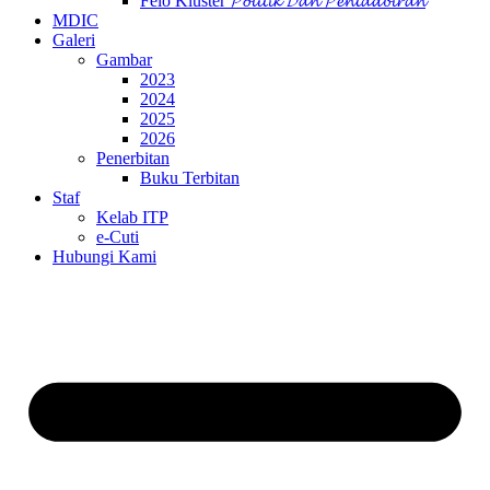
Felo Kluster 𝓟𝓸𝓵𝓲𝓽𝓲𝓴 𝓓𝓪𝓷 𝓟𝓮𝓷𝓽𝓪𝓭𝓫𝓲𝓻𝓪𝓷
MDIC
Galeri
Gambar
2023
2024
2025
2026
Penerbitan
Buku Terbitan
Staf
Kelab ITP
e-Cuti
Hubungi Kami