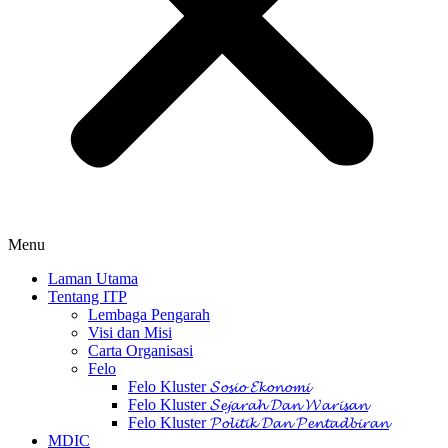
Menu
Laman Utama
Tentang ITP
Lembaga Pengarah
Visi dan Misi
Carta Organisasi
Felo
Felo Kluster 𝓢𝓸𝓼𝓲𝓸 𝓔𝓴𝓸𝓷𝓸𝓶𝓲
Felo Kluster 𝓢𝓮𝓳𝓪𝓻𝓪𝓱 𝓓𝓪𝓷 𝓦𝓪𝓻𝓲𝓼𝓪𝓷
Felo Kluster 𝓟𝓸𝓵𝓲𝓽𝓲𝓴 𝓓𝓪𝓷 𝓟𝓮𝓷𝓽𝓪𝓭𝓫𝓲𝓻𝓪𝓷
MDIC