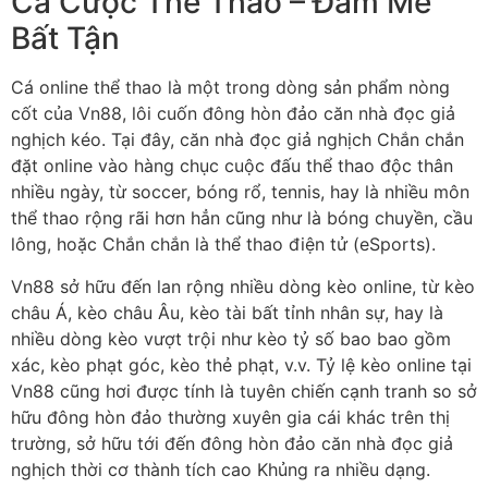
Cá Cược Thể Thao – Đam Mê
Bất Tận
Cá online thể thao là một trong dòng sản phẩm nòng
cốt của Vn88, lôi cuốn đông hòn đảo căn nhà đọc giả
nghịch kéo. Tại đây, căn nhà đọc giả nghịch Chắn chắn
đặt online vào hàng chục cuộc đấu thể thao độc thân
nhiều ngày, từ soccer, bóng rổ, tennis, hay là nhiều môn
thể thao rộng rãi hơn hẳn cũng như là bóng chuyền, cầu
lông, hoặc Chắn chắn là thể thao điện tử (eSports).
Vn88 sở hữu đến lan rộng nhiều dòng kèo online, từ kèo
châu Á, kèo châu Âu, kèo tài bất tỉnh nhân sự, hay là
nhiều dòng kèo vượt trội như kèo tỷ số bao bao gồm
xác, kèo phạt góc, kèo thẻ phạt, v.v. Tỷ lệ kèo online tại
Vn88 cũng hơi được tính là tuyên chiến cạnh tranh so sở
hữu đông hòn đảo thường xuyên gia cái khác trên thị
trường, sở hữu tới đến đông hòn đảo căn nhà đọc giả
nghịch thời cơ thành tích cao Khủng ra nhiều dạng.