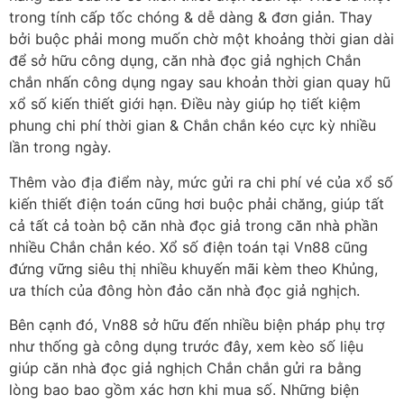
trong tính cấp tốc chóng & dễ dàng & đơn giản. Thay
bởi buộc phải mong muốn chờ một khoảng thời gian dài
để sở hữu công dụng, căn nhà đọc giả nghịch Chắn
chắn nhấn công dụng ngay sau khoản thời gian quay hũ
xổ số kiến thiết giới hạn. Điều này giúp họ tiết kiệm
phung chi phí thời gian & Chắn chắn kéo cực kỳ nhiều
lần trong ngày.
Thêm vào địa điểm này, mức gửi ra chi phí vé của xổ số
kiến thiết điện toán cũng hơi buộc phải chăng, giúp tất
cả tất cả toàn bộ căn nhà đọc giả trong căn nhà phần
nhiều Chắn chắn kéo. Xổ số điện toán tại Vn88 cũng
đứng vững siêu thị nhiều khuyến mãi kèm theo Khủng,
ưa thích của đông hòn đảo căn nhà đọc giả nghịch.
Bên cạnh đó, Vn88 sở hữu đến nhiều biện pháp phụ trợ
như thống gà công dụng trước đây, xem kèo số liệu
giúp căn nhà đọc giả nghịch Chắn chắn gửi ra bằng
lòng bao bao gồm xác hơn khi mua số. Những biện