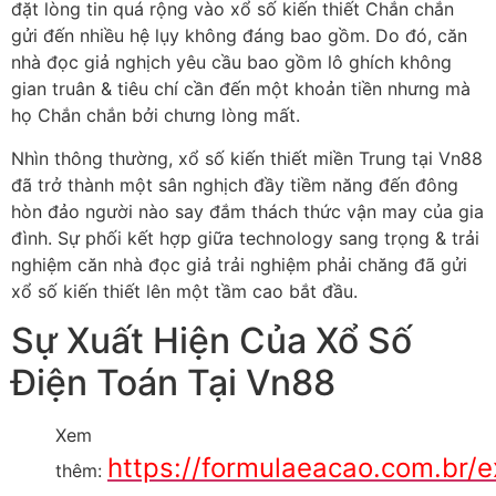
đặt lòng tin quá rộng vào xổ số kiến thiết Chắn chắn
gửi đến nhiều hệ lụy không đáng bao gồm. Do đó, căn
nhà đọc giả nghịch yêu cầu bao gồm lô ghích không
gian truân & tiêu chí cần đến một khoản tiền nhưng mà
họ Chắn chắn bởi chưng lòng mất.
Nhìn thông thường, xổ số kiến thiết miền Trung tại Vn88
đã trở thành một sân nghịch đầy tiềm năng đến đông
hòn đảo người nào say đắm thách thức vận may của gia
đình. Sự phối kết hợp giữa technology sang trọng & trải
nghiệm căn nhà đọc giả trải nghiệm phải chăng đã gửi
xổ số kiến thiết lên một tầm cao bắt đầu.
Sự Xuất Hiện Của Xổ Số
Điện Toán Tại Vn88
Xem
https://formulaeacao.com.br/e
thêm: