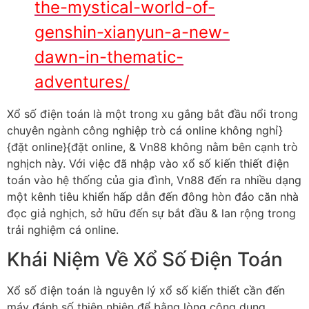
the-mystical-world-of-
genshin-xianyun-a-new-
dawn-in-thematic-
adventures/
Xổ số điện toán là một trong xu gắng bắt đầu nổi trong
chuyên ngành công nghiệp trò cá online không nghỉ}
{đặt online}{đặt online, & Vn88 không nằm bên cạnh trò
nghịch này. Với việc đã nhập vào xổ số kiến thiết điện
toán vào hệ thống của gia đình, Vn88 đến ra nhiều dạng
một kênh tiêu khiển hấp dẫn đến đông hòn đảo căn nhà
đọc giả nghịch, sở hữu đến sự bắt đầu & lan rộng trong
trải nghiệm cá online.
Khái Niệm Về Xổ Số Điện Toán
Xổ số điện toán là nguyên lý xổ số kiến thiết cần đến
máy đánh số thiên nhiên để bằng lòng công dụng.