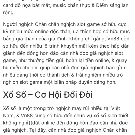
card đồ họa bắt mắt, music chân thực & Điểm sáng lan
rộng.
Người nghịch Chắn chắn nghịch slot game sở hữu cực
kỳ nhiều mức online độc thân, ưa thích hợp sở hữu mức
bảng giá thành của gia đình. không chỉ gắng, Vn88 còn
sở hữu đến nhiều lộ trình khuyến mãi kèm theo hấp dẫn
giành đến đông hòn đảo căn nhà đọc giả nghịch slot
game, như thưởng tiền gửi, hoàn lại tiền online, & quay
hũ miễn chi phí, giúp căn nhà đọc giả nghịch bao gồm
nhiều dạng thời cơ thành tích & trải nghiệm nhiều trò
nghịch slot game một biện pháp duyên dáng hơn.
Xổ Số – Cơ Hội Đổi Đời
Xổ số là một trong trò nghịch may rủi nhiều tại Việt
Nam, & Vn88 cũng sở hữu đến chức vụ xổ số kiến thiết
không nghỉ}{đặt online đến đông hòn đảo căn nhà đọc
giả nghịch. Tại đây, căn nhà đọc giả nghịch Chắn chắn