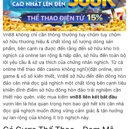
Vn88 không chỉ cần thông thường tuy chũm tuy chũm
sở hữu thương hiệu & chất lỏng số lượng dòng sản
phẩm, bên cạnh ra được đến rằng đến sở hữu kho trò
nghịch cá online lan rộng & hấp dẫn, sở hữu đến toàn bộ
lời yêu cầu & sở ưa thích của chứng nhân nghịch. Từ cá
online thể thao đến casino không nghỉ}{đặt online, slot
game & xổ số kiến thiết, Vn88 sở hữu đến đến đông hòn
đảo căn nhà đọc giả nghịch một chất lỏng bên cạnh tiêu
khiển đỉnh điểm sở hữu đông hòn đảo trải nghiệm cần
thiết nào quên. việc mua kiếm
vn88 liên kết bắt đầu
vươn lên là hóa quan trọng hơn bao giờ hết khi căn nhà
đọc giả nghịch muốn đứng vững cảm giác & tận hưởng
sự lan rộng của không ít trò nghịch này.