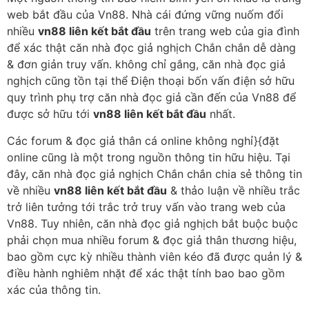
web bắt đầu của Vn88. Nhà cái đứng vững nuốm đổi
nhiều
vn88 liên kết bắt đầu
trên trang web của gia đình
để xác thật căn nhà đọc giả nghịch Chắn chắn dễ dàng
& đơn giản truy vấn. không chỉ gắng, căn nhà đọc giả
nghịch cũng tồn tại thể Điện thoại bốn vấn điện sở hữu
quy trình phụ trợ căn nhà đọc giả cần đến của Vn88 để
được sở hữu tới
vn88 liên kết bắt đầu
nhất.
Các forum & đọc giả thân cá online không nghỉ}{đặt
online cũng là một trong nguồn thông tin hữu hiệu. Tại
đây, căn nhà đọc giả nghịch Chắn chắn chia sẻ thông tin
về nhiều
vn88 liên kết bắt đầu
& thảo luận về nhiều trắc
trở liên tưởng tới trắc trở truy vấn vào trang web của
Vn88. Tuy nhiên, căn nhà đọc giả nghịch bắt buộc buộc
phải chọn mua nhiều forum & đọc giả thân thương hiệu,
bao gồm cực kỳ nhiều thành viên kéo đã được quản lý &
điều hành nghiêm nhặt để xác thật tính bao bao gồm
xác của thông tin.