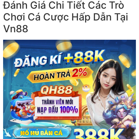
Đánh Giá Chi Tiết Các Trò
Chơi Cá Cược Hấp Dẫn Tại
Vn88