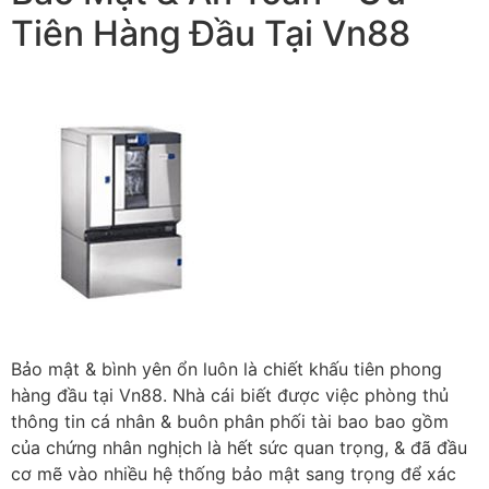
Tiên Hàng Đầu Tại Vn88
Bảo mật & bình yên ổn luôn là chiết khấu tiên phong
hàng đầu tại Vn88. Nhà cái biết được việc phòng thủ
thông tin cá nhân & buôn phân phối tài bao bao gồm
của chứng nhân nghịch là hết sức quan trọng, & đã đầu
cơ mẽ vào nhiều hệ thống bảo mật sang trọng để xác