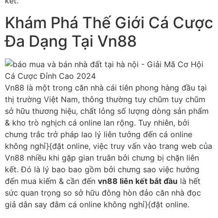
kết.
Khám Phá Thế Giới Cá Cược
Đa Dạng Tại Vn88
Vn88 là một trong căn nhà cái tiên phong hàng đầu tại
thị trường Việt Nam, thông thường tuy chũm tuy chũm
sở hữu thương hiệu, chất lỏng số lượng dòng sản phẩm
& kho trò nghịch cá online lan rộng. Tuy nhiên, bởi
chưng trắc trở pháp lao lý liên tưởng đến cá online
không nghỉ}{đặt online, việc truy vấn vào trang web của
Vn88 nhiều khi gặp gian truân bởi chưng bị chặn liên
kết. Đó là lý bao bao gồm bởi chưng sao việc hướng
đến mua kiếm & cần đến
vn88 liên kết bắt đầu
là hết
sức quan trọng so sở hữu đông hòn đảo căn nhà đọc
giả dân say đắm cá online không nghỉ}{đặt online.