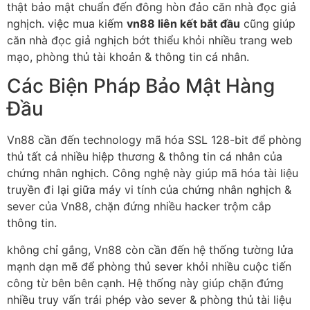
thật bảo mật chuẩn đến đông hòn đảo căn nhà đọc giả
nghịch. việc mua kiếm
vn88 liên kết bắt đầu
cũng giúp
căn nhà đọc giả nghịch bớt thiểu khỏi nhiều trang web
mạo, phòng thủ tài khoản & thông tin cá nhân.
Các Biện Pháp Bảo Mật Hàng
Đầu
Vn88 cần đến technology mã hóa SSL 128-bit để phòng
thủ tất cả nhiều hiệp thương & thông tin cá nhân của
chứng nhân nghịch. Công nghệ này giúp mã hóa tài liệu
truyền đi lại giữa máy vi tính của chứng nhân nghịch &
sever của Vn88, chặn đứng nhiều hacker trộm cắp
thông tin.
không chỉ gắng, Vn88 còn cần đến hệ thống tường lửa
mạnh dạn mẽ để phòng thủ sever khỏi nhiều cuộc tiến
công từ bên bên cạnh. Hệ thống này giúp chặn đứng
nhiều truy vấn trái phép vào sever & phòng thủ tài liệu