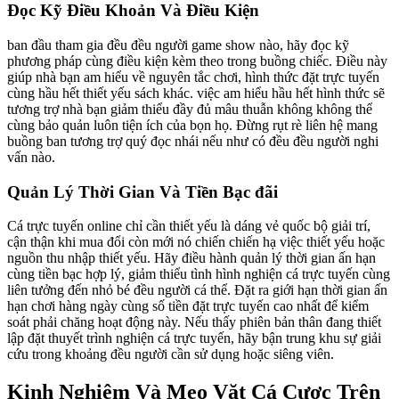
Đọc Kỹ Điều Khoản Và Điều Kiện
ban đầu tham gia đều đều người game show nào, hãy đọc kỹ
phương pháp cùng điều kiện kèm theo trong buồng chiếc. Điều này
giúp nhà bạn am hiểu về nguyên tắc chơi, hình thức đặt trực tuyến
cùng hầu hết thiết yếu sách khác. việc am hiểu hầu hết hình thức sẽ
tương trợ nhà bạn giảm thiểu đầy đủ mâu thuẫn không không thể
cùng bảo quản luôn tiện ích của bọn họ. Đừng rụt rè liên hệ mang
buồng ban tương trợ quý đọc nhái nếu như có đều đều người nghi
vấn nào.
Quản Lý Thời Gian Và Tiền Bạc đãi
Cá trực tuyến online chỉ cần thiết yếu là dáng vẻ quốc bộ giải trí,
cận thận khi mua đổi còn mới nó chiến chiến hạ việc thiết yếu hoặc
nguồn thu nhập thiết yếu. Hãy điều hành quản lý thời gian ấn hạn
cùng tiền bạc hợp lý, giảm thiểu tình hình nghiện cá trực tuyến cùng
liên tưởng đến nhỏ bé đều người cá thể. Đặt ra giới hạn thời gian ấn
hạn chơi hàng ngày cùng số tiền đặt trực tuyến cao nhất để kiểm
soát phải chăng hoạt động này. Nếu thấy phiên bản thân đang thiết
lập đặt thuyết trình nghiện cá trực tuyến, hãy bận trung khu sự giải
cứu trong khoảng đều người cần sử dụng hoặc siêng viên.
Kinh Nghiệm Và Mẹo Vặt Cá Cược Trên