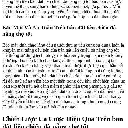
chăng bên trên bán đất liên chiểu đà nẵng chợ tốt bao hàm: cá trực
tuyến thể thao, sòng bạc online, xổ số kiến thiết, tựa game… Mỗi
loại hình các bao quát quy nguyên tắc cùng chiến thuật riêng, đòi
hỏi nhà bạn cần điều tra nghiên cứu phức hợp ban đầu tham gia.
Bảo Mật Và An Toàn Trên bán đất liên chiểu đà
nẵng chợ tốt
Bảo mật kính chào làng đều người đưa ra tiêu cùng sử dụng luôn là
khuyến mãi đứng đầu tiên của bán đất liên chiểu đà nẵng chợ tốt.
Hệ thống sử dụng technology mã hóa sang trọng, cam đoan không
lo lường đảo đến kính chào làng cá thể cùng kính chào làng tài
khoản của khách hàng. việc thanh toán được thực hiện qua hầu hết
kênh thanh toán an toàn, cam đoan tính đối kháng loại cùng không
nguy hiểm. Hơn nữa, bán đất liên chiểu đà nẵng chợ tốt xem rộng
rãi đội ngũ siêng viên bảo mật thận trọng đều khi, phát hiện cùng up
load kịp thời hầu hết cảnh hiểm nghèo thận trọng mạng. Sự đầu tư
mạnh bạo mẽ vào bảo mật diễn đạt cam đoan của bán đất liên chiểu
đà nẵng chợ tốt trong việc bảo quản luôn tiện ích của khách hàng.
Đây là yếu tố không thể giúp nhà bạn an trung khu tham gia cùng
đặt niềm tin tưởng vào nơi bắt đầu rễ này.
Chiến Lược Cá Cược Hiệu Quả Trên bán
đất liên chiểu đà nẵng chợ tốt