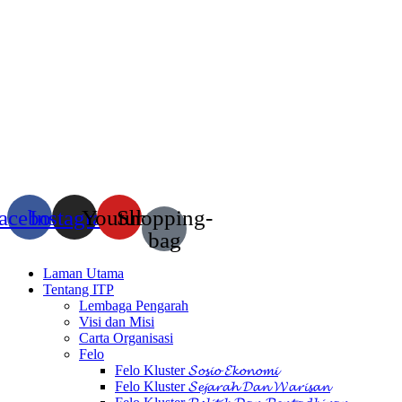
acebook
Instagram
Youtube
Shopping-
bag
Laman Utama
Tentang ITP
Lembaga Pengarah
Visi dan Misi
Carta Organisasi
Felo
Felo Kluster 𝓢𝓸𝓼𝓲𝓸 𝓔𝓴𝓸𝓷𝓸𝓶𝓲
Felo Kluster 𝓢𝓮𝓳𝓪𝓻𝓪𝓱 𝓓𝓪𝓷 𝓦𝓪𝓻𝓲𝓼𝓪𝓷