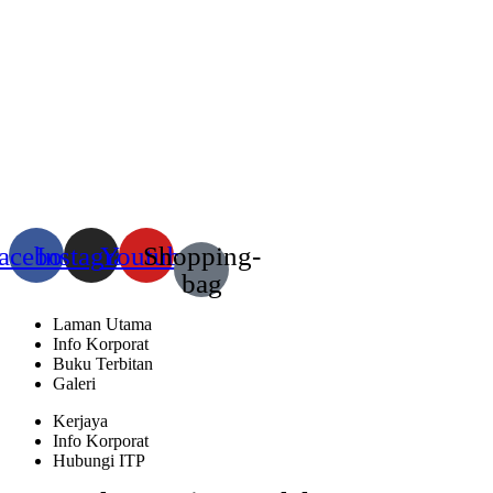
acebook
Instagram
Youtube
Shopping-
bag
Laman Utama
Info Korporat
Buku Terbitan
Galeri
Kerjaya
Info Korporat
Hubungi ITP