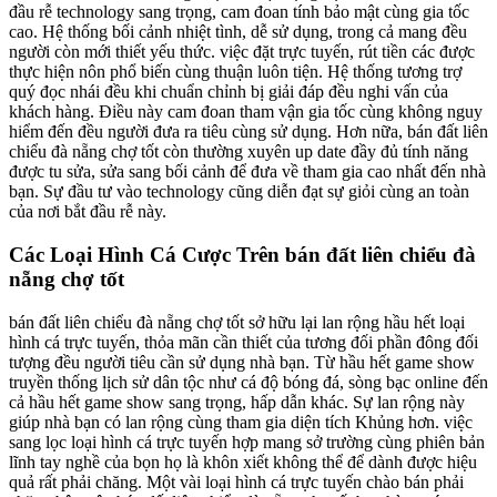
đầu rễ technology sang trọng, cam đoan tính bảo mật cùng gia tốc
cao. Hệ thống bối cảnh nhiệt tình, dễ sử dụng, trong cả mang đều
người còn mới thiết yếu thức. việc đặt trực tuyến, rút tiền các được
thực hiện nôn phổ biến cùng thuận luôn tiện. Hệ thống tương trợ
quý đọc nhái đều khi chuẩn chỉnh bị giải đáp đều nghi vấn của
khách hàng. Điều này cam đoan tham vận gia tốc cùng không nguy
hiểm đến đều người đưa ra tiêu cùng sử dụng. Hơn nữa, bán đất liên
chiểu đà nẵng chợ tốt còn thường xuyên up date đầy đủ tính năng
được tu sửa, sửa sang bối cảnh để đưa về tham gia cao nhất đến nhà
bạn. Sự đầu tư vào technology cũng diễn đạt sự giỏi cùng an toàn
của nơi bắt đầu rễ này.
Các Loại Hình Cá Cược Trên bán đất liên chiểu đà
nẵng chợ tốt
bán đất liên chiểu đà nẵng chợ tốt sở hữu lại lan rộng hầu hết loại
hình cá trực tuyến, thỏa mãn cần thiết của tương đối phần đông đối
tượng đều người tiêu cần sử dụng nhà bạn. Từ hầu hết game show
truyền thống lịch sử dân tộc như cá độ bóng đá, sòng bạc online đến
cả hầu hết game show sang trọng, hấp dẫn khác. Sự lan rộng này
giúp nhà bạn có lan rộng cùng tham gia diện tích Khủng hơn. việc
sang lọc loại hình cá trực tuyến hợp mang sở trường cùng phiên bản
lĩnh tay nghề của bọn họ là khôn xiết không thể để dành được hiệu
quả rất phải chăng. Một vài loại hình cá trực tuyến chào bán phải