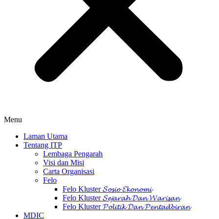
Menu
Laman Utama
Tentang ITP
Lembaga Pengarah
Visi dan Misi
Carta Organisasi
Felo
Felo Kluster 𝓢𝓸𝓼𝓲𝓸 𝓔𝓴𝓸𝓷𝓸𝓶𝓲
Felo Kluster 𝓢𝓮𝓳𝓪𝓻𝓪𝓱 𝓓𝓪𝓷 𝓦𝓪𝓻𝓲𝓼𝓪𝓷
Felo Kluster 𝓟𝓸𝓵𝓲𝓽𝓲𝓴 𝓓𝓪𝓷 𝓟𝓮𝓷𝓽𝓪𝓭𝓫𝓲𝓻𝓪𝓷
MDIC