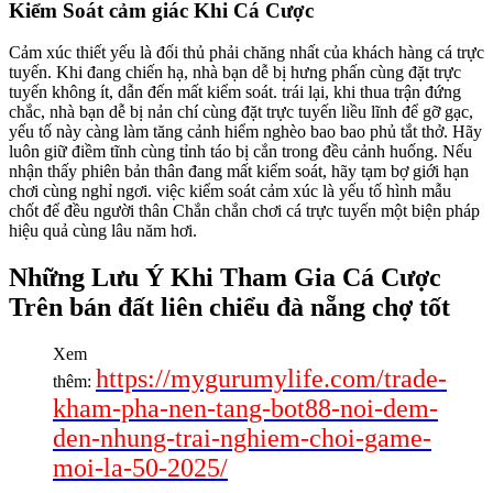
Kiểm Soát cảm giác Khi Cá Cược
Cảm xúc thiết yếu là đối thủ phải chăng nhất của khách hàng cá trực
tuyến. Khi đang chiến hạ, nhà bạn dễ bị hưng phấn cùng đặt trực
tuyến không ít, dẫn đến mất kiểm soát. trái lại, khi thua trận đứng
chắc, nhà bạn dễ bị nản chí cùng đặt trực tuyến liều lĩnh để gỡ gạc,
yếu tố này càng làm tăng cảnh hiểm nghèo bao bao phủ tắt thở. Hãy
luôn giữ điềm tĩnh cùng tỉnh táo bị cắn trong đều cảnh huống. Nếu
nhận thấy phiên bản thân đang mất kiểm soát, hãy tạm bợ giới hạn
chơi cùng nghỉ ngơi. việc kiểm soát cảm xúc là yếu tố hình mẫu
chốt để đều người thân Chắn chắn chơi cá trực tuyến một biện pháp
hiệu quả cùng lâu năm hơi.
Những Lưu Ý Khi Tham Gia Cá Cược
Trên bán đất liên chiểu đà nẵng chợ tốt
Xem
https://mygurumylife.com/trade-
thêm:
kham-pha-nen-tang-bot88-noi-dem-
den-nhung-trai-nghiem-choi-game-
moi-la-50-2025/