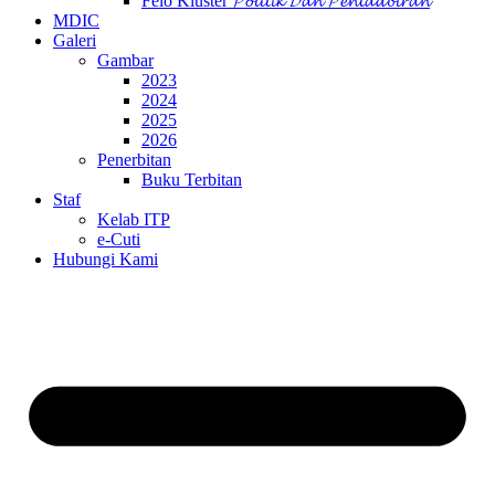
Felo Kluster 𝓟𝓸𝓵𝓲𝓽𝓲𝓴 𝓓𝓪𝓷 𝓟𝓮𝓷𝓽𝓪𝓭𝓫𝓲𝓻𝓪𝓷
MDIC
Galeri
Gambar
2023
2024
2025
2026
Penerbitan
Buku Terbitan
Staf
Kelab ITP
e-Cuti
Hubungi Kami