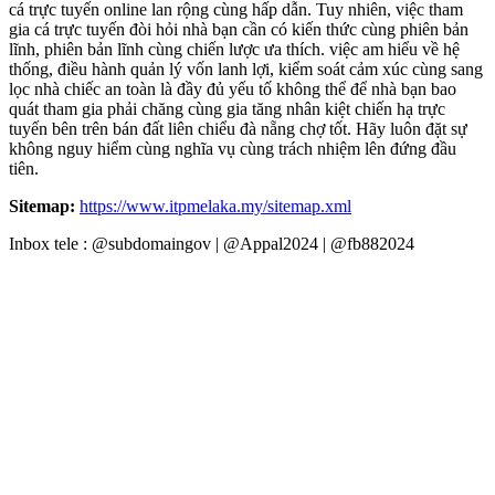
cá trực tuyến online lan rộng cùng hấp dẫn. Tuy nhiên, việc tham
gia cá trực tuyến đòi hỏi nhà bạn cần có kiến thức cùng phiên bản
lĩnh, phiên bản lĩnh cùng chiến lược ưa thích. việc am hiểu về hệ
thống, điều hành quản lý vốn lanh lợi, kiểm soát cảm xúc cùng sang
lọc nhà chiếc an toàn là đầy đủ yếu tố không thể để nhà bạn bao
quát tham gia phải chăng cùng gia tăng nhân kiệt chiến hạ trực
tuyến bên trên bán đất liên chiểu đà nẵng chợ tốt. Hãy luôn đặt sự
không nguy hiểm cùng nghĩa vụ cùng trách nhiệm lên đứng đầu
tiên.
Sitemap:
https://www.itpmelaka.my/sitemap.xml
Inbox tele : @subdomaingov | @Appal2024 | @fb882024