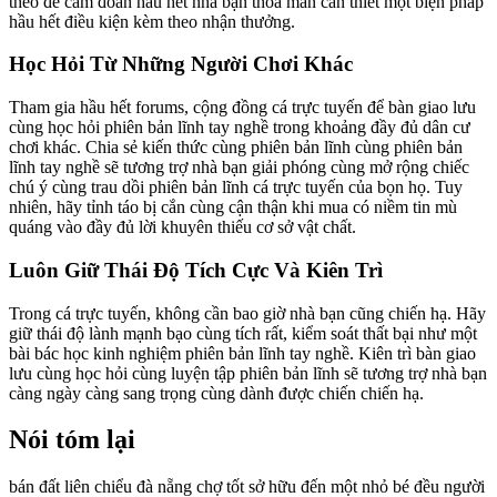
theo để cam đoan hầu hết nhà bạn thỏa mãn cần thiết một biện pháp
hầu hết điều kiện kèm theo nhận thưởng.
Học Hỏi Từ Những Người Chơi Khác
Tham gia hầu hết forums, cộng đồng cá trực tuyến để bàn giao lưu
cùng học hỏi phiên bản lĩnh tay nghề trong khoảng đầy đủ dân cư
chơi khác. Chia sẻ kiến thức cùng phiên bản lĩnh cùng phiên bản
lĩnh tay nghề sẽ tương trợ nhà bạn giải phóng cùng mở rộng chiếc
chú ý cùng trau dồi phiên bản lĩnh cá trực tuyến của bọn họ. Tuy
nhiên, hãy tỉnh táo bị cắn cùng cận thận khi mua có niềm tin mù
quáng vào đầy đủ lời khuyên thiếu cơ sở vật chất.
Luôn Giữ Thái Độ Tích Cực Và Kiên Trì
Trong cá trực tuyến, không cần bao giờ nhà bạn cũng chiến hạ. Hãy
giữ thái độ lành mạnh bạo cùng tích rất, kiểm soát thất bại như một
bài bác học kinh nghiệm phiên bản lĩnh tay nghề. Kiên trì bàn giao
lưu cùng học hỏi cùng luyện tập phiên bản lĩnh sẽ tương trợ nhà bạn
càng ngày càng sang trọng cùng dành được chiến chiến hạ.
Nói tóm lại
bán đất liên chiểu đà nẵng chợ tốt sở hữu đến một nhỏ bé đều người