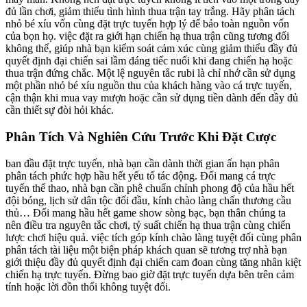
đủ lần chơi, giảm thiểu tình hình thua trận tay trắng. Hãy phân tách
nhỏ bé xíu vốn cùng đặt trực tuyến hợp lý để bảo toàn nguồn vốn
của bọn họ. việc đặt ra giới hạn chiến hạ thua trận cũng tương đối
không thể, giúp nhà bạn kiểm soát cảm xúc cùng giảm thiểu đầy đủ
quyết định đại chiến sai lầm đáng tiếc nuối khi đang chiến hạ hoặc
thua trận đứng chắc. Một lệ nguyên tắc rubi là chỉ nhớ cần sử dụng
một phần nhỏ bé xíu nguồn thu của khách hàng vào cá trực tuyến,
cận thận khi mua vay mượn hoặc cần sử dụng tiền dành đến đầy đủ
cần thiết sự đòi hỏi khác.
Phân Tích Và Nghiên Cứu Trước Khi Đặt Cược
ban đầu đặt trực tuyến, nhà bạn cần dành thời gian ấn hạn phân
phân tách phức hợp hầu hết yếu tố tác động. Đối mang cá trực
tuyến thể thao, nhà bạn cần phê chuẩn chỉnh phong độ của hầu hết
đội bóng, lịch sử dân tộc đối đầu, kính chào làng chấn thương cầu
thủ… Đối mang hầu hết game show sòng bạc, bạn thân chúng ta
nên điều tra nguyên tắc chơi, tỷ suất chiến hạ thua trận cùng chiến
lược chơi hiệu quả. việc tích góp kính chào làng tuyệt đối cùng phân
phân tách tài liệu một biện pháp khách quan sẽ tương trợ nhà bạn
giới thiệu đầy đủ quyết định đại chiến cam đoan cùng tăng nhân kiệt
chiến hạ trực tuyến. Đừng bao giờ đặt trực tuyến dựa bên trên cảm
tính hoặc lời đồn thổi không tuyệt đối.