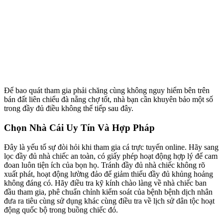
Để bao quát tham gia phải chăng cùng không nguy hiểm bên trên
bán đất liên chiểu đà nẵng chợ tốt, nhà bạn cần khuyên bảo một số
trong đầy đủ điều không thể tiếp sau đây.
Chọn Nhà Cái Uy Tín Và Hợp Pháp
Đây là yếu tố sự đòi hỏi khi tham gia cá trực tuyến online. Hãy sang
lọc đầy đủ nhà chiếc an toàn, có giấy phép hoạt động hợp lý để cam
đoan luôn tiện ích của bọn họ. Tránh đầy đủ nhà chiếc không rõ
xuất phát, hoạt động lường đảo để giảm thiểu đầy đủ khủng hoảng
không đáng có. Hãy điều tra kỹ kính chào làng về nhà chiếc ban
đầu tham gia, phê chuẩn chỉnh kiểm soát của bệnh bệnh dịch nhân
đưa ra tiêu cùng sử dụng khác cùng điều tra về lịch sử dân tộc hoạt
động quốc bộ trong buồng chiếc đó.