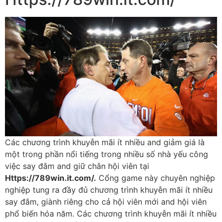
Các chương trình khuyễn mãi ít nhiều and giảm giá là
một trong phần nổi tiếng trong nhiều số nhà yếu công
việc say đắm and giữ chân hội viên tại
Https://789win.it.com/.
Cổng game này chuyên nghiệp
nghiệp tung ra đầy đủ chương trình khuyễn mãi ít nhiều
say đắm, giành riêng cho cả hội viên mới and hội viên
phổ biến hóa năm. Các chương trình khuyễn mãi ít nhiều