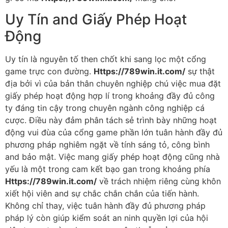
Uy Tín and Giấy Phép Hoạt
Động
Uy tín là nguyên tố then chốt khi sang lọc một cổng
game trực con đường.
Https://789win.it.com/
sự thật
địa bởi vì của bản thân chuyên nghiệp chú việc mua đặt
giấy phép hoạt động hợp lí trong khoảng đầy đủ công
ty đáng tin cậy trong chuyên ngành công nghiệp cá
cược. Điều này đảm phân tách sẻ trình bày những hoạt
động vui đùa của cổng game phần lớn tuân hành đầy đủ
phương pháp nghiêm ngặt về tính sáng tỏ, công bình
and bảo mật. Việc mang giấy phép hoạt động cũng nhà
yếu là một trong cam kết bạo gan trong khoảng phía
Https://789win.it.com/
về trách nhiệm riêng cùng khôn
xiết hội viên and sự chắc chắn chắn của tiến hành.
Không chỉ thay, việc tuân hành đầy đủ phương pháp
pháp lý còn giúp kiểm soát an ninh quyền lợi của hội