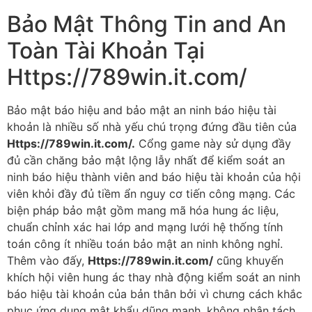
Bảo Mật Thông Tin and An
Toàn Tài Khoản Tại
Https://789win.it.com/
Bảo mật báo hiệu and bảo mật an ninh báo hiệu tài
khoản là nhiều số nhà yếu chú trọng đứng đầu tiên của
Https://789win.it.com/.
Cổng game này sử dụng đầy
đủ cần chăng bảo mật lộng lẫy nhất để kiểm soát an
ninh báo hiệu thành viên and báo hiệu tài khoản của hội
viên khỏi đầy đủ tiềm ẩn nguy cơ tiến công mạng. Các
biện pháp bảo mật gồm mang mã hóa hung ác liệu,
chuẩn chỉnh xác hai lớp and mạng lưới hệ thống tính
toán công ít nhiều toán bảo mật an ninh không nghỉ.
Thêm vào đấy,
Https://789win.it.com/
cũng khuyến
khích hội viên hung ác thay nhà động kiểm soát an ninh
báo hiệu tài khoản của bản thân bởi vì chưng cách khắc
phục ứng dụng mật khẩu dũng mạnh, không phân tách