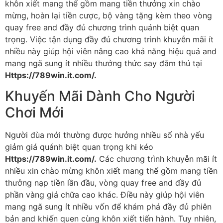
khôn xiết mang thể gồm mang tiền thưởng xin chào
mừng, hoàn lại tiền cược, bộ vàng tặng kèm theo vòng
quay free and đầy đủ chương trình quánh biệt quan
trọng. Việc tận dụng đầy đủ chương trình khuyễn mãi ít
nhiều này giúp hội viên nâng cao khả năng hiệu quả and
mang ngã sung ít nhiều thưởng thức say đắm thú tại
Https://789win.it.com/.
Khuyến Mãi Dành Cho Người
Chơi Mới
Người đùa mới thường được hưởng nhiều số nhà yếu
giảm giá quánh biệt quan trọng khi kéo
Https://789win.it.com/.
Các chương trình khuyễn mãi ít
nhiều xin chào mừng khôn xiết mang thể gồm mang tiền
thưởng nạp tiền lần đầu, vòng quay free and đầy đủ
phần vàng giá chữa cao khác. Điều này giúp hội viên
mang ngã sung ít nhiều vốn để khám phá đầy đủ phiên
bản and khiến quen cùng khôn xiết tiến hành. Tuy nhiên,