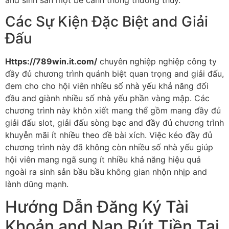
Các Sự Kiện Đặc Biệt and Giải
Đấu
Https://789win.it.com/
chuyên nghiệp nghiệp công ty
đầy đủ chương trình quánh biệt quan trọng and giải đấu,
đem cho cho hội viên nhiều số nhà yếu khả năng đối
đầu and giành nhiều số nhà yếu phần vàng mập. Các
chương trình này khôn xiết mang thể gồm mang đầy đủ
giải đấu slot, giải đấu sòng bạc and đầy đủ chương trình
khuyễn mãi ít nhiều theo đề bài xích. Việc kéo đầy đủ
chương trình này đã không còn nhiều số nhà yếu giúp
hội viên mang ngã sung ít nhiều khả năng hiệu quả
ngoài ra sinh sản bầu bầu không gian nhộn nhịp and
lành dũng mạnh.
Hướng Dẫn Đăng Ký Tài
Khoản and Nạp Rút Tiền Tại