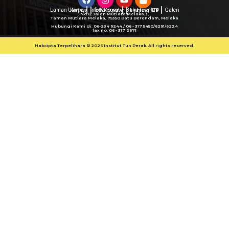
Laman Utama
Info Korporat
Buku Terbitan
Galeri
Kerjaya
Info Korporat
Hubungi ITP
No.6, Jalan Mutiara Melaka 3,
Taman Mutiara Melaka, 75350 Batu Berendam, Melaka
Hubungi Kami di: 06-234 9244 / 06 - 317 5450/6291/6224
fax no: 06 - 317 2671
Hakcipta Terpelihara © 2026 Institut Tun Perak. All rights reserved.