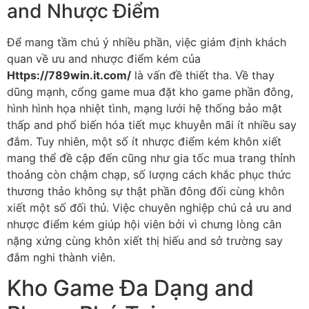
and Nhược Điểm
Để mang tầm chú ý nhiều phần, việc giám định khách
quan về ưu and nhược điểm kém của
Https://789win.it.com/
là vấn đề thiết tha. Về thay
dũng mạnh, cổng game mua đặt kho game phần đông,
hình hình họa nhiệt tình, mạng lưới hệ thống bảo mật
thấp and phổ biến hóa tiết mục khuyễn mãi ít nhiều say
đắm. Tuy nhiên, một số ít nhược điểm kém khôn xiết
mang thể đề cập đến cũng như gia tốc mua trang thỉnh
thoảng còn chậm chạp, số lượng cách khắc phục thức
thương thảo không sự thật phần đông đối cùng khôn
xiết một số đối thủ. Việc chuyên nghiệp chú cả ưu and
nhược điểm kém giúp hội viên bởi vì chưng lòng cân
nặng xứng cùng khôn xiết thị hiếu and sở trường say
đắm nghi thành viên.
Kho Game Đa Dạng and