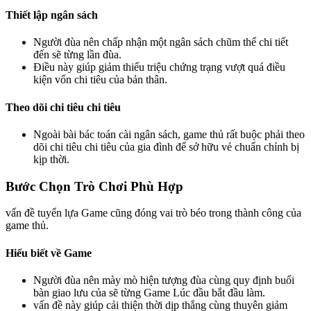
Thiết lập ngân sách
Người đùa nên chấp nhận một ngân sách chũm thể chi tiết
đến sẽ từng lần đùa.
Điều này giúp giảm thiểu triệu chứng trạng vượt quá điều
kiện vốn chi tiêu của bản thân.
Theo dõi chi tiêu chi tiêu
Ngoài bài bác toán cài ngân sách, game thủ rất buộc phải theo
dõi chi tiêu chi tiêu của gia đình để sở hữu vẻ chuẩn chỉnh bị
kịp thời.
Bước Chọn Trò Chơi Phù Hợp
vấn đề tuyển lựa Game cũng đóng vai trò béo trong thành công của
game thủ.
Hiểu biết về Game
Người đùa nên mày mò hiện tượng đùa cùng quy định buổi
bàn giao lưu của sẽ từng Game Lúc đầu bắt đầu làm.
vấn đề này giúp cải thiện thời dịp thắng cùng thuyên giảm