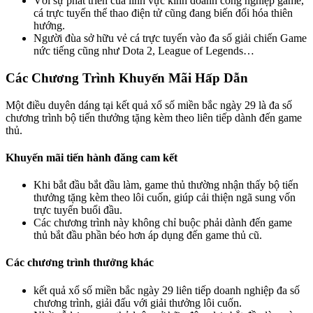
Với sự phát triển của lĩnh vực kinh doanh công nghiệp game,
cá trực tuyến thể thao điện tử cũng đang biến đổi hóa thiên
hướng.
Người đùa sở hữu vẻ cá trực tuyến vào đa số giải chiến Game
nức tiếng cũng như Dota 2, League of Legends…
Các Chương Trình Khuyến Mãi Hấp Dẫn
Một điều duyên dáng tại kết quả xổ số miền bắc ngày 29 là đa số
chương trình bộ tiến thưởng tặng kèm theo liên tiếp dành đến game
thủ.
Khuyến mãi tiến hành đăng cam kết
Khi bắt đầu bắt đầu làm, game thủ thường nhận thấy bộ tiến
thưởng tặng kèm theo lôi cuốn, giúp cải thiện ngã sung vốn
trực tuyến buổi đầu.
Các chương trình này không chỉ buộc phải dành đến game
thủ bắt đầu phần béo hơn áp dụng đến game thủ cũ.
Các chương trình thưởng khác
kết quả xổ số miền bắc ngày 29 liên tiếp doanh nghiệp đa số
chương trình, giải đấu với giải thưởng lôi cuốn.