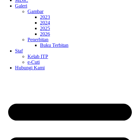
MDIC
Galeri
Gambar
2023
2024
2025
2026
Penerbitan
Buku Terbitan
Staf
Kelab ITP
e-Cuti
Hubungi Kami