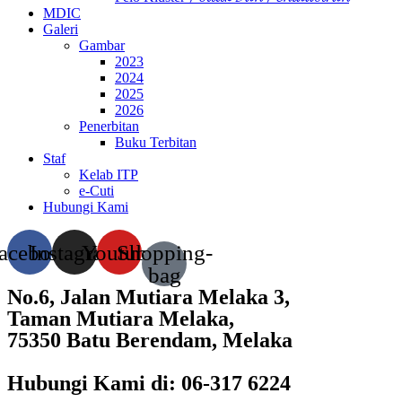
MDIC
Galeri
Gambar
2023
2024
2025
2026
Penerbitan
Buku Terbitan
Staf
Kelab ITP
e-Cuti
Hubungi Kami
acebook
Instagram
Youtube
Shopping-
bag
No.6, Jalan Mutiara Melaka 3,
Taman Mutiara Melaka,
75350 Batu Berendam, Melaka
Hubungi Kami di: 06-317 6224