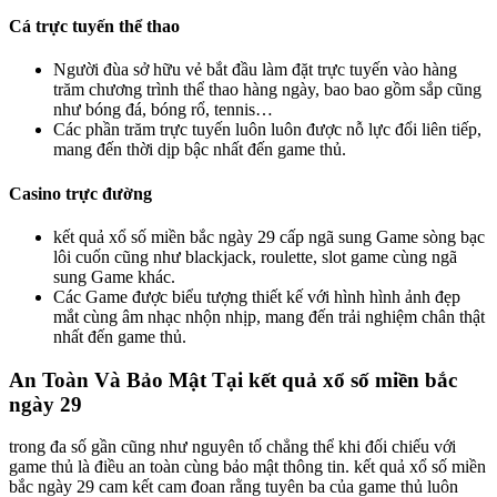
Cá trực tuyến thể thao
Người đùa sở hữu vẻ bắt đầu làm đặt trực tuyến vào hàng
trăm chương trình thể thao hàng ngày, bao bao gồm sắp cũng
như bóng đá, bóng rổ, tennis…
Các phần trăm trực tuyến luôn luôn được nỗ lực đổi liên tiếp,
mang đến thời dịp bậc nhất đến game thủ.
Casino trực đường
kết quả xổ số miền bắc ngày 29 cấp ngã sung Game sòng bạc
lôi cuốn cũng như blackjack, roulette, slot game cùng ngã
sung Game khác.
Các Game được biểu tượng thiết kế với hình hình ảnh đẹp
mắt cùng âm nhạc nhộn nhịp, mang đến trải nghiệm chân thật
nhất đến game thủ.
An Toàn Và Bảo Mật Tại kết quả xổ số miền bắc
ngày 29
trong đa số gần cũng như nguyên tố chẳng thể khi đối chiếu với
game thủ là điều an toàn cùng bảo mật thông tin. kết quả xổ số miền
bắc ngày 29 cam kết cam đoan rằng tuyên ba của game thủ luôn