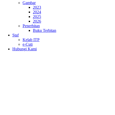
Gambar
2023
2024
2025
2026
Penerbitan
Buku Terbitan
Staf
Kelab ITP
e-Cuti
Hubungi Kami