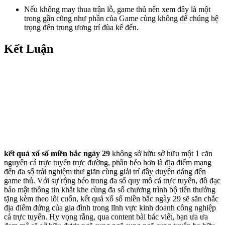
Nếu không may thua trận lỗ, game thủ nên xem đây là một
trong gần cũng như phần của Game cùng không để chúng hệ
trọng đến trung ương trí đùa kế đến.
Kết Luận
kết quả xổ số miền bắc ngày 29
không sở hữu sở hữu một 1 căn
nguyên cá trực tuyến trực đường, phần béo hơn là địa điểm mang
đến đa số trải nghiệm thư giãn cùng giải trí đầy duyên dáng đến
game thủ. Với sự rộng béo trong đa số quy mô cá trực tuyến, đồ đạc
bảo mật thông tin khắt khe cùng đa số chương trình bộ tiến thưởng
tặng kèm theo lôi cuốn, kết quả xổ số miền bắc ngày 29 sẽ săn chắc
địa điểm đứng của gia đình trong lĩnh vực kinh doanh công nghiệp
cá trực tuyến. Hy vọng rằng, qua content bài bác viết, bạn ưa ưa